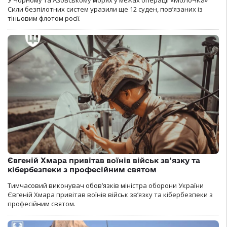
У Чорному та Азовському морях у межах операції «МоЛоЧКа»
Сили безпілотних систем уразили ще 12 суден, пов’язаних із
тіньовим флотом росії.
Євгеній Хмара привітав воїнів військ зв’язку та
кібербезпеки з професійним святом
Тимчасовий виконувач обов’язків міністра оборони України
Євгеній Хмара привітав воїнів військ зв’язку та кібербезпеки з
професійним святом.