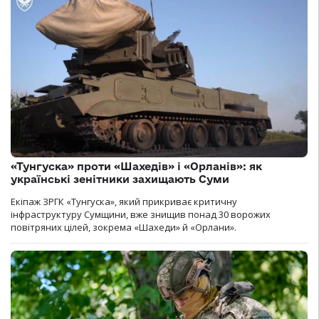
«Тунгуска» проти «Шахедів» і «Орланів»: як
українські зенітники захищають Суми
Екіпаж ЗРГК «Тунгуска», який прикриває критичну
інфраструктуру Сумщини, вже знищив понад 30 ворожих
повітряних цілей, зокрема «Шахеди» й «Орлани».