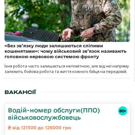
«Без зв’язку люди залишаються сліпими
кошенятами»: чому військовий зв’язок називають
головною нервовою системою фронту
Їхня робота часто залишається непомітною, але від неї напряму
залежить бойова робота та життя кожного бійця на передовій.
ВАКАНСІЇ
Водій-номер обслуги(ППО)
військовослужбовець
від 121500 до 126000 грн