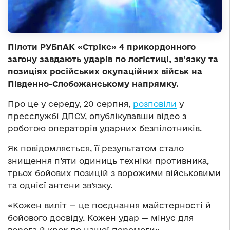
Пілоти РУБпАК «Стрікс» 4 прикордонного
загону завдають ударів по логістиці, зв’язку та
позиціях російських окупаційних військ на
Південно-Слобожанському напрямку.
Про це у середу, 20 серпня,
розповіли
у
пресслужбі ДПСУ, опублікувавши відео з
роботою операторів ударних безпілотників.
Як повідомляється, її результатом стало
знищення п’яти одиниць техніки противника,
трьох бойових позицій з ворожими військовими
та однієї антени зв’язку.
«Кожен виліт — це поєднання майстерності й
бойового досвіду. Кожен удар — мінус для
ворога й крок до нашої перемоги», —