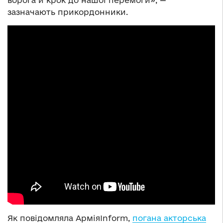
зазначають прикордонники.
Як повідомляла АрміяInform,
погана акторська