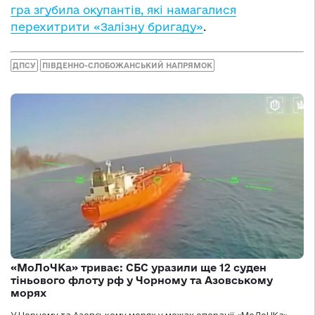
гра згубила окупантів, які намагалися
перехитрити «Залізну бригаду»
.
ДПСУ
ПІВДЕННО-СЛОБОЖАНСЬКИЙ НАПРЯМОК
«МоЛоЧКа» триває: СБС уразили ще 12 суден
тіньового флоту рф у Чорному та Азовському
морях