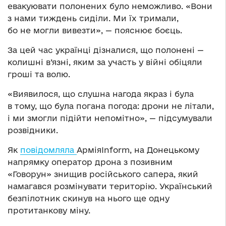
евакуювати полонених було неможливо. «Вони
з нами тиждень сиділи. Ми їх тримали,
бо не могли вивезти», — пояснює боєць.
За цей час українці дізналися, що полонені —
колишні в’язні, яким за участь у війні обіцяли
гроші та волю.
«Виявилося, що слушна нагода якраз і була
в тому, що була погана погода: дрони не літали,
і ми змогли підійти непомітно», — підсумували
розвідники.
Як
повідомляла
АрміяInform, на Донецькому
напрямку оператор дрона з позивним
«Говорун» знищив російського сапера, який
намагався розмінувати територію. Український
безпілотник скинув на нього ще одну
протитанкову міну.