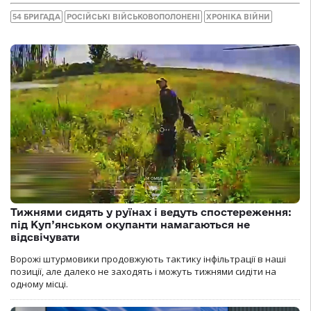
54 БРИГАДА
РОСІЙСЬКІ ВІЙСЬКОВОПОЛОНЕНІ
ХРОНІКА ВІЙНИ
Тижнями сидять у руїнах і ведуть спостереження:
під Куп’янськом окупанти намагаються не
відсвічувати
Ворожі штурмовики продовжують тактику інфільтрації в наші
позиції, але далеко не заходять і можуть тижнями сидіти на
одному місці.