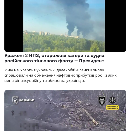
Уражені 2 НПЗ, сторожові катери та судна
російського тіньового флоту — Президент
У ніч на 6 серпня українські далекобійні санкції знову
спрацювали на обмеження нафтових прибутків росії, з яких
вона фінансує війну та вбивства українців.