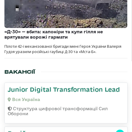
«Д-30» — вбита: капоніри та купи гілля не
врятували ворожі гармати
Пілоти 42-ї механізованої бригади імені Героя України Валерія
Гудзя уразили російські гаубиці Д-30 та «Мста-Б».
ВАКАНСІЇ
Junior Digital Transformation Lead
Вся Україна
Структура цифрової трансформації Сил
Оборони