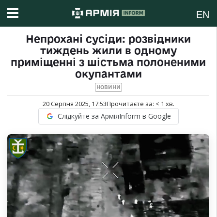
EN
Непрохані сусіди: розвідники
тиждень жили в одному
приміщенні з шістьма полоненими
окупантами
НОВИНИ
20 Серпня 2025, 17:53
Прочитаєте за:
< 1
хв.
Слідкуйте за АрміяInform в Google