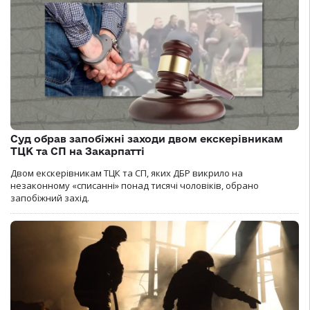
Суд обрав запобіжні заходи двом екскерівникам
ТЦК та СП на Закарпатті
Двом екскерівникам ТЦК та СП, яких ДБР викрило на
незаконному «списанні» понад тисячі чоловіків, обрано
запобіжний захід.