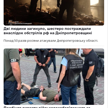
Дві людини загинуло, шестеро постраждали
внаслідок обстрілів рф на Дніпропетровщині
Понад 50 разів росіяни атакували Дніпропетровську області.
Пообіцяв вивезти військовозобов’язаного за