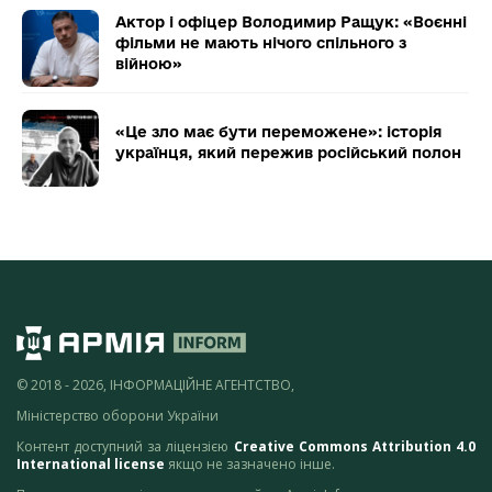
Актор і офіцер Володимир Ращук: «Воєнні
фільми не мають нічого спільного з
війною»
«Це зло має бути переможене»: історія
українця, який пережив російський полон
© 2018 - 2026, ІНФОРМАЦІЙНЕ АГЕНТСТВО,
Міністерство оборони України
Контент доступний за ліцензією
Creative Commons Attribution 4.0
International license
якщо не зазначено інше.