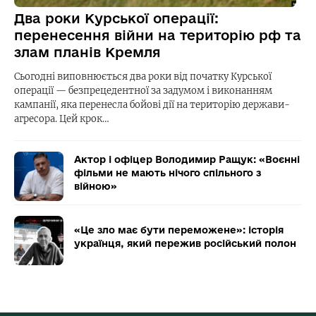
Два роки Курської операції:
перенесення війни на територію рф та
злам планів Кремля
Сьогодні виповнюється два роки від початку Курської
операції — безпрецедентної за задумом і виконанням
кампанії, яка перенесла бойові дії на територію держави-
агресора. Цей крок…
Актор і офіцер Володимир Ращук: «Воєнні
фільми не мають нічого спільного з
війною»
«Це зло має бути переможене»: історія
українця, який пережив російський полон