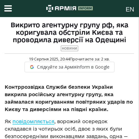
EN
Викрито агентурну групу рф, яка
коригувала обстріли Києва та
проводила диверсії на Одещині
НОВИНИ
19 Серпня 2025, 20:44
Прочитаєте за:
2
хв.
Слідкуйте за АрміяInform в Google
Контррозвідка Служби безпеки України
викрила російську агентурну групу, яка
займалася коригуванням повітряних ударів по
Києву та диверсіями на півдні країни.
Як
повідомляється
, ворожий осередок
складався із чотирьох осіб, двоє з яких були
безпосередніми виконавцями завдань, одна —