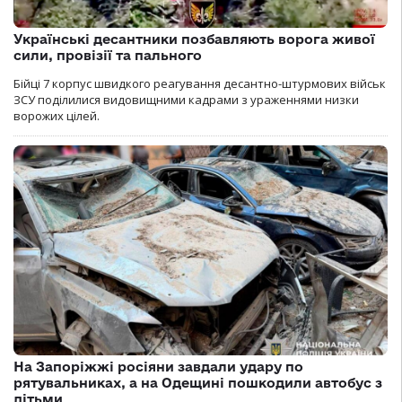
Українські десантники позбавляють ворога живої
сили, провізії та пального
Бійці 7 корпус швидкого реагування десантно-штурмових військ
ЗСУ поділилися видовищними кадрами з ураженнями низки
ворожих цілей.
На Запоріжжі росіяни завдали удару по
рятувальниках, а на Одещині пошкодили автобус з
дітьми