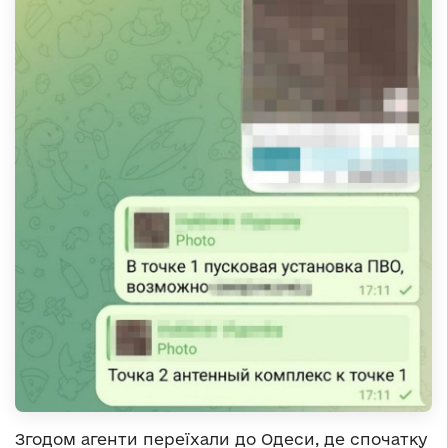
Згодом агенти переїхали до Одеси, де спочатку