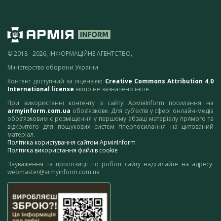
© 2018 - 2026, ІНФОРМАЦІЙНЕ АГЕНТСТВО,
Міністерство оборони України
Контент доступний за ліцензією
Creative Commons Attribution 4.0
International license
якщо не зазначено інше.
При використанні контенту з сайту АрміяInform посилання на
armyinform.com.ua
обов’язкове. Для суб’єктів у сфері онлайн-медіа
обов’язковим є розміщення у першому абзаці матеріалу прямого та
відкритого для пошукових систем гіперпосилання на цитований
матеріал.
Політика користування сайтом АрміяInform
Політика використання файлів cookie
Зауваження та пропозиції по роботі сайту надсилайте на адресу:
webmaster@armyinform.com.ua