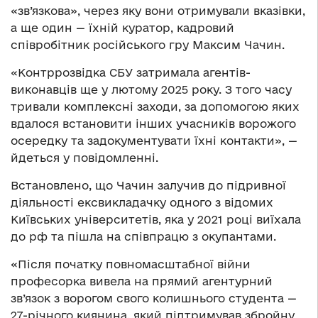
«зв’язкова», через яку вони отримували вказівки,
а ще один — їхній куратор, кадровий
співробітник російського гру Максим Чачин.
«Контррозвідка СБУ затримала агентів-
виконавців ще у лютому 2025 року. З того часу
тривали комплексні заходи, за допомогою яких
вдалося встановити інших учасників ворожого
осередку та задокументувати їхні контакти», —
йдеться у повідомленні.
Встановлено, що Чачин залучив до підривної
діяльності ексвикладачку одного з відомих
Київських університетів, яка у 2021 році виїхала
до рф та пішла на співпрацю з окупантами.
«Після початку повномасштабної війни
професорка вивела на прямий агентурний
зв’язок з ворогом свого колишнього студента —
27-річного киянина, який підтримував збройну