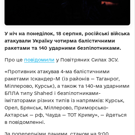
У ніч на понеділок, 18 серпня, російські війська
атакували Україну чотирма балістичними
ракетами та 140 ударними безпілотниками.
Про це
повідомили
у Повітряних Силах ЗСУ.
«Противник атакував 4-ма балістичними
ракетами Іскандер-М (із районів — Таганрог,
Міллерово, Курськ), а також та 140-ма ударними
БПЛА типу Shahed і безпілотниками-
імітаторами різних типів із напрямків: Курськ,
Орел, Брянськ, Міллерово, Приморсько-
Ахтарськ — рф, Чауда — ТОТ Криму», — йдеться
в повідомленні.
За попередніми даними, станом на 9:00,