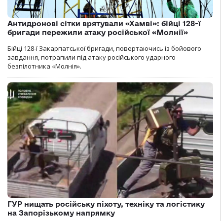
Антидронові сітки врятували «Хамві»: бійці 128-ї
бригади пережили атаку російської «Молнії»
Бійці 128-ї Закарпатської бригади, повертаючись із бойового
завдання, потрапили під атаку російського ударного
безпілотника «Молнія».
ГУР нищать російську піхоту, техніку та логістику
на Запорізькому напрямку