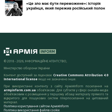
«Це зло має бути переможене»: історія
українця, який пережив російський полон
© 2018 - 2026, ІНФОРМАЦІЙНЕ АГЕНТСТВО,
Міністерство оборони України
Контент доступний за ліцензією
Creative Commons Attribution 4.0
International license
якщо не зазначено інше.
При використанні контенту з сайту АрміяInform посилання на
armyinform.com.ua
обов’язкове. Для суб’єктів у сфері онлайн-медіа
обов’язковим є розміщення у першому абзаці матеріалу прямого та
відкритого для пошукових систем гіперпосилання на цитований
матеріал.
Політика користування сайтом АрміяInform
Політика використання файлів cookie