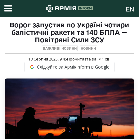
EN
Ворог запустив по Україні чотири
балістичні ракети та 140 БПЛА —
Повітряні Сили ЗСУ
ВАЖЛИВІ НОВИНИ
НОВИНИ
18 Серпня 2025, 9:45
Прочитаєте за:
< 1
хв.
Слідкуйте за АрміяInform в Google