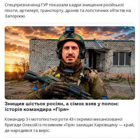
Спецпризначенці ГУР показали кадри знищення російської
піхоти, артилерії, транспорту, дронів та логістичних об’єктів на
Запоріжжі.
Знищив шістьох росіян, а сімох взяв у полон:
історія командира «Гіря»
Командир 3-ї мотопіхотної роти 43-ї окремої механізованої
бригади Олексій із позивним «Гіря» захищає Харківщину — край,
де народився та виріс.