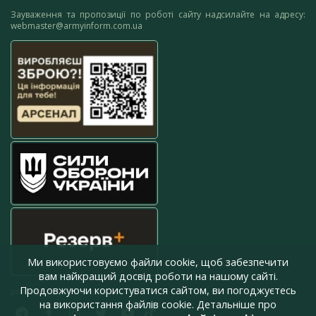
Зауваження та пропозиції по роботі сайту надсилайте на адресу:
webmaster@armyinform.com.ua
Ми використовуємо файли cookie, щоб забезпечити
вам найкращий досвід роботи на нашому сайті.
Продовжуючи користуватися сайтом, ви погоджуєтесь
press@armyinform.com.ua
на використання файлів cookie. Детальніше про