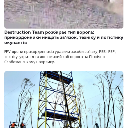
Destruction Team розбирає тил ворога:
прикордонники нищать зв’язок, техніку й логістику
окупантів
FPV-дрони прикордонників уразили засоби зв’язку, РЕБ і РЕР,
техніку, укриття та логістичний хаб ворога на Північно-
Слобожанському напрямку.