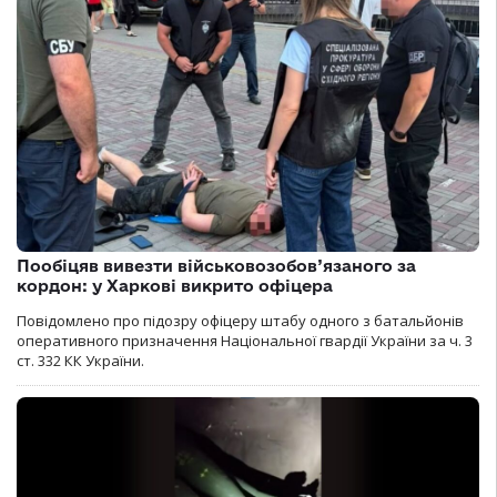
Пообіцяв вивезти військовозобов’язаного за
кордон: у Харкові викрито офіцера
Повідомлено про підозру офіцеру штабу одного з батальйонів
оперативного призначення Національної гвардії України за ч. 3
ст. 332 КК України.