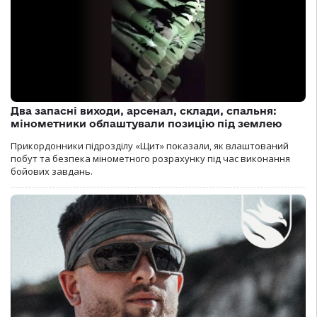
Два запасні виходи, арсенал, склади, спальня:
мінометники облаштували позицію під землею
Прикордонники підрозділу «Щит» показали, як влаштований
побут та безпека мінометного розрахунку під час виконання
бойових завдань.