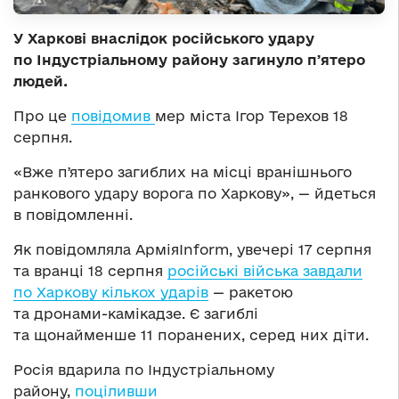
У Харкові внаслідок російського удару
по Індустріальному району загинуло пʼятеро
людей.
Про це
повідомив
мер міста Ігор Терехов 18
серпня.
«Вже пʼятеро загиблих на місці вранішнього
ранкового удару ворога по Харкову», — йдеться
в повідомленні.
Як повідомляла АрміяInform, увечері 17 серпня
та вранці 18 серпня
російські війська завдали
по Харкову кількох ударів
— ракетою
та дронами-камікадзе. Є загиблі
та щонайменше 11 поранених, серед них діти.
Росія вдарила по Індустріальному
району,
поціливши