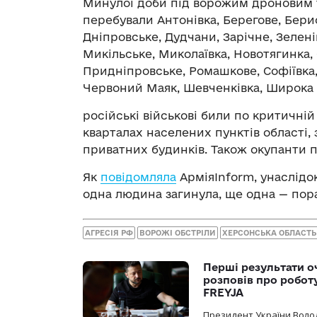
Минулої доби під ворожим дроновим 
перебували Антонівка, Берегове, Берис
Дніпровське, Дудчани, Зарічне, Зелені
Микільське, Миколаївка, Новотягинка, 
Придніпровське, Ромашкове, Софіївка, С
Червоний Маяк, Шевченківка, Широка 
російські військові били по критичній
кварталах населених пунктів області,
приватних будинків. Також окупанти 
Як
повідомляла
АрміяInform, унаслідо
одна людина загинула, ще одна — пор
АГРЕСІЯ РФ
ВОРОЖІ ОБСТРІЛИ
ХЕРСОНСЬКА ОБЛАСТЬ
Перші результати о
розповів про робот
FREYJA
Президент України Воло