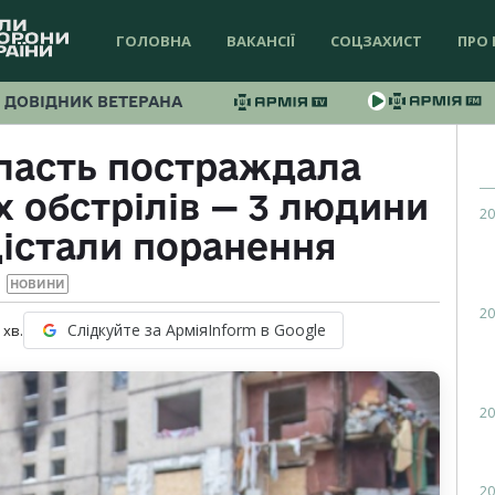
ГОЛОВНА
ВАКАНСІЇ
СОЦЗАХИСТ
ПРО 
ДОВІДНИК ВЕТЕРАНА
ласть постраждала
 обстрілів — 3 людини
20
дістали поранення
НОВИНИ
20
Слідкуйте за АрміяInform в Google
хв.
20
20