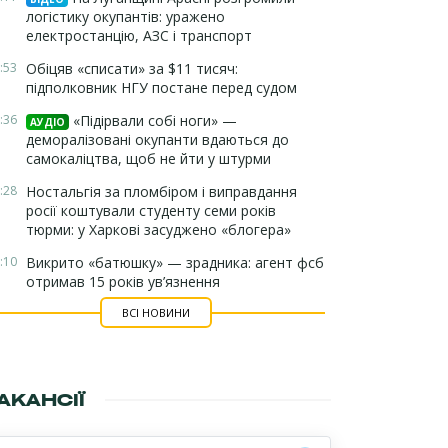
логістику окупантів: уражено
електростанцію, АЗС і транспорт
:53
Обіцяв «списати» за $11 тисяч:
підполковник НГУ постане перед судом
:36
«Підірвали собі ноги» —
АУДІО
деморалізовані окупанти вдаються до
самокаліцтва, щоб не йти у штурми
:28
Ностальгія за пломбіром і виправдання
росії коштували студенту семи років
тюрми: у Харкові засуджено «блогера»
:10
Викрито «батюшку» — зрадника: агент фсб
отримав 15 років ув’язнення
ВСІ НОВИНИ
АКАНСІЇ