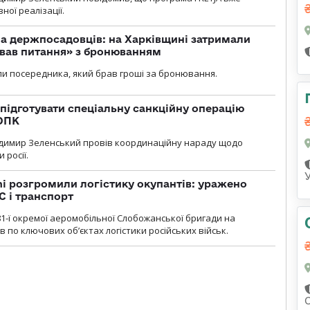
ної реалізації.
а держпосадовців: на Харківщині затримали
ував питання» з бронюванням
и посередника, який брав гроші за бронювання.
підготувати спеціальну санкційну операцію
 ОПК
димир Зеленський провів координаційну нараду щодо
 росії.
i розгромили логістику окупантів: уражено
С і транспорт
1-ї окремої аеромобільної Слобожанської бригади на
 по ключових об’єктах логістики російських військ.