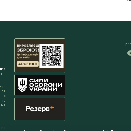
pr
ons
не
orm
Для
м є
 та
 на
 на