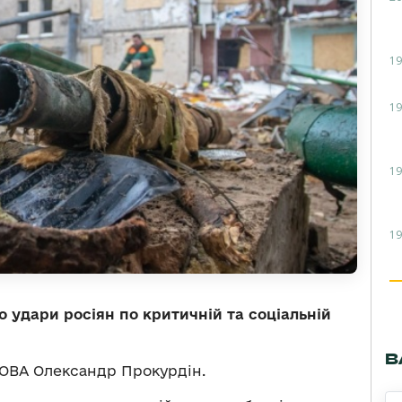
19
19
19
19
о удари росіян по критичній та соціальній
В
 ОВА Олександр Прокурдін.