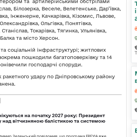
терором та артилерійськими обстрілами
лав, Білозерка, Веселе, Велетенське, Дар’ївка,
вка, Інженерне, Качкарівка, Кізомис, Львове,
Олександрівка, Ольгівка, Понятівка,
таніслав, Токарівка, Тягинка, Ульянівка,
Балка та місто Херсон.
 та соціальній інфраструктурі; житлових
 зокрема пошкодили багатоповерхівку та 14
понівечили господарчі споруди.
к ракетного удару по Дніпровському району
анена.
чікуються на початку 2027 року: Президент
у над вітчизняною балістикою та системою
димир Зеленський повідомив, що програма FREYJA вже