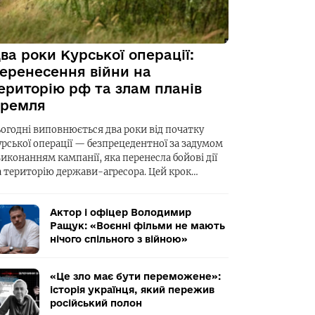
ва роки Курської операції:
еренесення війни на
ериторію рф та злам планів
ремля
ьогодні виповнюється два роки від початку
урської операції — безпрецедентної за задумом
виконанням кампанії, яка перенесла бойові дії
а територію держави-агресора. Цей крок…
Актор і офіцер Володимир
Ращук: «Воєнні фільми не мають
нічого спільного з війною»
«Це зло має бути переможене»:
історія українця, який пережив
російський полон