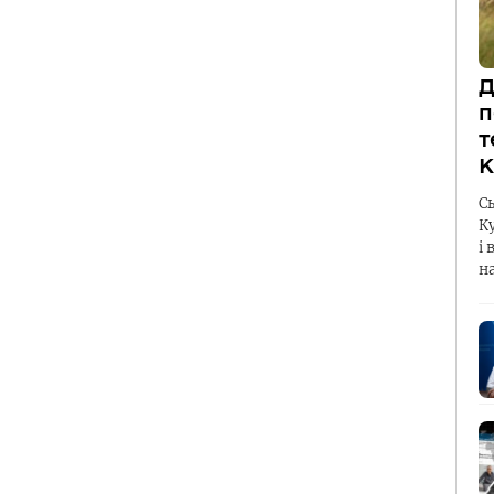
Д
п
т
К
С
К
і 
н