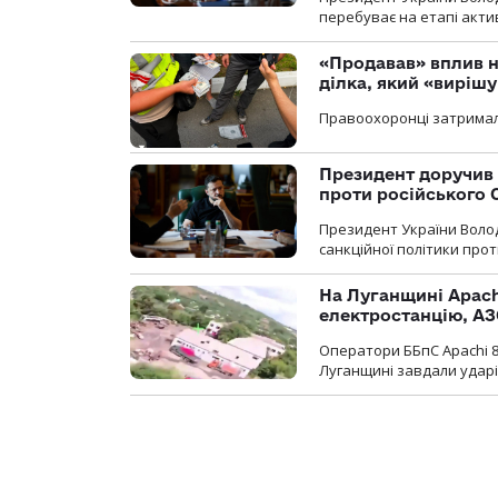
перебуває на етапі актив
«Продавав» вплив н
ділка, який «виріш
Правоохоронці затримал
Президент доручив 
проти російського
Президент України Воло
санкційної політики проти
На Луганщині Apach
електростанцію, АЗ
Оператори ББпС Apachi 8
Луганщині завдали ударів