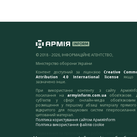
© 2018 - 2026, ІНФОРМАЦІЙНЕ АГЕНТСТВО,
Міністерство оборони України
Контент доступний за ліцензією
Creative Comm
Attribution 4.0 International license
якщо 
зазначено інше.
При використанні контенту з сайту АрміяInf
посилання на
armyinform.com.ua
обов’язкове. 
суб’єктів у сфері онлайн-медіа обов’язкови
розміщення у першому абзаці матеріалу прямого
відкритого для пошукових систем гіперпосилання
цитований матеріал.
Політика користування сайтом АрміяInform
Політика використання файлів cookie
Зауваження та пропозиції по роботі сайту надсилайте