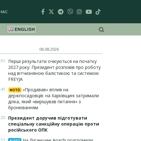
НАС
ENGLISH
06.08.2026
:51
Перші результати очікуються на початку
2027 року: Президент розповів про роботу
над вітчизняною балістикою та системою
FREYJA
:41
«Продавав» вплив на
ФОТО
держпосадовців: на Харківщині затримали
ділка, який «вирішував питання» з
бронюванням
:25
Президент доручив підготувати
спеціальну санкційну операцію проти
російського ОПК
:11
На Луганщині Apachi розгромили
ВІДЕО