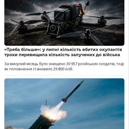
«Треба більше»: у липні кількість вбитих окупантів
трохи перевищила кількість залучених до війська
За минулий місяць було знищено 30 957 російських солдатів, тоді
як поповнення становило 29 800 осіб.