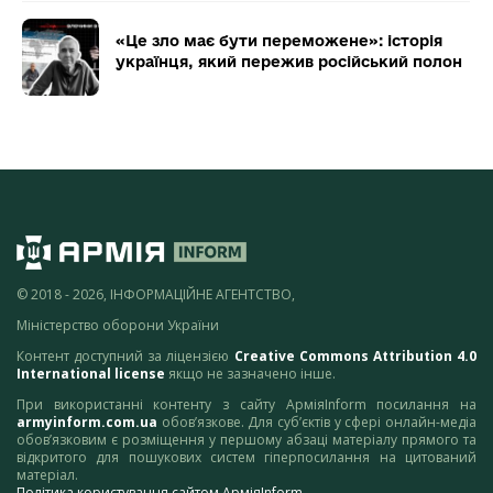
«Це зло має бути переможене»: історія
українця, який пережив російський полон
© 2018 - 2026, ІНФОРМАЦІЙНЕ АГЕНТСТВО,
Міністерство оборони України
Контент доступний за ліцензією
Creative Commons Attribution 4.0
International license
якщо не зазначено інше.
При використанні контенту з сайту АрміяInform посилання на
armyinform.com.ua
обов’язкове. Для суб’єктів у сфері онлайн-медіа
обов’язковим є розміщення у першому абзаці матеріалу прямого та
відкритого для пошукових систем гіперпосилання на цитований
матеріал.
Політика користування сайтом АрміяInform