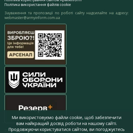
Політика використання файлів cookie
Зауваження та пропозиції по роботі сайту надсилайте на адресу:
webmaster@armyinform.com.ua
Ми використовуємо файли cookie, щоб забезпечити
вам найкращий досвід роботи на нашому сайті.
Продовжуючи користуватися сайтом, ви погоджуєтесь
press@armyinform.com.ua