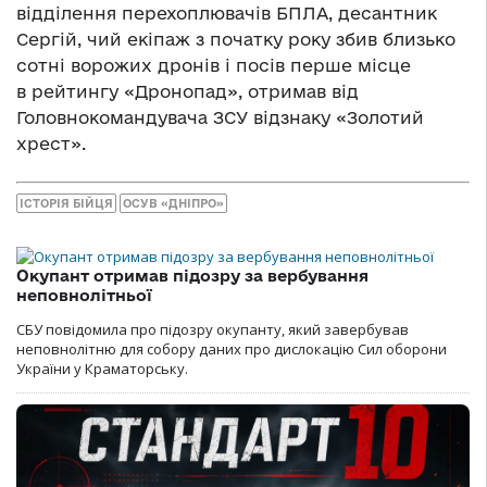
відділення перехоплювачів БПЛА, десантник
Сергій, чий екіпаж з початку року збив близько
сотні ворожих дронів і посів перше місце
в рейтингу «Дронопад», отримав від
Головнокомандувача ЗСУ відзнаку «Золотий
хрест».
ІСТОРІЯ БІЙЦЯ
ОСУВ «ДНІПРО»
Окупант отримав підозру за вербування
неповнолітньої
СБУ повідомила про підозру окупанту, який завербував
неповнолітню для собору даних про дислокацію Сил оборони
України у Краматорську.