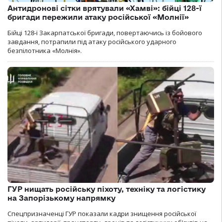
Антидронові сітки врятували «Хамві»: бійці 128-ї
бригади пережили атаку російської «Молнії»
Бійці 128-ї Закарпатської бригади, повертаючись із бойового
завдання, потрапили під атаку російського ударного
безпілотника «Молнія».
ГУР нищать російську піхоту, техніку та логістику
на Запорізькому напрямку
Спецпризначенці ГУР показали кадри знищення російської