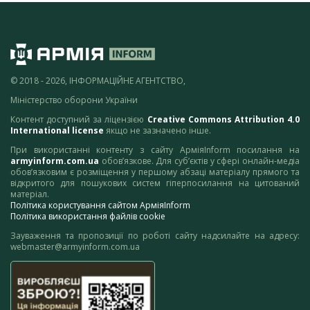
© 2018 - 2026, ІНФОРМАЦІЙНЕ АГЕНТСТВО,
Міністерство оборони України
Контент доступний за ліцензією
Creative Commons Attribution 4.0
International license
якщо не зазначено інше.
При використанні контенту з сайту АрміяInform посилання на
armyinform.com.ua
обов’язкове. Для суб’єктів у сфері онлайн-медіа
обов’язковим є розміщення у першому абзаці матеріалу прямого та
відкритого для пошукових систем гіперпосилання на цитований
матеріал.
Політика користування сайтом АрміяInform
Політика використання файлів cookie
Зауваження та пропозиції по роботі сайту надсилайте на адресу:
webmaster@armyinform.com.ua