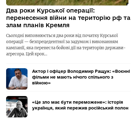
Два роки Курської операції:
перенесення війни на територію рф та
злам планів Кремля
Сьогодні виповнюється два роки від початку Курської
операції — безпрецедентної за задумом і виконанням
кампанії, яка перенесла бойові дії на територію держави-
агресора. Цей крок…
Актор і офіцер Володимир Ращук: «Воєнні
фільми не мають нічого спільного з
війною»
«Це зло має бути переможене»: історія
українця, який пережив російський полон