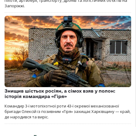
піхоти, артилерії, транспорту, дронів та логістичних об’єктів на
Запоріжжі.
Знищив шістьох росіян, а сімох взяв у полон:
історія командира «Гіря»
Командир 3-ї мотопіхотної роти 43-ї окремої механізованої
бригади Олексій із позивним «Гіря» захищає Харківщину — край,
де народився та виріс.