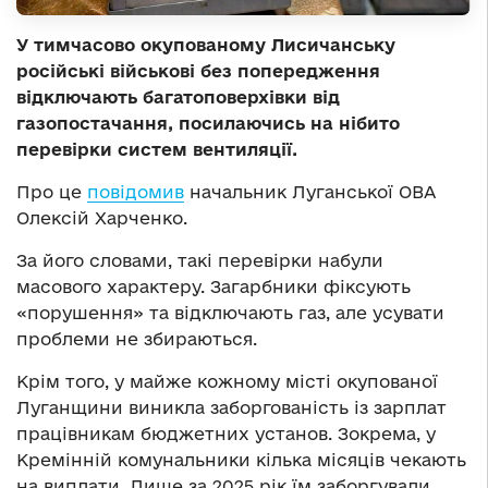
У тимчасово окупованому Лисичанську
російські військові без попередження
відключають багатоповерхівки від
газопостачання, посилаючись на нібито
перевірки систем вентиляції.
Про це
повідомив
начальник Луганської ОВА
Олексій Харченко.
За його словами, такі перевірки набули
масового характеру. Загарбники фіксують
«порушення» та відключають газ, але усувати
проблеми не збираються.
Крім того, у майже кожному місті окупованої
Луганщини виникла заборгованість із зарплат
працівникам бюджетних установ. Зокрема, у
Кремінній комунальники кілька місяців чекають
на виплати. Лише за 2025 рік їм заборгували