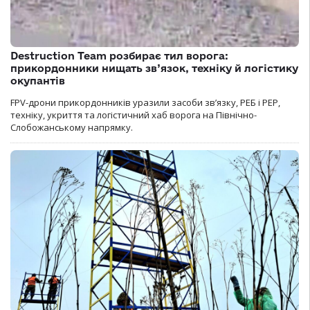
Destruction Team розбирає тил ворога:
прикордонники нищать зв’язок, техніку й логістику
окупантів
FPV-дрони прикордонників уразили засоби зв’язку, РЕБ і РЕР,
техніку, укриття та логістичний хаб ворога на Північно-
Слобожанському напрямку.