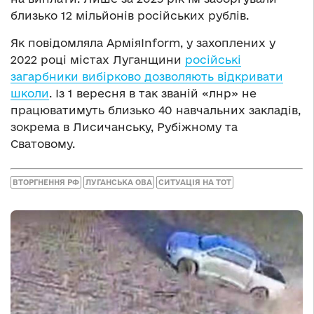
близько 12 мільйонів російських рублів.
Як повідомляла АрміяInform, у захоплених у
2022 році містах Луганщини
російські
загарбники вибірково дозволяють відкривати
школи
. Із 1 вересня в так званій «лнр» не
працюватимуть близько 40 навчальних закладів,
зокрема в Лисичанську, Рубіжному та
Сватовому.
ВТОРГНЕННЯ РФ
ЛУГАНСЬКА ОВА
СИТУАЦІЯ НА ТОТ