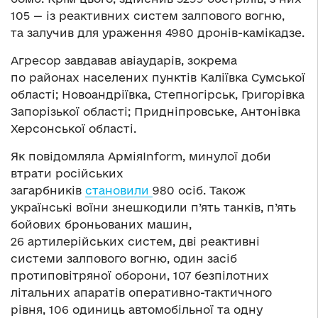
105 — із реактивних систем залпового вогню,
та залучив для ураження 4980 дронів-камікадзе.
Агресор завдавав авіаударів, зокрема
по районах населених пунктів Каліївка Сумської
області; Новоандріївка, Степногірськ, Григорівка
Запорізької області; Придніпровське, Антонівка
Херсонської області.
Як повідомляла АрміяInform, минулої доби
втрати російських
загарбників
становили
980 осіб. Також
українські воїни знешкодили п’ять танків, п’ять
бойових броньованих машин,
26 артилерійських систем, дві реактивні
системи залпового вогню, один засіб
протиповітряної оборони, 107 безпілотних
літальних апаратів оперативно-тактичного
рівня, 106 одиниць автомобільної та одну