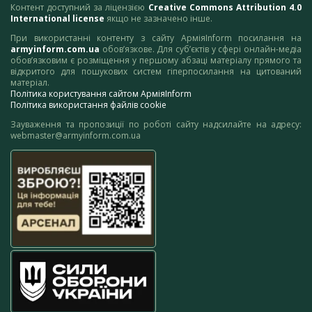
Контент доступний за ліцензією
Creative Commons Attribution 4.0
International license
якщо не зазначено інше.
При використанні контенту з сайту АрміяInform посилання на
armyinform.com.ua
обов’язкове. Для суб’єктів у сфері онлайн-медіа
обов’язковим є розміщення у першому абзаці матеріалу прямого та
відкритого для пошукових систем гіперпосилання на цитований
матеріал.
Політика користування сайтом АрміяInform
Політика використання файлів cookie
Зауваження та пропозиції по роботі сайту надсилайте на адресу:
webmaster@armyinform.com.ua