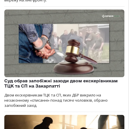
мережу на лінії фронту.
Суд обрав запобіжні заходи двом екскерівникам
ТЦК та СП на Закарпатті
Двом екскерівникам ТЦК та СП, яких ДБР викрило на
незаконному «списанні» понад тисячі чоловіків, обрано
запобіжний захід.