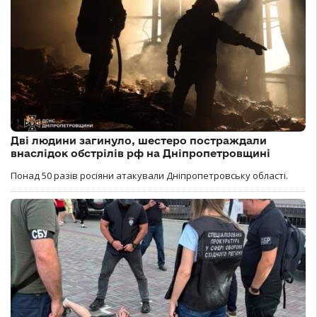
Дві людини загинуло, шестеро постраждали
внаслідок обстрілів рф на Дніпропетровщині
Понад 50 разів росіяни атакували Дніпропетровську області.