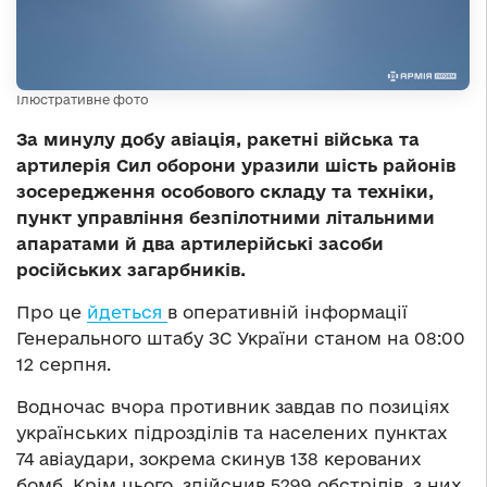
Ілюстративне фото
За минулу добу авіація, ракетні війська та
артилерія Сил оборони уразили шість районів
зосередження особового складу та техніки,
пункт управління безпілотними літальними
апаратами й два артилерійські засоби
російських загарбників.
Про це
йдеться
в оперативній інформації
Генерального штабу ЗС України станом на 08:00
12 серпня.
Водночас вчора противник завдав по позиціях
українських підрозділів та населених пунктах
74 авіаудари, зокрема скинув 138 керованих
бомб. Крім цього, здійснив 5299 обстрілів, з них