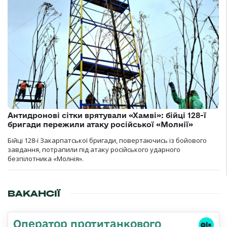
Антидронові сітки врятували «Хамві»: бійці 128-ї
бригади пережили атаку російської «Молнії»
Бійці 128-ї Закарпатської бригади, повертаючись із бойового
завдання, потрапили під атаку російського ударного
безпілотника «Молнія».
ВАКАНСІЇ
Оператор протитанкового