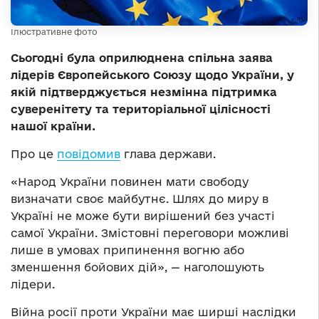
Ілюстративне фото
Сьогодні була оприлюднена спільна заява
лідерів Європейського Союзу щодо України, у
якій підтверджується незмінна підтримка
суверенітету та територіальної цілісності
нашої країни.
Про це
повідомив
глава держави.
«Народ України повинен мати свободу
визначати своє майбутнє. Шлях до миру в
Україні не може бути вирішений без участі
самої України. Змістовні переговори можливі
лише в умовах припинення вогню або
зменшення бойових дій», — наголошують
лідери.
Війна росії проти України має ширші наслідки