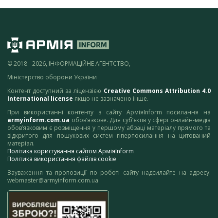
© 2018 - 2026, ІНФОРМАЦІЙНЕ АГЕНТСТВО,
Міністерство оборони України
Контент доступний за ліцензією
Creative Commons Attribution 4.0
International license
якщо не зазначено інше.
При використанні контенту з сайту АрміяInform посилання на
armyinform.com.ua
обов’язкове. Для суб’єктів у сфері онлайн-медіа
обов’язковим є розміщення у першому абзаці матеріалу прямого та
відкритого для пошукових систем гіперпосилання на цитований
матеріал.
Політика користування сайтом АрміяInform
Політика використання файлів cookie
Зауваження та пропозиції по роботі сайту надсилайте на адресу:
webmaster@armyinform.com.ua