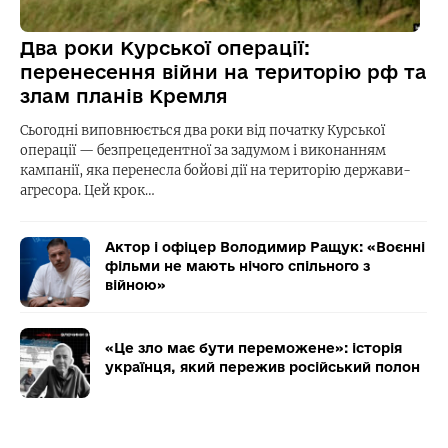
Два роки Курської операції:
перенесення війни на територію рф та
злам планів Кремля
Сьогодні виповнюється два роки від початку Курської
операції — безпрецедентної за задумом і виконанням
кампанії, яка перенесла бойові дії на територію держави-
агресора. Цей крок…
Актор і офіцер Володимир Ращук: «Воєнні
фільми не мають нічого спільного з
війною»
«Це зло має бути переможене»: історія
українця, який пережив російський полон