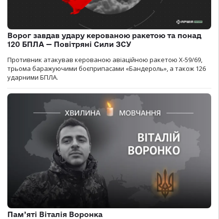
Ворог завдав удару керованою ракетою та понад
120 БПЛА — Повітряні Сили ЗСУ
Противник атакував керованою авіаційною ракетою Х-59/69,
трьома баражуючими боєприпасами «Бандероль», а також 126
ударними БПЛА.
Пам’яті Віталія Воронка