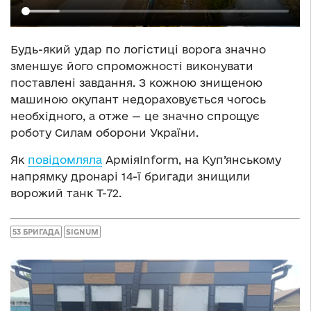
Будь-який удар по логістиці ворога значно
зменшує його спроможності виконувати
поставлені завдання. З кожною знищеною
машиною окупант недораховується чогось
необхідного, а отже — це значно спрощує
роботу Силам оборони України.
Як
повідомляла
АрміяInform, на Куп’янському
напрямку дронарі 14-ї бригади знищили
ворожий танк Т-72.
53 БРИГАДА
SIGNUM