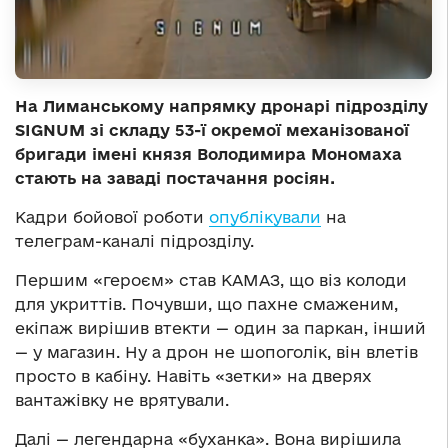
На Лиманському напрямку дронарі підрозділу
SIGNUM зі складу 53-ї окремої механізованої
бригади імені князя Володимира Мономаха
стають на заваді постачання росіян.
Кадри бойової роботи
опублікували
на
телеграм-каналі підрозділу.
Першим «героєм» став КАМАЗ, що віз колоди
для укриттів. Почувши, що пахне смаженим,
екіпаж вирішив втекти — один за паркан, інший
— у магазин. Ну а дрон не шопоголік, він влетів
просто в кабіну. Навіть «зетки» на дверях
вантажівку не врятували.
Далі — легендарна «буханка». Вона вирішила