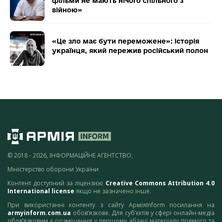
фільми не мають нічого спільного з
війною»
«Це зло має бути переможене»: історія
українця, який пережив російський полон
© 2018 - 2026, ІНФОРМАЦІЙНЕ АГЕНТСТВО,
Міністерство оборони України
Контент доступний за ліцензією
Creative Commons Attribution 4.0
International license
якщо не зазначено інше.
При використанні контенту з сайту АрміяInform посилання на
armyinform.com.ua
обов’язкове. Для суб’єктів у сфері онлайн-медіа
обов’язковим є розміщення у першому абзаці матеріалу прямого та