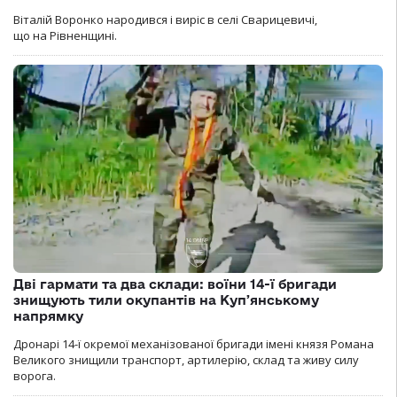
Віталій Воронко народився і виріс в селі Сварицевичі,
що на Рівненщині.
Дві гармати та два склади: воїни 14-ї бригади
знищують тили окупантів на Купʼянському
напрямку
Дронарі 14-ї окремої механізованої бригади імені князя Романа
Великого знищили транспорт, артилерію, склад та живу силу
ворога.