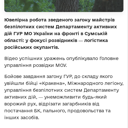
Ювелірна робота зведеного загону майстрів
безпілотних систем Департаменту активних
дій ГУР МО України на фронті в Сумській
області: у фокусі розвідників ― логістика
російських окупантів.
Відео успішних уражень опублікувало Головне
управління розвідки МОУ.
Бойове завдання загону ГУР, до складу якого
увійшли бійці «Кракена», Міжнародного легіону,
управління безпілотних систем Департаменту
активних дій, ― унеможливити будь-який
ворожий рух, відрізати загарбників від
постачання БК, пального, продовольства та
інших засобів.