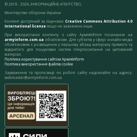
© 2018 - 2026, ІНФОРМАЦІЙНЕ АГЕНТСТВО,
Міністерство оборони України
Контент доступний за ліцензією
Creative Commons Attribution 4.0
International license
якщо не зазначено інше.
При використанні контенту з сайту АрміяInform посилання на
armyinform.com.ua
обов’язкове. Для суб’єктів у сфері онлайн-медіа
обов’язковим є розміщення у першому абзаці матеріалу прямого та
відкритого для пошукових систем гіперпосилання на цитований
матеріал.
Політика користування сайтом АрміяInform
Політика використання файлів cookie
Зауваження та пропозиції по роботі сайту надсилайте на адресу:
webmaster@armyinform.com.ua