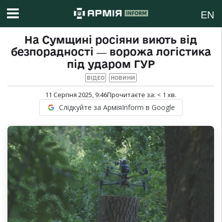
EN
На Сумщині росіяни виють від
безпорадності ― ворожа логістика
під ударом ГУР
ВІДЕО
НОВИНИ
11 Серпня 2025, 9:46
Прочитаєте за:
< 1
хв.
Слідкуйте за АрміяInform в Google