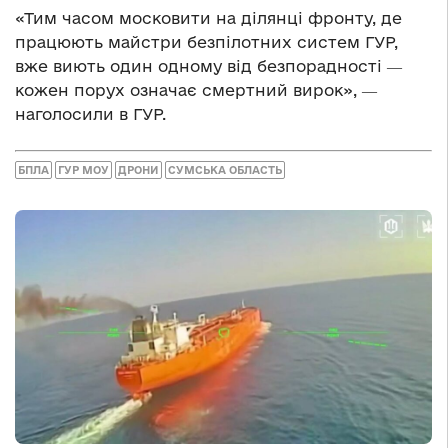
«Тим часом московити на ділянці фронту, де
працюють майстри безпілотних систем ГУР,
вже виють один одному від безпорадності ―
кожен порух означає смертний вирок», ―
наголосили в ГУР.
БПЛА
ГУР МОУ
ДРОНИ
СУМСЬКА ОБЛАСТЬ