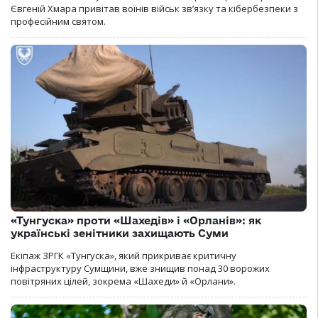
Євгеній Хмара привітав воїнів військ зв’язку та кібербезпеки з
професійним святом.
«Тунгуска» проти «Шахедів» і «Орланів»: як
українські зенітники захищають Суми
Екіпаж ЗРГК «Тунгуска», який прикриває критичну
інфраструктуру Сумщини, вже знищив понад 30 ворожих
повітряних цілей, зокрема «Шахеди» й «Орлани».