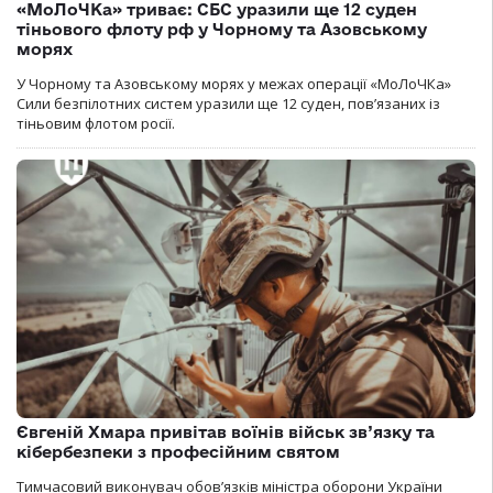
«МоЛоЧКа» триває: СБС уразили ще 12 суден
тіньового флоту рф у Чорному та Азовському
морях
У Чорному та Азовському морях у межах операції «МоЛоЧКа»
Сили безпілотних систем уразили ще 12 суден, пов’язаних із
тіньовим флотом росії.
Євгеній Хмара привітав воїнів військ зв’язку та
кібербезпеки з професійним святом
Тимчасовий виконувач обов’язків міністра оборони України