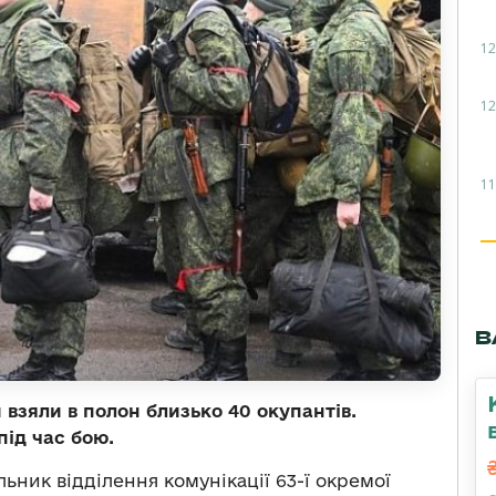
12
12
11
В
и взяли в полон близько 40 окупантів.
під час бою.
ьник відділення комунікації 63-ї окремої