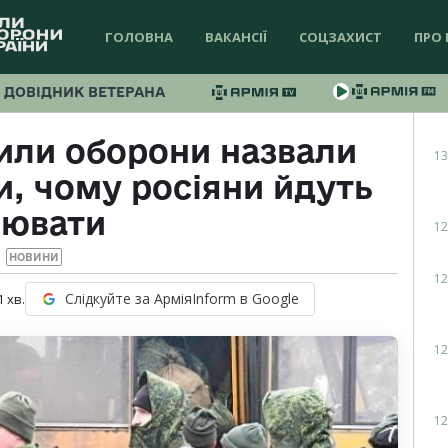
ГОЛОВНА
ВАКАНСІЇ
СОЦЗАХИСТ
ПРО 
ДОВІДНИК ВЕТЕРАНА
Сили оборони назвали
13
, чому росіяни йдуть
оювати
12
НОВИНИ
12
Слідкуйте за АрміяInform в Google
1
хв.
12
12