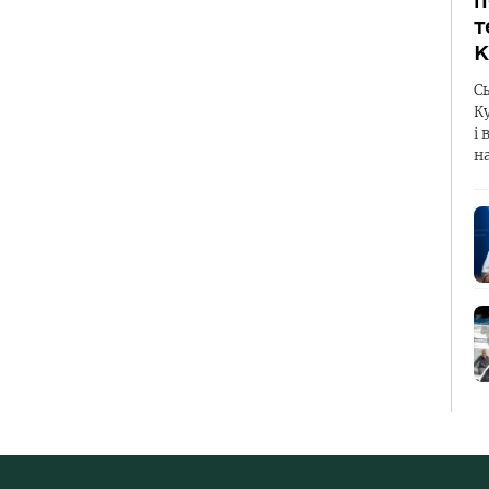
п
т
К
С
К
і 
н