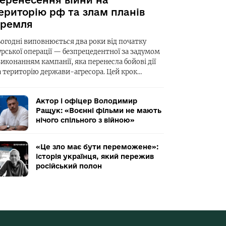
еренесення війни на
ериторію рф та злам планів
ремля
ьогодні виповнюється два роки від початку
урської операції — безпрецедентної за задумом
виконанням кампанії, яка перенесла бойові дії
а територію держави-агресора. Цей крок…
Актор і офіцер Володимир
Ращук: «Воєнні фільми не мають
нічого спільного з війною»
«Це зло має бути переможене»:
історія українця, який пережив
російський полон