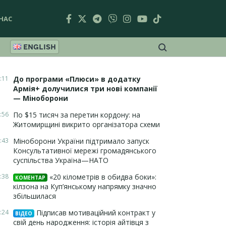
НАС
ENGLISH
:11
До програми «Плюси» в додатку
Армія+ долучилися три нові компанії
— Міноборони
:56
По $15 тисяч за перетин кордону: на
Житомирщині викрито організатора схеми
:43
Міноборони України підтримало запуск
Консультативної мережі громадянського
суспільства Україна—НАТО
:38
«20 кілометрів в обидва боки»:
КОМЕНТАР
кілзона на Куп’янському напрямку значно
збільшилася
:24
Підписав мотиваційний контракт у
ВІДЕО
свій день народження: історія айтівця з