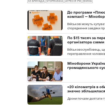
63 БРИГАДА
STOPRUSSIA
АГРЕСІЯ РФ
ВІЙНА
До програми «Плюси
компанії — Мінобо
Військові можуть купуват
спорядження завдяки при
По $15 тисяч за пе
організатора схеми
Військовослужбовець, щ
переправлення чоловіків
Міноборони України
громадянського су
«20 кілометрів в о
значно збільшилас
Дрони почали долітати т