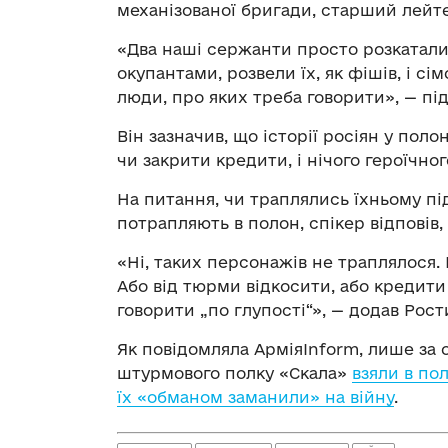
механізованої бригади, старший лей
«Два наші сержанти просто розкатали,
окупантами, розвели їх, як фішів, і с
люди, про яких треба говорити», — п
Він зазначив, що історії росіян у по
чи закрити кредити, і нічого героїчног
На питання, чи траплялись їхньому пі
потрапляють в полон, спікер відповів, 
«Ні, таких персонажів не траплялося. 
Або від тюрми відкосити, або кредити
говорити „по глупості“», — додав Рос
Як повідомляла АрміяInform, лише за 
штурмового полку «Скала»
взяли в по
їх «обманом заманили» на війну
.