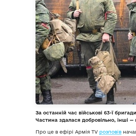
За останній час військові 63-ї бригад
Частина здалася добровільно, інші — 
Про це в ефірі Армія TV
розповів
начал