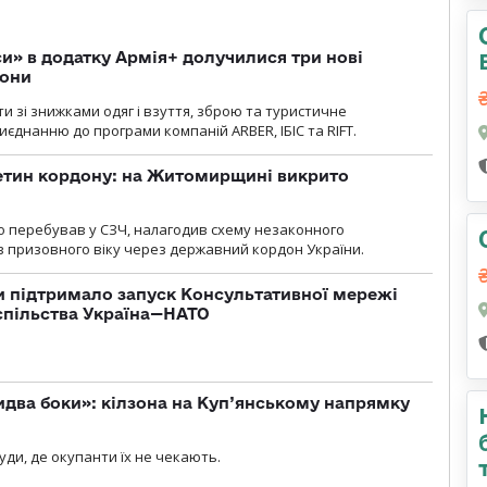
» в додатку Армія+ долучилися три нові
рони
и зі знижками одяг і взуття, зброю та туристичне
єднанню до програми компаній ARBER, ІБІС та RIFT.
ретин кордону: на Житомирщині викрито
о перебував у СЗЧ, налагодив схему незаконного
 призовного віку через державний кордон України.
 підтримало запуск Консультативної мережі
спільства Україна—НАТО
бидва боки»: кілзона на Куп’янському напрямку
я
уди, де окупанти їх не чекають.