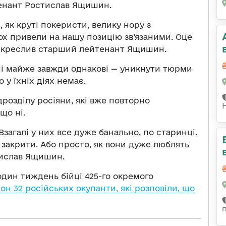
тенант Ростислав Ящишин.
 як круті покеристи, велику нору з
імох привели на нашу позицію зв’язаними. Оце
ідкреслив старший лейтенант Ящишин.
лоні майже завжди однакові — уникнути тюрми
о у їхніх діях немає.
дрозділу росіяни, які вже повторно
що ні.
Взагалі у них все дуже банально, по старинці.
 закрити. Або просто, як вони дуже люблять
тислав Ящишин.
один тиждень бійці 425-го окремого
лон 32 російських окупанти, які розповіли, що