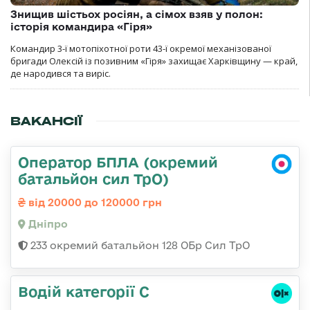
Знищив шістьох росіян, а сімох взяв у полон:
історія командира «Гіря»
Командир 3-ї мотопіхотної роти 43-ї окремої механізованої
бригади Олексій із позивним «Гіря» захищає Харківщину — край,
де народився та виріс.
ВАКАНСІЇ
Оператор БПЛА (окремий
батальйон сил ТрО)
від 20000 до 120000 грн
Дніпро
233 окремий батальйон 128 ОБр Сил ТрО
Водій категорії С