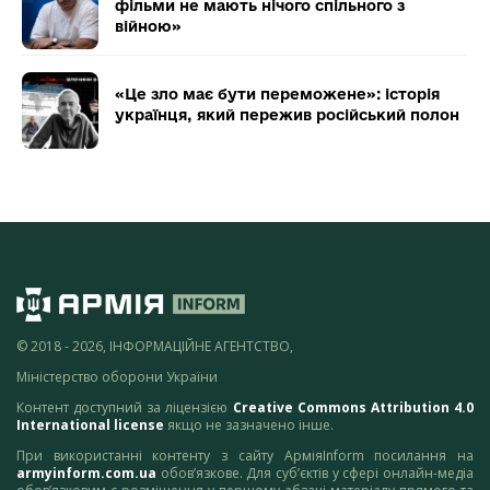
фільми не мають нічого спільного з
війною»
«Це зло має бути переможене»: історія
українця, який пережив російський полон
© 2018 - 2026, ІНФОРМАЦІЙНЕ АГЕНТСТВО,
Міністерство оборони України
Контент доступний за ліцензією
Creative Commons Attribution 4.0
International license
якщо не зазначено інше.
При використанні контенту з сайту АрміяInform посилання на
armyinform.com.ua
обов’язкове. Для суб’єктів у сфері онлайн-медіа