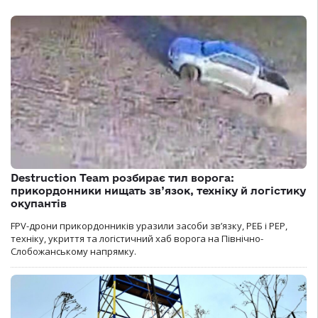
Destruction Team розбирає тил ворога:
прикордонники нищать зв’язок, техніку й логістику
окупантів
FPV-дрони прикордонників уразили засоби зв’язку, РЕБ і РЕР,
техніку, укриття та логістичний хаб ворога на Північно-
Слобожанському напрямку.