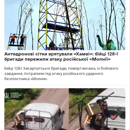
Антидронові сітки врятували «Хамві»: бійці 128-ї
бригади пережили атаку російської «Молнії»
Бійці 128-ї Закарпатської бригади, повертаючись із бойового
завдання, потрапили під атаку російського ударного
безпілотника «Молнія».