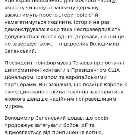
«Це вкрай небезпечно для кожного народу,
якщо ту чи іншу незалежну державу
вважатимуть просто „територією“ й
намагатимуться поділити. Історія не раз
демонструвала: якщо така несправедливість
допускається проти однієї держави, на ній це
не завершується», — підкреслив Володимир
Зеленський.
Президент поінформував Токаєва про останні
дипломатичні контакти з Президентом США
Дональдом Трампом та європейськими
партнерами. Він зазначив, що позиція Європи є
скоординованою: війна повинна завершитися
якомога швидше надійним і справедливим
миром.
Володимир Зеленський додав, що росія
продовжує затягувати бойові дії та
відмовляється від припинення вогню,