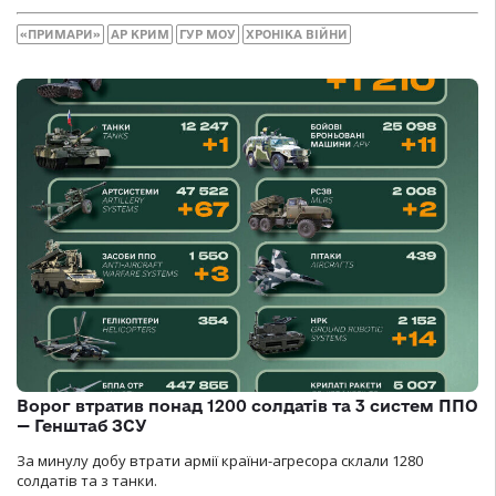
«ПРИМАРИ»
АР КРИМ
ГУР МОУ
ХРОНІКА ВІЙНИ
Ворог втратив понад 1200 солдатів та 3 систем ППО
— Генштаб ЗСУ
За минулу добу втрати армії країни-агресора склали 1280
солдатів та з танки.