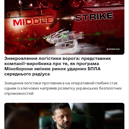
Знекровлення логістики ворога: представник
компанії-виробника про те, як програма
Міноборони змінює ринок ударних БПЛА
середнього радіуса
Знищення логістики противника на оперативній глибині стає
одним із ключових напрямів розвитку українських безпілотних
спроможностей.