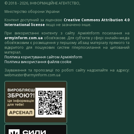
© 2018 - 2026, ІНФОРМАЦІЙНЕ АГЕНТСТВО,
Міністерство оборони України
Контент доступний за ліцензією
Creative Commons Attribution 4.0
International license
якщо не зазначено інше.
При використанні контенту з сайту АрміяInform посилання на
armyinform.com.ua
обов’язкове. Для суб’єктів у сфері онлайн-медіа
обов’язковим є розміщення у першому абзаці матеріалу прямого та
відкритого для пошукових систем гіперпосилання на цитований
матеріал.
Політика користування сайтом АрміяInform
Політика використання файлів cookie
Зауваження та пропозиції по роботі сайту надсилайте на адресу:
webmaster@armyinform.com.ua