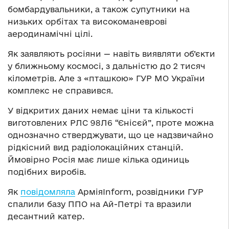
бомбардувальники, а також супутники на
низьких орбітах та високоманеврові
аеродинамічні цілі.
Як заявляють росіяни — навіть виявляти об’єкти
у ближньому космосі, з дальністю до 2 тисяч
кілометрів. Але з «пташкою» ГУР МО України
комплекс не справився.
У відкритих даних немає ціни та кількості
виготовлених РЛС 98Л6 “Єнісєй”, проте можна
однозначно стверджувати, що це надзвичайно
рідкісний вид радіолокаційних станцій.
Ймовірно Росія має лише кілька одиниць
подібних виробів.
Як
повідомляла
АрміяInform, розвідники ГУР
спалили базу ППО на Ай-Петрі та вразили
десантний катер.