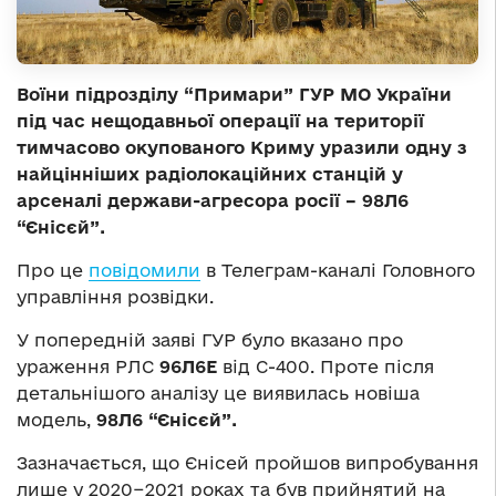
Воїни підрозділу “Примари” ГУР МО України
під час нещодавньої операції на території
тимчасово окупованого Криму уразили одну з
найцінніших радіолокаційних станцій у
арсеналі держави-агресора росії – 98Л6
“Єнісєй”.
Про це
повідомили
в Телеграм-каналі Головного
управління розвідки.
У попередній заяві ГУР було вказано про
ураження РЛС
96Л6Е
від С-400. Проте після
детальнішого аналізу це виявилась новіша
модель,
98Л6 “Єнісєй”.
Зазначається, що Єнісей пройшов випробування
лише у 2020−2021 роках та був прийнятий на