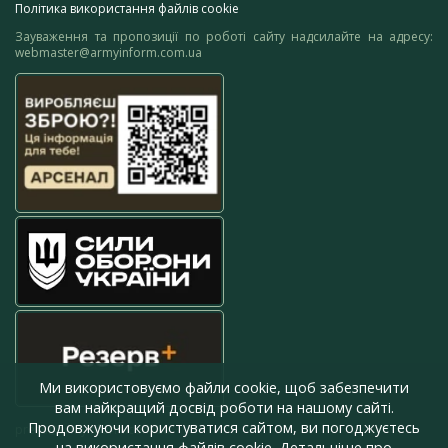
Політика використання файлів cookie
Зауваження та пропозиції по роботі сайту надсилайте на адресу:
webmaster@armyinform.com.ua
Ми використовуємо файли cookie, щоб забезпечити
вам найкращий досвід роботи на нашому сайті.
Продовжуючи користуватися сайтом, ви погоджуєтесь
press@armyinform.com.ua
на використання файлів cookie. Детальніше про