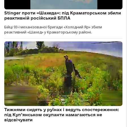
Stinger проти «Шахеда»: під Краматорськом збили
реактивній російський БПЛА
Бійці 93-ї механізованої бригади «Холодний Яр» збили
реактивний «Шахед» у Краматорському районі.
Тижнями сидять у руїнах і ведуть спостереження:
під Куп’янськом окупанти намагаються не
відсвічувати