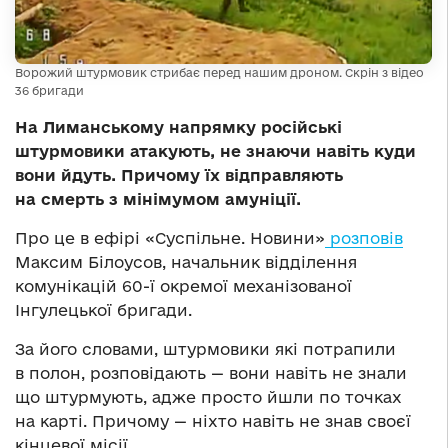
Ворожий штурмовик стрибає перед нашим дроном. Скрін з відео
36 бригади
На Лиманському напрямку російські
штурмовики атакують, не знаючи навіть куди
вони йдуть. Причому їх відправляють
на смерть з мінімумом амуніції.
Про це в ефірі «Суспільне. Новини»
розповів
Максим Білоусов, начальник відділення
комунікацій 60-ї окремої механізованої
Інгулецької бригади.
За його словами, штурмовики які потрапили
в полон, розповідають — вони навіть не знали
що штурмують, адже просто йшли по точках
на карті. Причому — ніхто навіть не знав своєї
кінцевої місії.