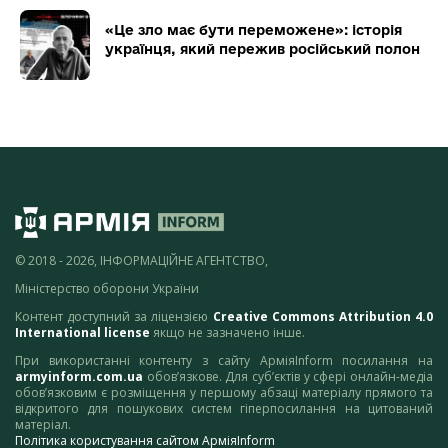
«Це зло має бути переможене»: історія
українця, який пережив російський полон
© 2018 - 2026, ІНФОРМАЦІЙНЕ АГЕНТСТВО,
Міністерство оборони України
Контент доступний за ліцензією
Creative Commons Attribution 4.0
International license
якщо не зазначено інше.
При використанні контенту з сайту АрміяInform посилання на
armyinform.com.ua
обов’язкове. Для суб’єктів у сфері онлайн-медіа
обов’язковим є розміщення у першому абзаці матеріалу прямого та
відкритого для пошукових систем гіперпосилання на цитований
матеріал.
Політика користування сайтом АрміяInform