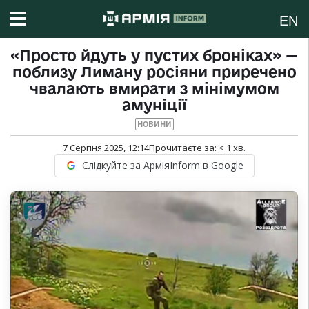
EN
«Просто йдуть у пустих броніках» —
поблизу Лиману росіяни приречено
чвалають вмирати з мінімумом
амуніції
НОВИНИ
7 Серпня 2025, 12:14
Прочитаєте за:
< 1
хв.
Слідкуйте за АрміяInform в Google