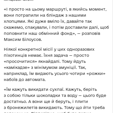
«І просто на цьому маршруті, в якийсь момент,
вони потрапили на бліндаж з нашими
хлопцями. Які дуже вміло їх, давайте так
скажемо, спакували, і потім доставили далі, щоб
поповнити наш обмінний фонд», — розповів
Максим Білоусов.
Ніякої конкретної місії у цих одноразових
піхотинців немає. Їхня задача — просто
«просочитися» якнайдалі. Тому йдуть
«камікадзе» з мінімумом амуніції. Так,
наприклад, їм видають усього чотири «рожки»
набоїв до автомата.
«Їм кажуть викидати сухпаї. Кажуть, беріть
з собою тільки шоколадки та воду — цього буде
достатньо. А вони ще й беруть, і плити
з бронежилетів викидають. Тому що йти треба