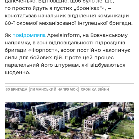
далеченько. Відповідно, щоб було легше,
то просто йдуть в пустих „броніках“», —
констатував начальник відділення комунікацій
60-ї окремої механізованої Інгулецької бригади.
Як
повідомляла
АрміяInform, на Вовчанському
напрямку, в зоні відповідальності підрозділів
бригади «Форпост», ворог постійно накопичує
сили для бойових дій. Проте цей процес
паралельний його штурмам, які відбуваються
щоденно.
60 БРИГАДА
ЛИМАНСЬКИЙ НАПРЯМОК
ХРОНІКА ВІЙНИ