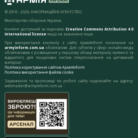
© 2018 - 2026, ІНФОРМАЦІЙНЕ АГЕНТСТВО,
Міністерство оборони України
Контент доступний за ліцензією
Creative Commons Attribution 4.0
International license
якщо не зазначено інше.
При використанні контенту з сайту АрміяInform посилання на
armyinform.com.ua
обов’язкове. Для суб’єктів у сфері онлайн-медіа
обов’язковим є розміщення у першому абзаці матеріалу прямого та
відкритого для пошукових систем гіперпосилання на цитований
матеріал.
Політика користування сайтом АрміяInform
Політика використання файлів cookie
Зауваження та пропозиції по роботі сайту надсилайте на адресу:
webmaster@armyinform.com.ua