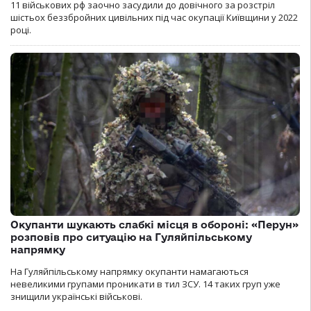
11 військових рф заочно засудили до довічного за розстріл
шістьох беззбройних цивільних під час окупації Київщини у 2022
році.
Окупанти шукають слабкі місця в обороні: «Перун»
розповів про ситуацію на Гуляйпільському
напрямку
На Гуляйпільському напрямку окупанти намагаються
невеликими групами проникати в тил ЗСУ. 14 таких груп уже
знищили українські військові.