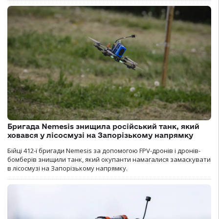
Бригада Nemesis знищила російський танк, який
ховався у лісосмузі на Запорізькому напрямку
Бійці 412-ї бригади Nemesis за допомогою FPV-дронів і дронів-
бомберів знищили танк, який окупанти намагалися замаскувати
в лісосмузі на Запорізькому напрямку.