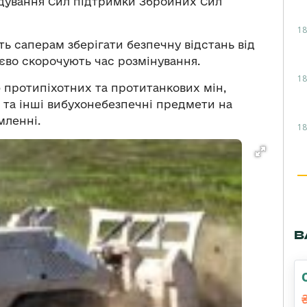
дування Сил підтримки Збройних Сил
18
ь саперам зберігати безпечну відстань від
єво скорочують час розмінування.
18
 протипіхотних та протитанкових мін,
та інші вибухонебезпечні предмети на
мленні.
18
В