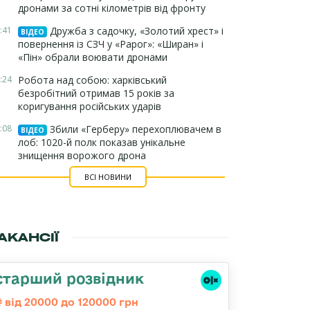
дронами за сотні кілометрів від фронту
:41
Дружба з садочку, «Золотий хрест» і
ВІДЕО
повернення із СЗЧ у «Рарог»: «Ширан» і
«Пін» обрали воювати дронами
:24
Робота над собою: харківський
безробітний отримав 15 років за
коригування російських ударів
:08
Збили «Герберу» перехоплювачем в
ВІДЕО
лоб: 1020-й полк показав унікальне
знищення ворожого дрона
ВСІ НОВИНИ
АКАНСІЇ
старший розвідник
від 20000 до 120000 грн