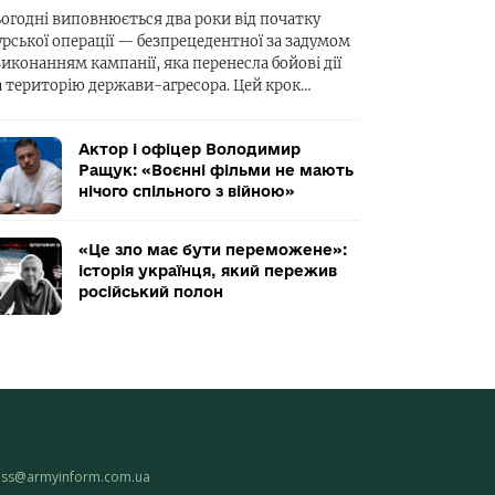
ьогодні виповнюється два роки від початку
урської операції — безпрецедентної за задумом
виконанням кампанії, яка перенесла бойові дії
а територію держави-агресора. Цей крок…
Актор і офіцер Володимир
Ращук: «Воєнні фільми не мають
нічого спільного з війною»
«Це зло має бути переможене»:
історія українця, який пережив
російський полон
ess@armyinform.com.ua