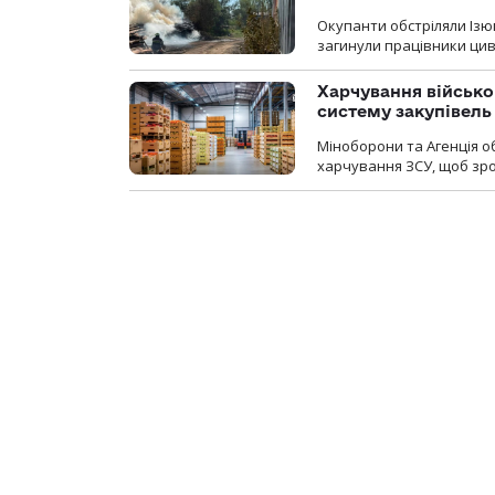
Окупанти обстріляли Ізю
загинули працівники цив
Харчування військ
систему закупівель
Міноборони та Агенція 
харчування ЗСУ, щоб зро