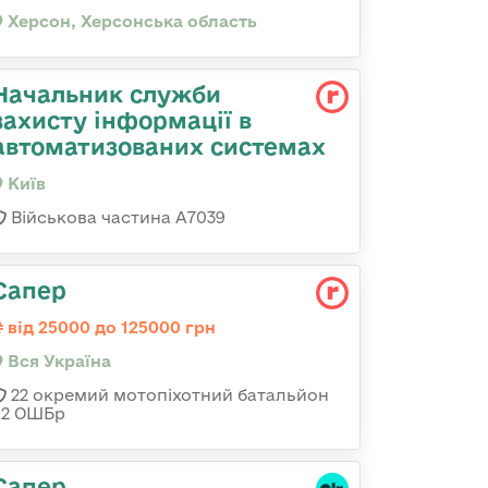
Херсон, Херсонська область
Начальник служби
захисту інформації в
автоматизованих системах
Київ
Військова частина А7039
Сапер
від 25000 до 125000 грн
Вся Україна
22 окремий мотопіхотний батальйон
92 ОШБр
Сапер