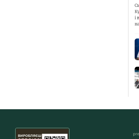
С
К
і 
н
pr