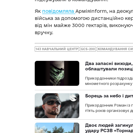
Як
повідомляла
АрміяІnform, на деок
війська за допомогою дистанційно ке
від мін майже 3000 гектарів, виконую
вручну.
143 НАВЧАЛЬНИЙ ЦЕНТР
GCS-200
КОМАНДУВАННЯ СИ
Два запасні виходи
облаштували позиц
Прикордонники підрозді
мінометного розрахунку 
Борець за небо і ди
Прикордонник Роман із 
п’ять років організовує
Двоє людей загину
удару РСЗВ «Торнад