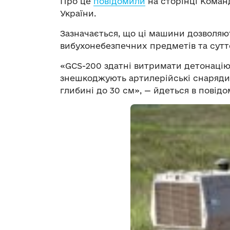
Про це
повідомили
на сторінці Коман
України.
Зазначається, що ці машини дозволяют
вибухонебезпечних предметів та сутт
«GCS-200 здатні витримати детонацію
знешкоджують артилерійські снаряди 
глибині до 30 см», — йдеться в повідо