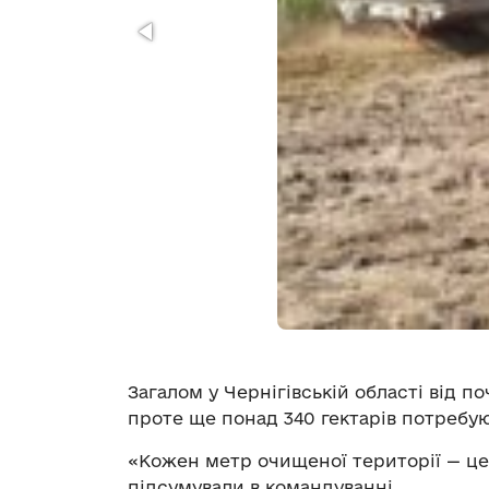
Загалом у Чернігівській області від п
проте ще понад 340 гектарів потребу
«Кожен метр очищеної території — це
підсумували в командуванні.