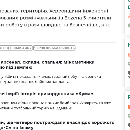
упованих територіях Херсонщини інженерні
рованих розмінувальників Bozena 5 очистили
чи роботу в рази швидше та безпечніше, ніж
Л ПІДТРИМКИ ЗСУ
ЧЕРНІГІВСЬКА ОБЛАСТЬ
, арсенал, склади, спальня: мінометники
ію під землею
лу «Щит» показали, як влаштований побут та безпека
під час виконання бойових завдань.
тячі мрії: історія прикордонника «Кума»
позивним «Кум» воює на важких бомберах «Vampire» та вже
 дитячий футбольний турнір на Одещині.
ли, ще четверо постраждали внаслідок ворожого
о-С» по Ізюму