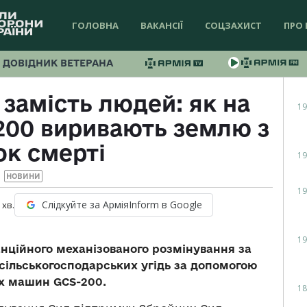
ГОЛОВНА
ВАКАНСІЇ
СОЦЗАХИСТ
ПРО 
ДОВІДНИК ВЕТЕРАНА
 замість людей: як на
19
200 виривають землю з
ок смерті
19
НОВИНИ
19
Слідкуйте за АрміяInform в Google
хв.
19
анційного механізованого розмінування за
 сільськогосподарських угідь за допомогою
х машин GCS-200.
18