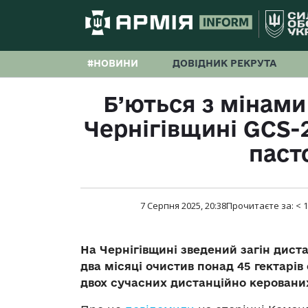
#НОВИНИ
ДОВІДНИК РЕКРУТА
Б’ються з мінами
Чернігівщині GCS-
паст
7 Серпня 2025, 20:38
Прочитаєте за:
< 1
На Чернігівщині зведений загін дист
два місяці очистив понад 45 гектарів
двох сучасних дистанційно керовани