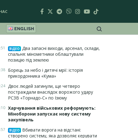
НАС
ENGLISH
:51
Два запасні виходи, арсенал, склади,
ВІДЕО
спальня: мінометники облаштували
позицію під землею
:38
Борець за небо і дитячі мрії: історія
прикордонника «Кума»
:24
Двоє людей загинули, ще четверо
постраждали внаслідок ворожого удару
РСЗВ «Торнадо-С» по Ізюму
:10
Харчування військових реформують:
Міноборони запускає нову систему
закупівель
:57
Вбивати ворога на відстані:
ВІДЕО
створено систему, яка дозволяє керувати