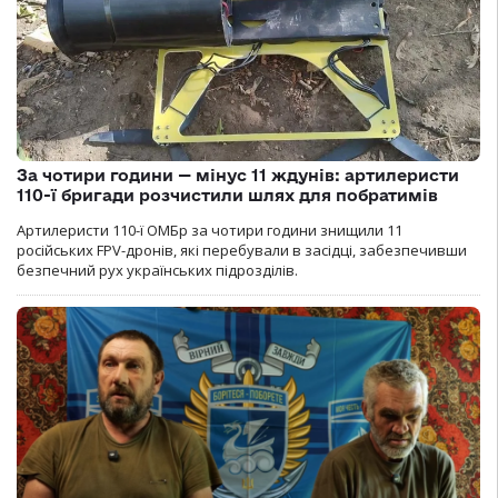
За чотири години — мінус 11 ждунів: артилеристи
110-ї бригади розчистили шлях для побратимів
Артилеристи 110-ї ОМБр за чотири години знищили 11
російських FPV-дронів, які перебували в засідці, забезпечивши
безпечний рух українських підрозділів.