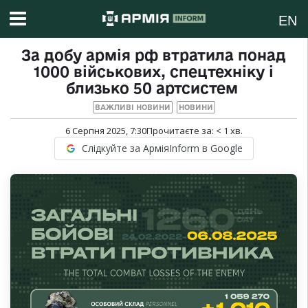
EN
За добу армія рф втратила понад
1000 військових, спецтехніку і
близько 50 артсистем
ВАЖЛИВІ НОВИНИ
НОВИНИ
6 Серпня 2025, 7:30
Прочитаєте за:
< 1
хв.
Слідкуйте за АрміяInform в Google