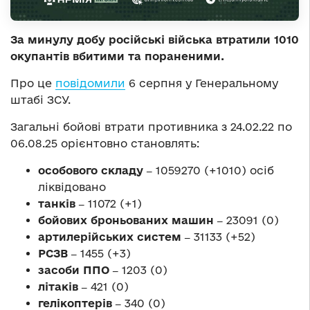
За минулу добу російські війська втратили 1010
окупантів вбитими та пораненими.
Про це
повідомили
6 серпня у Генеральному
штабі ЗСУ.
Загальні бойові втрати противника з 24.02.22 по
06.08.25 орієнтовно становлять:
особового складу ‒
1059270 (+1010) осіб
ліквідовано
танків ‒
11072 (+1)
бойових броньованих машин ‒
23091 (0)
артилерійських систем ‒
31133 (+52)
РСЗВ ‒
1455 (+3)
засоби ППО ‒
1203 (0)
літаків ‒
421 (0)
гелікоптерів ‒
340 (0)