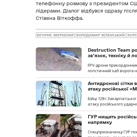
телефонну розмову з президентом С
лідерами. Діалог відбувся одразу піс
Стівена Віткоффа.
ВЕЧІРНЄ ЗВЕРНЕННЯ
ВОЛОДИМИР ЗЕЛЕНСЬКИЙ
КУРС
Destruction Team р
зв’язок, техніку й л
FPV-дрони прикордонників
логістичний хаб ворога 
Антидронові сітки в
атаку російської «М
Бійці 128-ї Закарпатсько
атаку російського ударн
ГУР нищать російськ
напрямку
Спецпризначенці ГУР пок