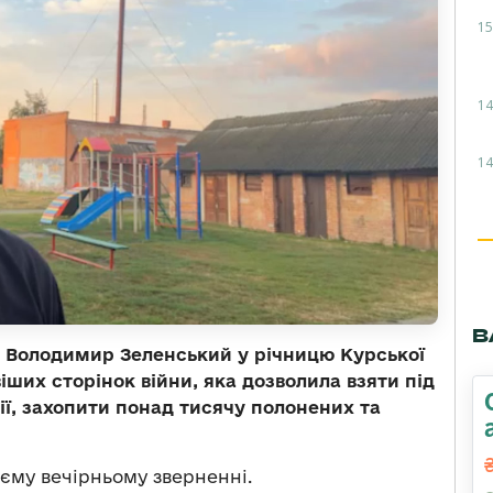
15
14
14
В
 Володимир Зеленський у річницю Курської
віших сторінок війни, яка дозволила взяти під
ії, захопити понад тисячу полонених та
єму вечірньому зверненні.