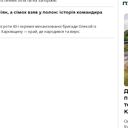
гістичних об’єктів на Запоріжжі.
П
ян, а сімох взяв у полон: історія командира
ї роти 43-ї окремої механізованої бригади Олексій із
 Харківщину — край, де народився та виріс.
Д
п
т
К
С
К