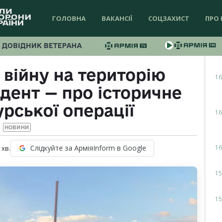
ГОЛОВНА
ВАКАНСІЇ
СОЦЗАХИСТ
ПРО 
ДОВІДНИК ВЕТЕРАНА
війну на територію
16
дент — про історичне
рської операції
16
НОВИНИ
16
Слідкуйте за АрміяInform в Google
хв.
15
15