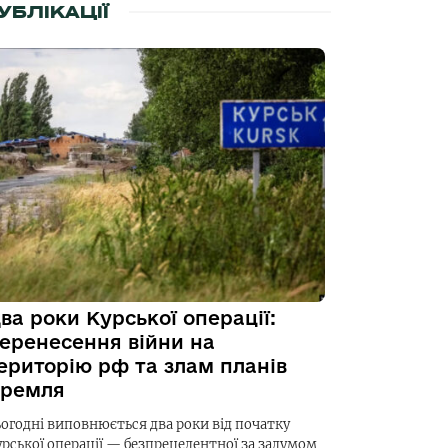
УБЛІКАЦІЇ
ва роки Курської операції:
еренесення війни на
ериторію рф та злам планів
ремля
ьогодні виповнюється два роки від початку
урської операції — безпрецедентної за задумом