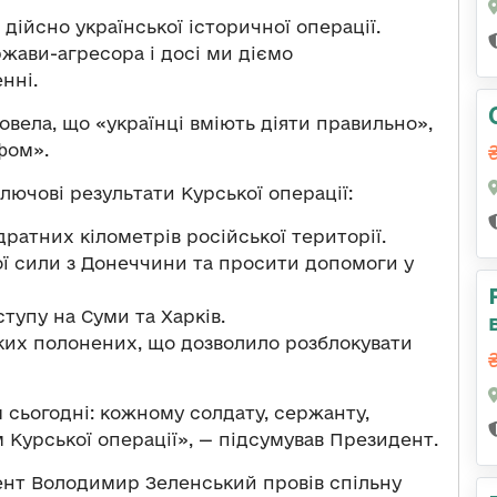
 дійсно української історичної операції.
жави-агресора і досі ми діємо
енні.
овела, що «українці вміють діяти правильно»,
фом».
ючові результати Курської операції:
дратних кілометрів російської території.
ої сили з Донеччини та просити допомоги у
тупу на Суми та Харків.
ких полонених, що дозволило розблокувати
 сьогодні: кожному солдату, сержанту,
 Курської операції», — підсумував Президент.
нт Володимир Зеленський провів спільну