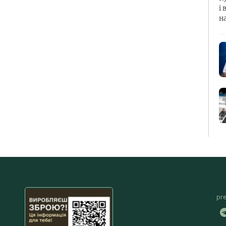
і 
н
pr