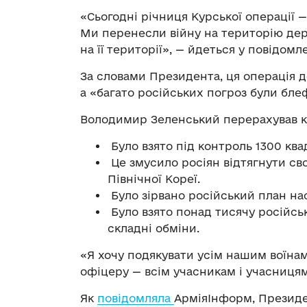
«Сьогодні річниця Курської операції —
Ми перенесли війну на територію дер
на її території», — йдеться у повідомл
За словами Президента, ця операція д
а «багато російських погроз були бле
Володимир Зеленський перерахував кл
Було взято під контроль 1300 ква
Це змусило росіян відтягнути св
Північної Кореї.
Було зірвано російський план нас
Було взято понад тисячу російсь
складні обміни.
«Я хочу подякувати усім нашим воїнам
офіцеру — всім учасникам і учасницям
Як
повідомляла
АрміяІнформ, Президе