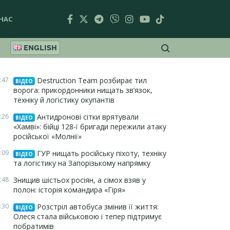
НАС
ENGLISH
:47
Destruction Team розбирає тил
ВІДЕО
ворога: прикордонники нищать зв’язок,
техніку й логістику окупантів
:26
Антидронові сітки врятували
ВІДЕО
«Хамві»: бійці 128-ї бригади пережили атаку
російської «Молнії»
:09
ГУР нищать російську піхоту, техніку
ВІДЕО
та логістику на Запорізькому напрямку
:48
Знищив шістьох росіян, а сімох взяв у
полон: історія командира «Гіря»
:30
Розстріл автобуса змінив її життя:
ВІДЕО
Олеся стала військовою і тепер підтримує
побратимів