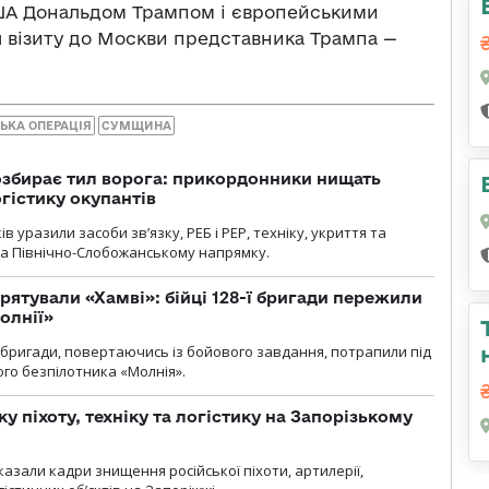
ША Дональдом Трампом і європейськими
ля візиту до Москви представника Трампа —
ЬКА ОПЕРАЦІЯ
СУМЩИНА
озбирає тил ворога: прикордонники нищать
огістику окупантів
 уразили засоби зв’язку, РЕБ і РЕР, техніку, укриття та
на Північно-Слобожанському напрямку.
рятували «Хамві»: бійці 128-ї бригади пережили
олнії»
ї бригади, повертаючись із бойового завдання, потрапили під
ого безпілотника «Молнія».
у піхоту, техніку та логістику на Запорізькому
азали кадри знищення російської піхоти, артилерії,