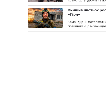
транспорту, дронів та ло
Знищив шістьох росі
«Гіря»
Командир 3-ї мотопіхотно
позивним «Гіря» захищає