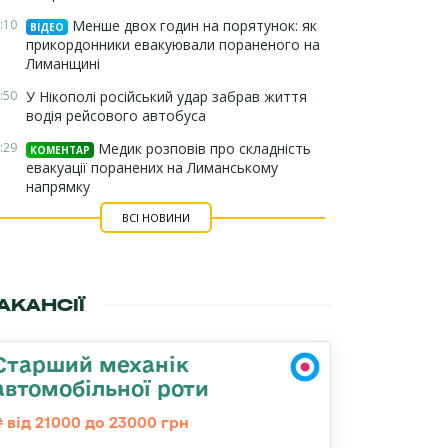
:10
Менше двох годин на порятунок: як
ВІДЕО
прикордонники евакуювали пораненого на
Лиманщині
:50
У Нікополі російський удар забрав життя
водія рейсового автобуса
:29
Медик розповів про складність
КОМЕНТАР
евакуації поранених на Лиманському
напрямку
ВСІ НОВИНИ
АКАНСІЇ
Старший механік
автомобільної роти
від 21000 до 23000 грн