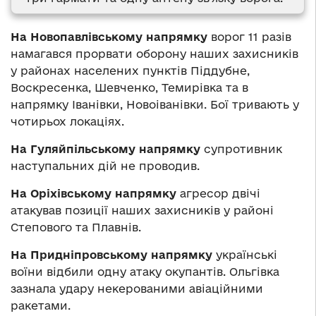
На Новопавлівському напрямку
ворог 11 разів
намагався прорвати оборону наших захисників
у районах населених пунктів Піддубне,
Воскресенка, Шевченко, Темирівка та в
напрямку Іванівки, Новоіванівки. Бої тривають у
чотирьох локаціях.
На Гуляйпільському напрямку
супротивник
наступальних дій не проводив.
На Оріхівському напрямку
агресор двічі
атакував позиції наших захисників у районі
Степового та Плавнів.
На Придніпровському напрямку
українські
воїни відбили одну атаку окупантів. Ольгівка
зазнала удару некерованими авіаційними
ракетами.