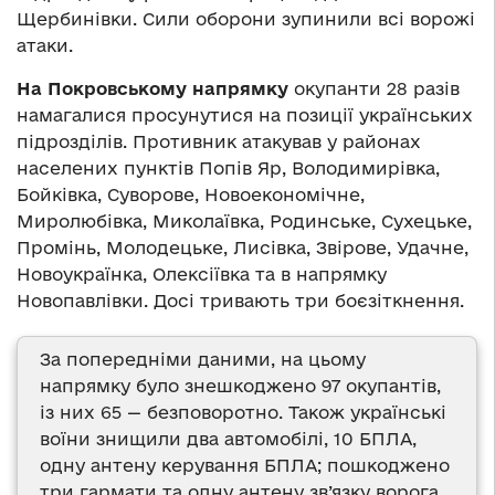
Щербинівки. Сили оборони зупинили всі ворожі
атаки.
На Покровському напрямку
окупанти 28 разів
намагалися просунутися на позиції українських
підрозділів. Противник атакував у районах
населених пунктів Попів Яр, Володимирівка,
Бойківка, Суворове, Новоекономічне,
Миролюбівка, Миколаївка, Родинське, Сухецьке,
Промінь, Молодецьке, Лисівка, Звірове, Удачне,
Новоукраїнка, Олексіївка та в напрямку
Новопавлівки. Досі тривають три боєзіткнення.
За попередніми даними, на цьому
напрямку було знешкоджено 97 окупантів,
із них 65 — безповоротно. Також українські
воїни знищили два автомобілі, 10 БПЛА,
одну антену керування БПЛА; пошкоджено
три гармати та одну антену зв’язку ворога.