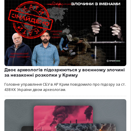
Двоє археологів підозрюються у воєнному злочині
за незаконні розкопки у Криму
Головне управління СБУ в АР Крим повідомило про підозру за ст.
438 КК України двом археологам.