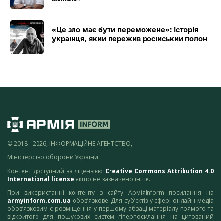
«Це зло має бути переможене»: історія
українця, який пережив російський полон
© 2018 - 2026, ІНФОРМАЦІЙНЕ АГЕНТСТВО,
Міністерство оборони України
Контент доступний за ліцензією
Creative Commons Attribution 4.0
International license
якщо не зазначено інше.
При використанні контенту з сайту АрміяInform посилання на
armyinform.com.ua
обов’язкове. Для суб’єктів у сфері онлайн-медіа
обов’язковим є розміщення у першому абзаці матеріалу прямого та
відкритого для пошукових систем гіперпосилання на цитований