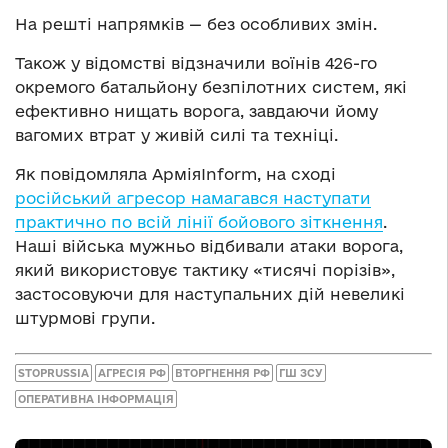
На решті напрямків — без особливих змін.
Також у відомстві відзначили воїнів 426-го
окремого батальйону безпілотних систем, які
ефективно нищать ворога, завдаючи йому
вагомих втрат у живій силі та техніці.
Як повідомляла АрміяInform, на сході
російський агресор намагався наступати
практично по всій лінії бойового зіткнення
.
Наші війська мужньо відбивали атаки ворога,
який використовує тактику «тисячі порізів»,
застосовуючи для наступальних дій невеликі
штурмові групи.
STOPRUSSIA
АГРЕСІЯ РФ
ВТОРГНЕННЯ РФ
ГШ ЗСУ
ОПЕРАТИВНА ІНФОРМАЦІЯ