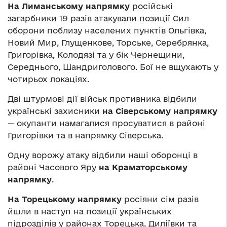
На Лиманському напрямку
російські
загарбники 19 разів атакували позиції Сил
оборони поблизу населених пунктів Ольгівка,
Новий Мир, Глущенкове, Торське, Серебрянка,
Григорівка, Колодязі та у бік Чернещини,
Середнього, Шандриголового. Бої не вщухають у
чотирьох локаціях.
Дві штурмові дії військ противника відбили
українські захисники
на Сіверському напрямку
— окупанти намагалися просуватися в районі
Григорівки та в напрямку Сіверська.
Одну ворожу атаку відбили наші оборонці в
районі Часового Яру
на Краматорському
напрямку
.
На Торецькому напрямку
росіяни сім разів
йшли в наступ на позиції українських
підрозділів у районах Торецька, Диліївки та