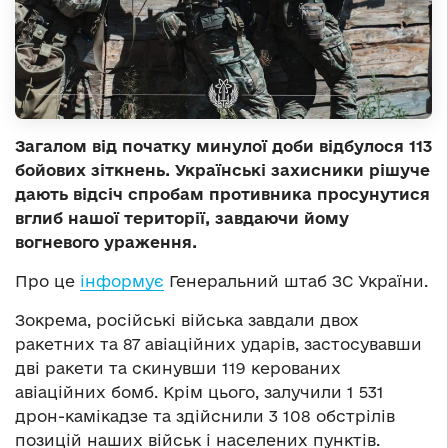
Загалом від початку минулої доби відбулося 113
бойових зіткнень. Українські захисники рішуче
дають відсіч спробам противника просунутися
вглиб нашої території, завдаючи йому
вогневого ураження.
Про це
інформує
Генеральний штаб ЗС України.
Зокрема, російські війська завдали двох
ракетних та 87 авіаційних ударів, застосувавши
дві ракети та скинувши 119 керованих
авіаційних бомб. Крім цього, залучили 1 531
дрон-камікадзе та здійснили 3 108 обстрілів
позицій наших військ і населених пунктів.