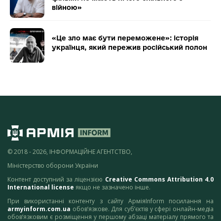
війною»
«Це зло має бути переможене»: історія
українця, який пережив російський полон
© 2018 - 2026, ІНФОРМАЦІЙНЕ АГЕНТСТВО,
Міністерство оборони України
Контент доступний за ліцензією
Creative Commons Attribution 4.0
International license
якщо не зазначено інше.
При використанні контенту з сайту АрміяInform посилання на
armyinform.com.ua
обов’язкове. Для суб’єктів у сфері онлайн-медіа
обов’язковим є розміщення у першому абзаці матеріалу прямого та