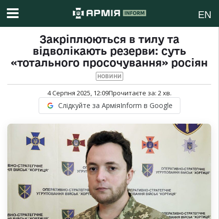
EN
Закріплюються в тилу та
відволікають резерви: суть
«тотального просочування» росіян
НОВИНИ
4 Серпня 2025, 12:09
Прочитаєте за:
2
хв.
Слідкуйте за АрміяInform в Google