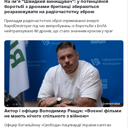
На ім’я “Швидкий винищувач”: у потенційній
боротьбі з дронами британці збираються
розраховувати на радіочастотну зброю
Приладдя радіочастотної зброї спрямованої енергії
RapidDestroyer під час випробувань із боротьби з БпЛА
нейтралізувало 80 дронів, що стало значним кроком у праг
Актор і офіцер Володимир Ращук: «Воєнні фільми
не мають нічого спільного з війною»
Офіцер батальйону «Свобода» Нацгвардії України капітан