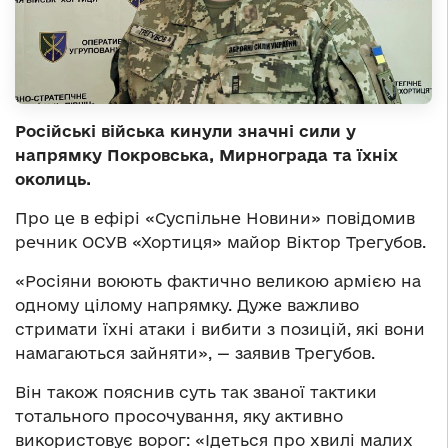
Російські війська кинули значні сили у
напрямку Покровська, Мирнограда та їхніх
околиць.
Про це в ефірі «Суспільне Новини» повідомив
речник ОСУВ «Хортиця» майор Віктор Трегубов.
«Росіяни воюють фактично великою армією на
одному цілому напрямку. Дуже важливо
стримати їхні атаки і вибити з позицій, які вони
намагаються зайняти», — заявив Трегубов.
Він також пояснив суть так званої тактики
тотального просочування, яку активно
використовує ворог: «Ідеться про хвилі малих