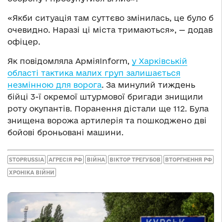
«Якби ситуація там суттєво змінилась, це було б
очевидно. Наразі ці міста тримаються», — додав
офіцер.
Як повідомляла АрміяInform,
у Харківській
області тактика малих груп залишається
незмінною для ворога
. За минулий тиждень
бійці 3-ї окремої штурмової бригади знищили
роту окупантів. Поранення дістали ще 112. Була
знищена ворожа артилерія та пошкоджено дві
бойові броньовані машини.
STOPRUSSIA
АГРЕСІЯ РФ
ВІЙНА
ВІКТОР ТРЕГУБОВ
ВТОРГНЕННЯ РФ
ХРОНІКА ВІЙНИ