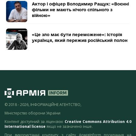
Актор і офіцер Володимир Ращук: «Воєнні
фільми не мають нічого спільного з
війною»
«Це зло має бути переможене»: історія
українця, який пережив російський полон
© 2018 - 2026, ІНФОРМАЦІЙНЕ АГЕНТСТВО,
Міністерство оборони України
Контент доступний за ліцензією
Creative Commons Attribution 4.0
International license
якщо не зазначено інше.
При використанні контенту з сайту АрміяInform посилання на