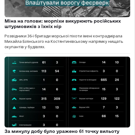
Міна на голови: морпіхи викурюють російських
штурмовиків з їхніх нір
Розвідники 36-ї бригади морської піхоти імені контрадмірала
Михайла Білінського на Костянтинівському напрямку нищать
окупантів у будівлях.
За минулу добу було уражено 61 точку вильоту