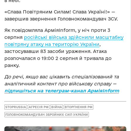
в небі.
«Слава Повітряним Силам! Слава Україні!» —
завершив звернення Головнокомандувач ЗСУ.
Як повідомляла АрміяInform, у ніч проти 3
серпня
російські війська здійснили масштабну
повітряну атаку на територію України
,
застосувавши 83 засоби ураження. Атака
розпочалася о 19:00 2 серпня й тривала до
ранку.
До речі, якщо вас цікавить спеціалізований та
аналітичний контент про військову справу —
підпишіться на телеграм-канал АрміяInform
STOPRUSSIA
АГРЕСІЯ РФ
ВІЙНА
ВТОРГНЕННЯ РФ
ГОЛОВНОКОМАНДУВАЧ ЗБРОЙНИХ СИЛ УКРАЇНИ