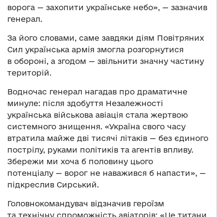
ворога — захопити українське небо», — зазначив
генерал.
За його словами, саме завдяки діям Повітряних
Сил українська армія змогла розгорнутися
в обороні, а згодом — звільнити значну частину
територій.
Водночас генерал нагадав про драматичне
минуле: після здобуття Незалежності
українська військова авіація стала жертвою
системного знищення. «Україна свого часу
втратила майже дві тисячі літаків — без єдиного
пострілу, руками політиків та агентів впливу.
Збережи ми хоча б половину цього
потенціалу — ворог не наважився б напасти», —
підкреслив Сирський.
Головнокомандувач відзначив героїзм
та технічну спроможність авіаторів: «Це титани