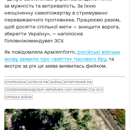
за мужність та витривалість. За їхню
неоціненну самопожертву в стримуванні
переважаючого противника. Працюємо разом,
щоб досягти спільної мети — знищити ворога,
зберегти Україну», — наголосив
Головнокомандувач ЗСУ.
Як повідомляла АрміяInform,
російські війська
знову заявили про «взяття» Часового Яру
, та
вкотре за рік ця заява виявилась фейком.
STOPRUSSIA
АГРЕСІЯ РФ
ВІЙНА
ВТОРГНЕННЯ РФ
ГОЛОВНОКОМАНДУВАЧ ЗБРОЙНИХ СИЛ УКРАЇНИ
ГШ ЗСУ
ХРОНІКА ВІЙНИ