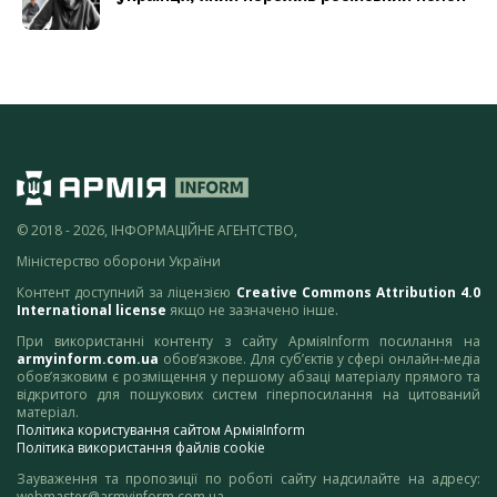
© 2018 - 2026, ІНФОРМАЦІЙНЕ АГЕНТСТВО,
Міністерство оборони України
Контент доступний за ліцензією
Creative Commons Attribution 4.0
International license
якщо не зазначено інше.
При використанні контенту з сайту АрміяInform посилання на
armyinform.com.ua
обов’язкове. Для суб’єктів у сфері онлайн-медіа
обов’язковим є розміщення у першому абзаці матеріалу прямого та
відкритого для пошукових систем гіперпосилання на цитований
матеріал.
Політика користування сайтом АрміяInform
Політика використання файлів cookie
Зауваження та пропозиції по роботі сайту надсилайте на адресу:
webmaster@armyinform.com.ua