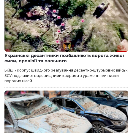
Українські десантники позбавляють ворога живої
сили, провізії та пального
Бійці 7 корпус швидкого реагування десантно-штурмових військ
ЗСУ поділилися видовищними кадрами з ураженнями низки
ворожих цілей.