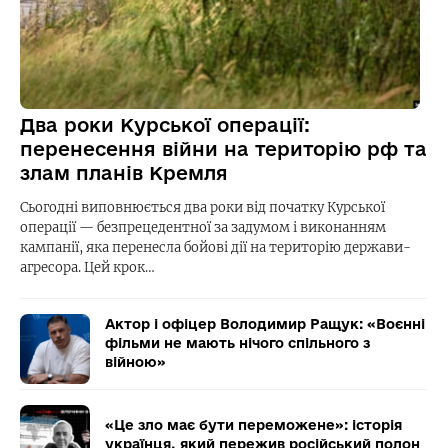
Два роки Курської операції:
перенесення війни на територію рф та
злам планів Кремля
Сьогодні виповнюється два роки від початку Курської
операції — безпрецедентної за задумом і виконанням
кампанії, яка перенесла бойові дії на територію держави-
агресора. Цей крок…
Актор і офіцер Володимир Ращук: «Воєнні
фільми не мають нічого спільного з
війною»
«Це зло має бути переможене»: історія
українця, який пережив російський полон