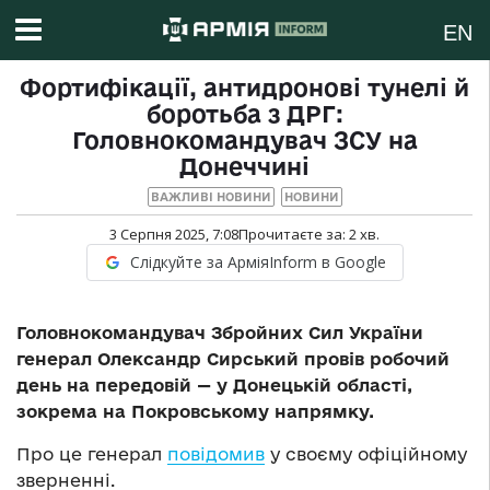
EN
Фортифікації, антидронові тунелі й
боротьба з ДРГ:
Головнокомандувач ЗСУ на
Донеччині
ВАЖЛИВІ НОВИНИ
НОВИНИ
3 Серпня 2025, 7:08
Прочитаєте за:
2
хв.
Слідкуйте за АрміяInform в Google
Головнокомандувач Збройних Сил України
генерал Олександр Сирський провів робочий
день на передовій — у Донецькій області,
зокрема на Покровському напрямку.
Про це генерал
повідомив
у своєму офіційному
зверненні.