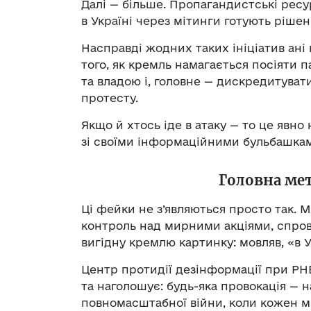
Далі — більше. Пропагандистські ресу
в Україні через мітинги готують рішенн
Насправді жодних таких ініціатив ані 
того, як кремль намагається посіяти п
та владою і, головне — дискредитува
протесту.
Якщо й хтось іде в атаку — то це явно
зі своїми інформаційними бульбашка
Головна мет
Ці фейки не з’являються просто так. 
контроль над мирними акціями, спрово
вигідну кремлю картинку: мовляв, «в Ук
Центр протидії дезінформації при РНБ
та наголошує: будь-яка провокація — н
повномасштабної війни, коли кожен мі