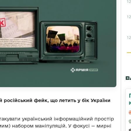
12
12
12
В
й російський фейк, що летить у бік України
такувати український інформаційний простір
мим) набором маніпуляцій. У фокусі — мирні