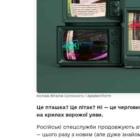
Колаж Віталія Солоного / АрміяInform
Це пташка? Це літак? Ні — це чергови
на крилах ворожої уяви.
Російські спецслужби продовжують а
— цього разу з новим (але дуже знайо