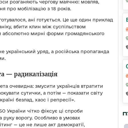
рси розганяють чергову маячню: мовляв,
я про мобілізацію з 18 років.
готувалося, ані готується. Це ще один приклад
аніку, вбити клин між суспільством
ти абсолютно мирні форми громадянського
 не український уряд, а російська пропаганда
ми.
а — радикалізація
Мета очевидна: змусити українців втратити
кувати сутички, а потім — показати світу
раїні безлад, хаос і репресії».
О України чітко фіксує ці спроби
П
а руку ворогу. Особливо в умовах
тинг — це не лише акт демократії,