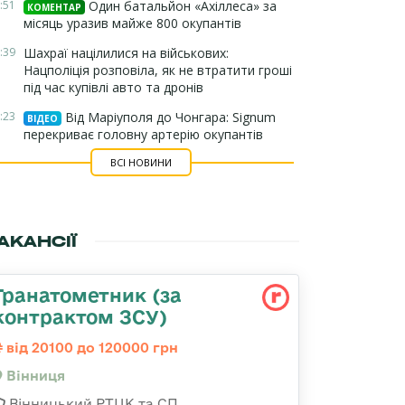
:51
Один батальйон «Ахіллеса» за
КОМЕНТАР
місяць уразив майже 800 окупантів
:39
Шахраї націлилися на військових:
Нацполіція розповіла, як не втратити гроші
під час купівлі авто та дронів
:23
Від Маріуполя до Чонгара: Signum
ВІДЕО
перекриває головну артерію окупантів
ВСІ НОВИНИ
АКАНСІЇ
Гранатометник (за
контрактом ЗСУ)
від 20100 до 120000 грн
Вінниця
Вінницький РТЦК та СП