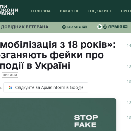
ГОЛОВНА
ВАКАНСІЇ
СОЦЗАХИСТ
ПРО 
ДОВІДНИК ВЕТЕРАНА
мобілізація з 18 років»:
14
озганяють фейки про
події в Україні
13
НОВИНИ
13
Слідкуйте за АрміяInform в Google
в.
13
13