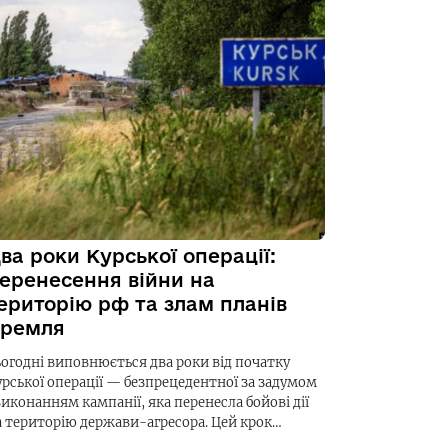
ва роки Курської операції:
еренесення війни на
ериторію рф та злам планів
ремля
ьогодні виповнюється два роки від початку
урської операції — безпрецедентної за задумом
виконанням кампанії, яка перенесла бойові дії
а територію держави-агресора. Цей крок…