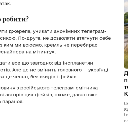
атак.
 робити?
яти джерела, уникати анонімних телеграм-
сикою. По-друге, не дозволяти втягнути себе
и, з ким ми воюємо. кремль не перебирає
«снайпера на мітингу».
ати все що завгодно: від інопланетян
стів. Але це не змінить головного — українці
Д
за це чесно, без вкидів і фейків.
п
т
новину з російського телеграм-смітника —
К
ві авторів цих фейків, схоже, давно вже
 параноя.
С
К
і 
н