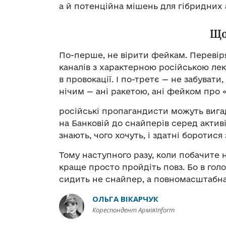
а й потенційна мішень для гібридних 
Що
По-перше, не вірити фейкам. Перевір
каналів з характерною російською лек
в провокації. І по-третє — не забуват
нічим — ані ракетою, ані фейком про 
російські пропагандисти можуть вигад
на Банковій до снайперів серед активі
знають, чого хочуть, і здатні боротися 
Тому наступного разу, коли побачите 
краще просто пройдіть повз. Бо в голо
сидить не снайпер, а повномасштабна
ОЛЬГА ВІКАРЧУК
Кореспондент АрміяInform