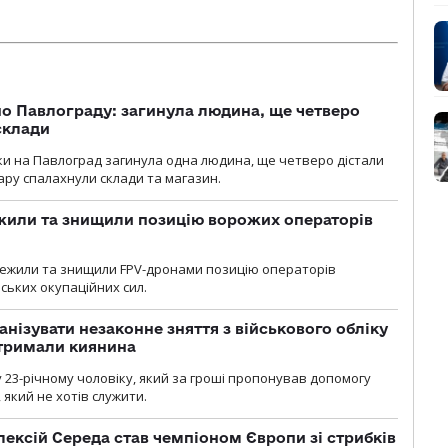
о Павлограду: загинула людина, ще четверо
склади
аки на Павлоград загинула одна людина, ще четверо дістали
ару спалахнули склади та магазин.
жили та знищили позицію ворожих операторів
стежили та знищили FPV-дронами позицію операторів
ських окупаційних сил.
анізувати незаконне зняття з військового обліку
атримали киянина
 23-річному чоловіку, який за гроші пропонував допомогу
який не хотів служити.
ексій Середа став чемпіоном Європи зі стрибків