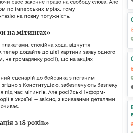
вуючи своє законне право на свободу слова. Але
ом по імперських мріях, тому
тазію на повну потужність.
и на мітингах»
 плакатами, спокійна хода, відчуття
А тепер додайте до цієї картини заяву одного
, на громадянку росії), що на акціях
нний сценарій до бойовика з поганим
 згідно з Конституцією, забезпечують безпеку
 під час мітингів. Але російські інформ-
дії в Україні — звісно, з кривавими деталями
почиває.
ація з 18 років»