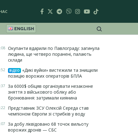
НАС
ENGLISH
:08
Окупанти вдарили по Павлограду: загинула
людина, ще четверо поранені, палають
склади
:52
«Дикі вуйки» вистежили та знищили
ВІДЕО
позицію ворожих операторів БПЛА
:37
За 6000$ обіцяв організувати незаконне
зняття з військового обліку або
бронювання: затримали киянина
:22
Представник ЗСУ Олексій Середа став
чемпіоном Європи зі стрибків у воду
:07
За добу ліквідовано 68 точок вильоту
ворожих дронів — СБС