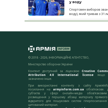
у воду
Спортсмен виборов званн
воду), який тривав з 31 
© 2018 - 2026, ІНФОРМАЦІЙНЕ АГЕНТСТВО,
Міністерство оборони України
Контент доступний за ліцензією
Creative Comm
Attribution 4.0 International license
якщо 
зазначено інше.
При використанні контенту з сайту АрміяInf
посилання на
armyinform.com.ua
обов’язкове. 
суб’єктів у сфері онлайн-медіа обов’язкови
розміщення у першому абзаці матеріалу прямого
відкритого для пошукових систем гіперпосилання
цитований матеріал.