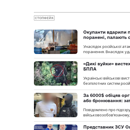
СТОПФЕЙК
Окупанти вдарили п
поранені, палають 
Унаслідок російської ат
поранення. Внаслідок уд
«Дикі вуйки» висте
БПЛА
Українські військові ви
безпілотних систем росій
За 6000$ обіцяв орг
або бронювання: з
Повідомлено про підозру
військовозобов’язаному, 
Представник ЗСУ Ол