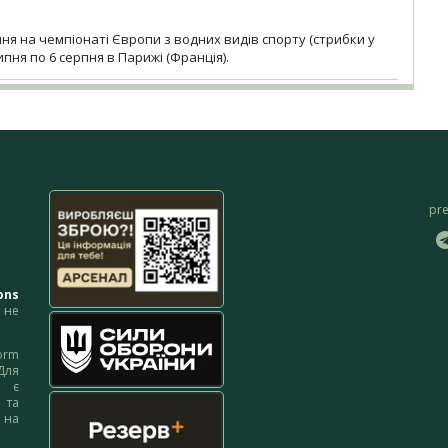
я на чемпіонаті Європи з водних видів спорту (стрибки у
липня по 6 серпня в Парижі (Франція).
pr
ons
не
orm
Для
м є
 та
 на