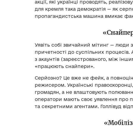
акції, які українці проводять, реалізо
для кремля така демократія — як серп
пропагандистська машина вмикає фан
«Снайпер
Уявіть собі звичайний мітинг — люди з
причетності до суспільних процесів. 
з акаунтів (зареєстрованого, між іншим
«працюють снайпери».
Серйозно? Це вже не фейк, а повноці
режисером. Українські правоохоронці,
громадян, а не влаштовують полювання
оператори мають своє уявлення про по
та секретними агентами. Голлівуд від
«Мобіліз