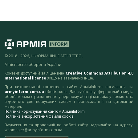
© 2018 - 2026, ІНФОРМАЦІЙНЕ АГЕНТСТВО,
Міністерство оборони України
Контент доступний за ліцензією
Creative Commons Attribution 4.0
International license
якщо не зазначено інше.
При використанні контенту з сайту АрміяInform посилання на
armyinform.com.ua
обов’язкове. Для суб’єктів у сфері онлайн-медіа
обов’язковим є розміщення у першому абзаці матеріалу прямого та
відкритого для пошукових систем гіперпосилання на цитований
матеріал.
Політика користування сайтом АрміяInform
Політика використання файлів cookie
Зауваження та пропозиції по роботі сайту надсилайте на адресу:
webmaster@armyinform.com.ua