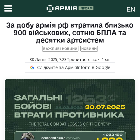
EN
За добу армія рф втратила близько
900 військових, сотню БПЛА та
десятки артсистем
ВАЖЛИВІ НОВИНИ
НОВИНИ
30 Липня 2025, 7:23
Прочитаєте за:
< 1
хв.
Слідкуйте за АрміяInform в Google