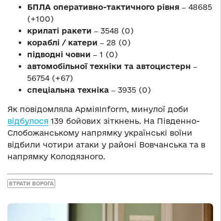
БПЛА оперативно-тактичного рівня ‒
48685
(+100)
крилаті ракети ‒
3548 (0)
кораблі / катери ‒
28 (0)
підводні човни ‒
1 (0)
автомобільної техніки та автоцистерн ‒
56754 (+67)
спеціальна техніка ‒
3935 (0)
Як повідомляла АрміяInform, минулої доби
відбулося
139 бойових зіткнень. На Південно-
Слобожанському напрямку українські воїни
відбили чотири атаки у районі Вовчанська та в
напрямку Колодязного.
ВТРАТИ ВОРОГА