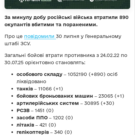
За минулу добу російські війська втратили 890
окупантів вбитими та пораненими.
Про це
повідомили
30 липня у Генеральному
штабі ЗСУ.
Загальні бойові втрати противника з 24.02.22 по
30.07.25 орієнтовно становлять:
особового складу ‒
1052190 (+890) осіб
ліквідовано
танків ‒
11066 (+1)
бойових броньованих машин ‒
23065 (+1)
артилерійських систем ‒
30895 (+30)
РСЗВ ‒
1451 (0)
засоби ППО ‒
1202 (0)
літаків ‒
421 (0)
гелікоптерів ‒
340 (0)