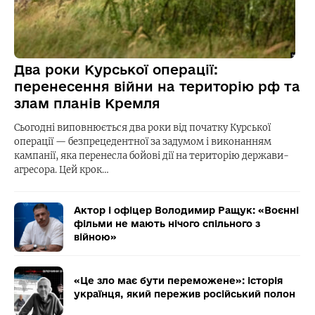
Два роки Курської операції:
перенесення війни на територію рф та
злам планів Кремля
Сьогодні виповнюється два роки від початку Курської
операції — безпрецедентної за задумом і виконанням
кампанії, яка перенесла бойові дії на територію держави-
агресора. Цей крок…
Актор і офіцер Володимир Ращук: «Воєнні
фільми не мають нічого спільного з
війною»
«Це зло має бути переможене»: історія
українця, який пережив російський полон