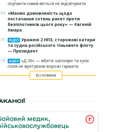
окупанти намагаються не відсвічувати
:54
«Маємо домовленість щодо
постачання сотень ракет проти
безпілотників цього року» — Євгеній
Хмара
:37
Уражені 2 НПЗ, сторожові катери
ВІДЕО
та судна російського тіньового флоту
— Президент
:18
«Д-30» — вбита: капоніри та купи
ВІДЕО
гілля не врятували ворожі гармати
ВСІ НОВИНИ
АКАНСІЇ
Бойовий медик,
військовослужбовець