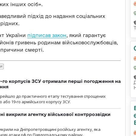
яких інших осіб».
аведливий підхід до надання соціальних
 рідних.
нт України
підписав закон
, який гарантує
ьйонів гривень родинам військовослужбовців,
д причини смерті.
НИ
19-го корпусів ЗСУ отримали перші погодження на
ення
ерейшло до практичного етапу тестування спрощених
 або 19-го армійського корпусу ЗСУ.
і викрили агентку військової контррозвідки
крили на Дніпропетровщині російську агентку, яка
нові атаки рф по Павлоградському району.