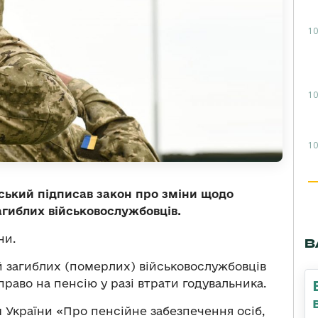
10
10
10
ький підписав закон про зміни щодо
гиблих військовослужбовців.
ни.
В
й загиблих (померлих) військовослужбовців
раво на пенсію у разі втрати годувальника.
 України «Про пенсійне забезпечення осіб,