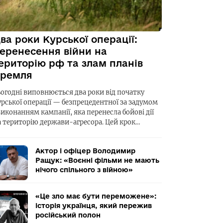
ва роки Курської операції:
еренесення війни на
ериторію рф та злам планів
ремля
ьогодні виповнюється два роки від початку
урської операції — безпрецедентної за задумом
виконанням кампанії, яка перенесла бойові дії
а територію держави-агресора. Цей крок…
Актор і офіцер Володимир
Ращук: «Воєнні фільми не мають
нічого спільного з війною»
«Це зло має бути переможене»:
історія українця, який пережив
російський полон