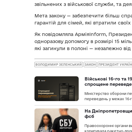
звільнених з військової служби, та де
Мета закону — забезпечити більш спр
гарантій для сімей, які втратили своїх
Як повідомляла АрміяInform, Президе
одноразову допомогу в розмірі 15 міл
які загинули в полоні — незалежно ві
ВОЛОДИМИР ЗЕЛЕНСЬКИЙ
ЗАКОН
ПРЕЗИДЕНТ УКРАЇ
Військові 16-го та 
спрощене перевед
Міністерство оборони п
переведень у межах 16-го
На Дніпропетровщин
фсб
Правоохоронні органи ви
коригувала ракетно-дро