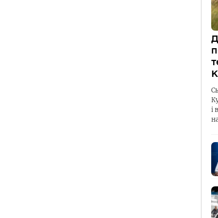
Д
п
т
К
С
К
і 
н