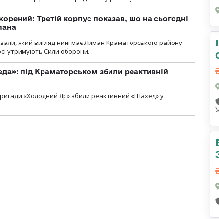
корений: Третій корпус показав, шо на сьогодні
мана
казали, який вигляд нині має Лиман Краматорського району
досі утримують Сили оборони.
еда»: під Краматорськом збили реактивній
ї бригади «Холодний Яр» збили реактивний «Шахед» у