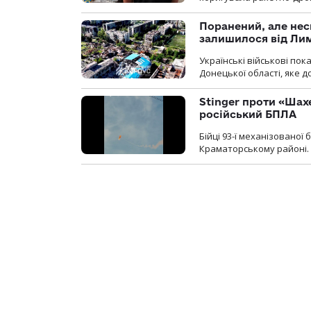
Поранений, але нес
залишилося від Ли
Українські військові по
Донецької області, яке 
Stinger проти «Шах
російський БПЛА
Бійці 93-ї механізовано
Краматорському районі.