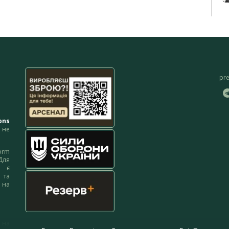
pr
ons
не
orm
Для
м є
 та
 на
 на