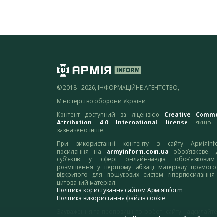
© 2018 - 2026, ІНФОРМАЦІЙНЕ АГЕНТСТВО,
Міністерство оборони України
Контент доступний за ліцензією
Creative Comm
Attribution 4.0 International license
якщо 
зазначено інше.
При використанні контенту з сайту АрміяInf
посилання на
armyinform.com.ua
обов’язкове. 
суб’єктів у сфері онлайн-медіа обов’язкови
розміщення у першому абзаці матеріалу прямого
відкритого для пошукових систем гіперпосилання
цитований матеріал.
Політика користування сайтом АрміяInform
Політика використання файлів cookie
Зауваження та пропозиції по роботі сайту надсилайте