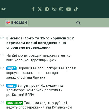
НАС
ENGLISH
:06
Військові 16-го та 19-го корпусів ЗСУ
отримали перші погодження на
спрощене переведення
:51
На Дніпропетровщині викрили агентку
військової контррозвідки фсб
:37
Поранений, але нескорений: Третій
ВІДЕО
корпус показав, шо на сьогодні
залишилося від Лимана
:24
Stinger проти «Шахеда»: під
ВІДЕО
Краматорськом збили реактивній
російський БПЛА
:08
Тижнями сидять у руїнах і
КОМЕНТАР
ведуть спостереження: під Куп’янськом