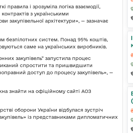
кі правила і зрозуміла логіка взаємодії,
контрактів з українськими
и закупівельної архітектури», — зазначає
м безпілотних систем. Понад 95% коштів,
овуються саме на українських виробників.
ронних закупівель“ запустила процес
кликаний спростити та пришвидшити
ноправний доступ до процесу закупівель», —
на знайти на офіційному сайті АОЗ
рстві оборони України відбулася зустріч
закупівель» із представниками дипломатичних