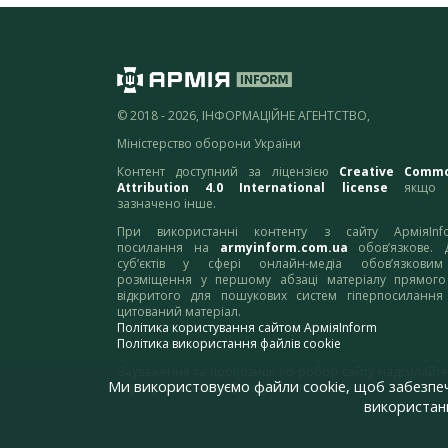
© 2018 - 2026, ІНФОРМАЦІЙНЕ АГЕНТСТВО,
Міністерство оборони України
Контент доступний за ліцензією
Creative Comm
Attribution 4.0 International license
якщо 
зазначено інше.
При використанні контенту з сайту АрміяInf
посилання на
armyinform.com.ua
обов’язкове. 
суб’єктів у сфері онлайн-медіа обов’язкови
розміщення у першому абзаці матеріалу прямого
відкритого для пошукових систем гіперпосилання
цитований матеріал.
Політика користування сайтом АрміяInform
Політика використання файлів cookie
Зауваження та пропозиції по роботі сайту надсилайте
Ми використовуємо файли cookie, щоб забезпе
адресу:
webmaster@armyinform.com.ua
використанн