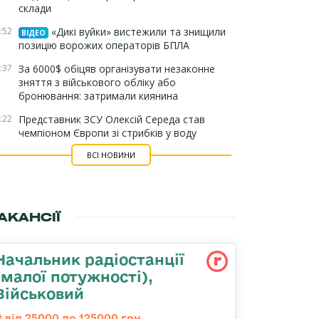
склади
:52
«Дикі вуйки» вистежили та знищили
ВІДЕО
позицію ворожих операторів БПЛА
:37
За 6000$ обіцяв організувати незаконне
зняття з військового обліку або
бронювання: затримали киянина
:22
Представник ЗСУ Олексій Середа став
чемпіоном Європи зі стрибків у воду
ВСІ НОВИНИ
АКАНСІЇ
Начальник радіостанції
(малої потужності),
Військовий
від 25000 до 125000 грн