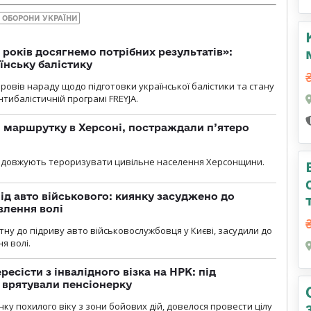
 ОБОРОНИ УКРАЇНИ
 років досягнемо потрібних результатів»:
їнську балістику
овів нараду щодо підготовки української балістики та стану
тибалістичній програмі FREYJA.
 маршрутку в Херсоні, постраждали п’ятеро
родовжують тероризувати цивільне населення Херсонщини.
ід авто військового: киянку засуджено до
влення волі
тну до підриву авто військовослужбовця у Києві, засудили до
я волі.
есісти з інвалідного візка на НРК: під
 врятували пенсіонерку
нку похилого віку з зони бойових дій, довелося провести цілу