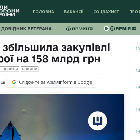
ГОЛОВНА
ВАКАНСІЇ
СОЦЗАХИСТ
ПРО 
ДОВІДНИК ВЕТЕРАНА
збільшила закупівлі
15
рої на 158 млрд грн
І НОВИНИ
НОВИНИ
14
Слідкуйте за АрміяInform в Google
хв.
14
14
14