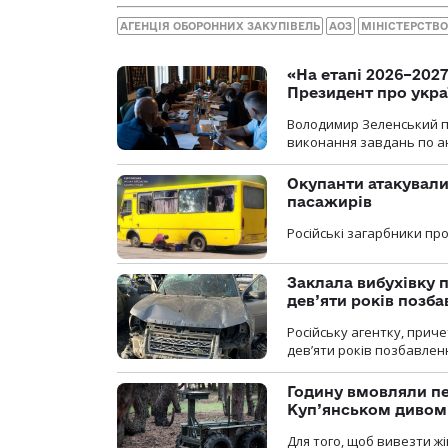
АГЕНЦІЯ ОБОРОННИХ ЗАКУПІВЕЛЬ
АОЗ
МІНІСТЕРСТВО
«На етапі 2026–2027
Президент про укра
Володимир Зеленський пр
виконання завдань по ан
Окупанти атакували
пасажирів
Російські загарбники п
Заклала вибухівку п
дев’яти років позба
Російську агентку, приче
дев’яти років позбавленн
Годину вмовляли пер
Куп’янськом дивом
Для того, щоб вивезти жі