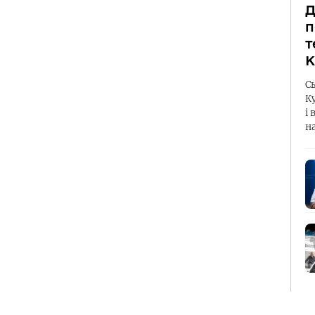
Д
п
т
К
С
К
і 
н