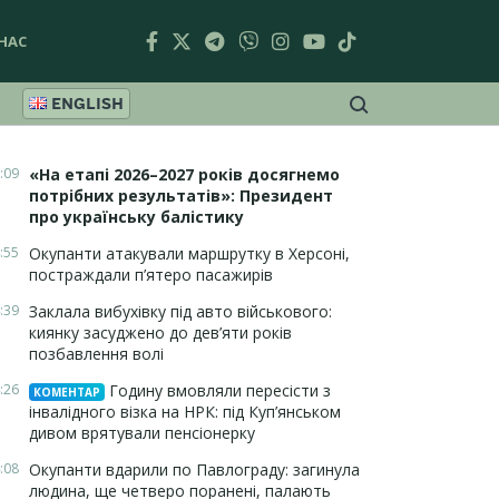
НАС
ENGLISH
:09
«На етапі 2026–2027 років досягнемо
потрібних результатів»: Президент
про українську балістику
:55
Окупанти атакували маршрутку в Херсоні,
постраждали п’ятеро пасажирів
:39
Заклала вибухівку під авто військового:
киянку засуджено до дев’яти років
позбавлення волі
:26
Годину вмовляли пересісти з
КОМЕНТАР
інвалідного візка на НРК: під Куп’янськом
дивом врятували пенсіонерку
:08
Окупанти вдарили по Павлограду: загинула
людина, ще четверо поранені, палають