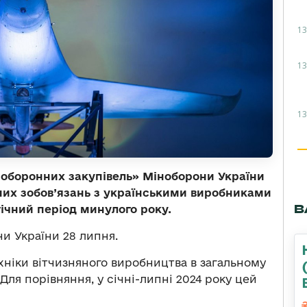
13
13
13
я оборонних закупівель» Міноборони України
них зобов’язань з українськими виробниками
В
гічний період минулого року.
и України 28 липня.
хніки вітчизняного виробництва в загальному
 Для порівняння, у січні-липні 2024 року цей