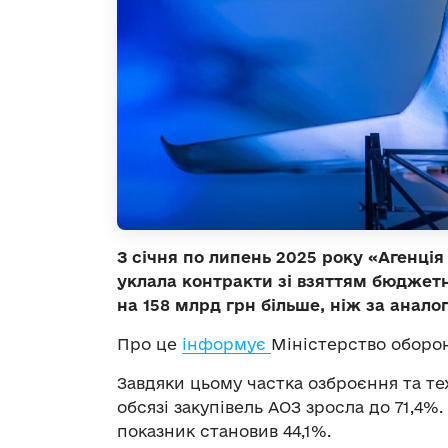
З січня по липень 2025 року «Агенці
уклала контракти зі взяттям бюджет
на 158 млрд грн більше, ніж за анало
Про це
інформує
Міністерство оборон
Завдяки цьому частка озброєння та те
обсязі закупівель АОЗ зросла до 71,4%.
показник становив 44,1%.