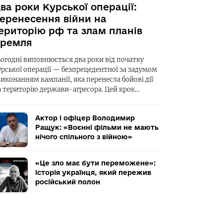
ва роки Курської операції:
еренесення війни на
ериторію рф та злам планів
ремля
ьогодні виповнюється два роки від початку
урської операції — безпрецедентної за задумом
виконанням кампанії, яка перенесла бойові дії
а територію держави-агресора. Цей крок…
Актор і офіцер Володимир
Ращук: «Воєнні фільми не мають
нічого спільного з війною»
«Це зло має бути переможене»:
історія українця, який пережив
російський полон