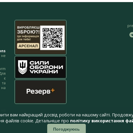
pr
ons
не
orm
Для
м є
 та
 на
 на
чити вам найкращий досвід роботи на нашому сайті. Продовжу
я файлів cookie. Детальніше про
політику використання фай
Погоджуюсь