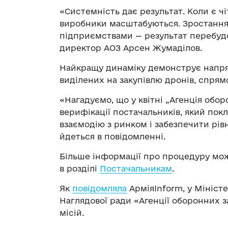
«Системність дає результат. Коли є чіт
виробники масштабуються. Зростання 
підприємствами — результат перебудов
директор АОЗ Арсен Жумаділов.
Найкращу динаміку демонструє напря
виділених на закупівлю дронів, спрям
«Нагадуємо, що у квітні „Агенція обо
верифікації постачальників, який по
взаємодію з ринком і забезпечити рів
йдеться в повідомленні.
Більше інформації про процедуру мож
в розділі
Постачальникам
.
Як
повідомляла
АрміяInform, у Міністе
Наглядової ради «Агенції оборонних 
місій.