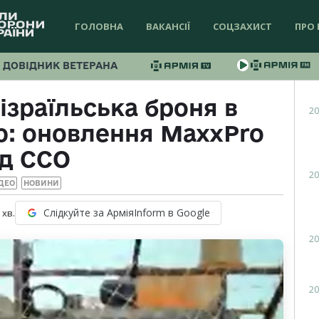
ГОЛОВНА
ВАКАНСІЇ
СОЦЗАХИСТ
ПРО 
ДОВІДНИК ВЕТЕРАНА
зраїльська броня в
20
ю: оновлення MaxxPro
ід ССО
20
ДЕО
НОВИНИ
Слідкуйте за АрміяInform в Google
хв.
20
20