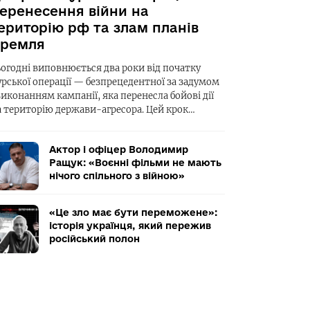
еренесення війни на
ериторію рф та злам планів
ремля
ьогодні виповнюється два роки від початку
урської операції — безпрецедентної за задумом
виконанням кампанії, яка перенесла бойові дії
а територію держави-агресора. Цей крок…
Актор і офіцер Володимир
Ращук: «Воєнні фільми не мають
нічого спільного з війною»
«Це зло має бути переможене»:
історія українця, який пережив
російський полон