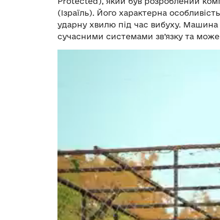
Protected), який був розроблений компа
(Ізраїль). Його характерна особливіс
ударну хвилю під час вибуху. Машин
сучасними системами зв’язку та може 