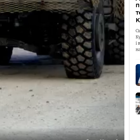
п
т
К
С
К
і 
н