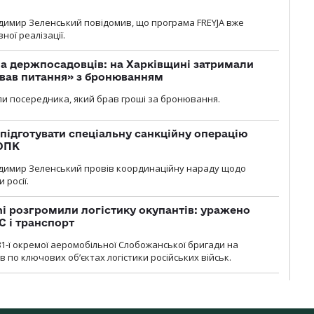
димир Зеленський повідомив, що програма FREYJA вже
ної реалізації.
а держпосадовців: на Харківщині затримали
ував питання» з бронюванням
и посередника, який брав гроші за бронювання.
підготувати спеціальну санкційну операцію
 ОПК
димир Зеленський провів координаційну нараду щодо
 росії.
i розгромили логістику окупантів: уражено
С і транспорт
1-ї окремої аеромобільної Слобожанської бригади на
 по ключових об’єктах логістики російських військ.