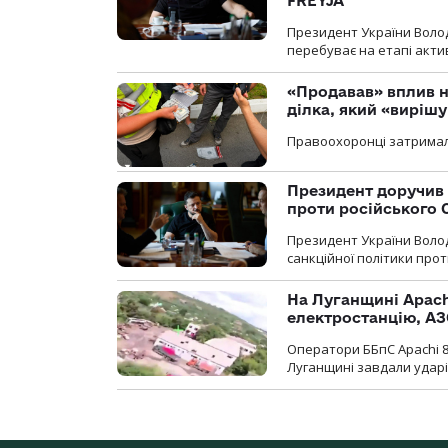
FREYJA
Президент України Воло
перебуває на етапі актив
«Продавав» вплив н
ділка, який «виріш
Правоохоронці затримал
Президент доручив 
проти російського
Президент України Воло
санкційної політики проти
На Луганщині Apach
електростанцію, АЗ
Оператори ББпС Apachi 8
Луганщині завдали ударів