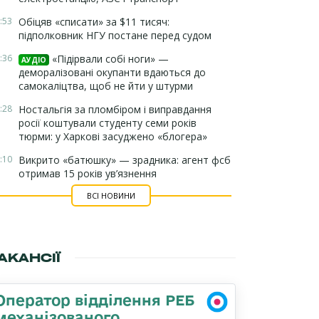
:53
Обіцяв «списати» за $11 тисяч:
підполковник НГУ постане перед судом
:36
«Підірвали собі ноги» —
АУДІО
деморалізовані окупанти вдаються до
самокаліцтва, щоб не йти у штурми
:28
Ностальгія за пломбіром і виправдання
росії коштували студенту семи років
тюрми: у Харкові засуджено «блогера»
:10
Викрито «батюшку» — зрадника: агент фсб
отримав 15 років ув’язнення
ВСІ НОВИНИ
АКАНСІЇ
Оператор відділення РЕБ
механізованого