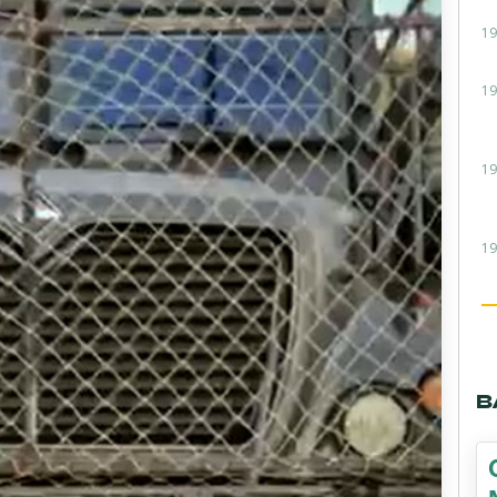
19
19
19
19
В