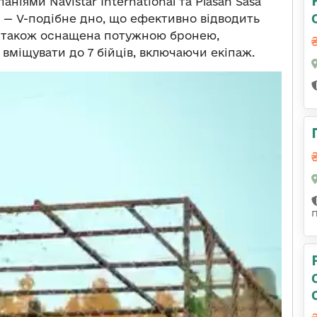
ніями Navistar International та Plasan Sasa
ть — V-подібне дно, що ефективно відводить
а також оснащена потужною бронею,
вміщувати до 7 бійців, включаючи екіпаж.