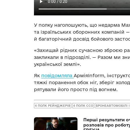
У полку наголошують, що недарма Max
та ізраїльських оборонних компаній 
й багаторічний досвід бойового застос
«Захищай рідних сучасною зброєю раз
закликали в підрозділі. — Разом ми 
української землі».
Як
повідомляла
АрміяInform, інструкт
тяжкі поранення обох ніг, зберіг холо
рятували його просто під вогнем.
4 ПОЛК РЕЙНДЖЕРІВ
4 ПОЛК ССО
БРОНЕАВТОМОБІЛІ 
Перші результати о
розповів про робот