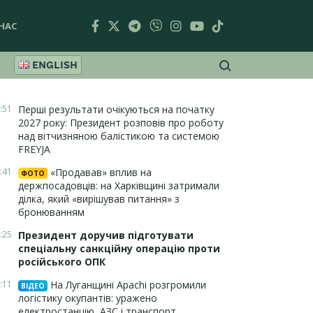
НАС
ENGLISH
:51
Перші результати очікуються на початку
2027 року: Президент розповів про роботу
над вітчизняною балістикою та системою
FREYJA
:41
«Продавав» вплив на
ФОТО
держпосадовців: на Харківщині затримали
ділка, який «вирішував питання» з
бронюванням
:25
Президент доручив підготувати
спеціальну санкційну операцію проти
російського ОПК
:11
На Луганщині Apachi розгромили
ВІДЕО
логістику окупантів: уражено
електростанцію, АЗС і транспорт