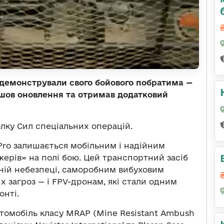
одемонстрували свого бойового побратима —
шов оновлення та отримав додатковий
олку Сил спеціальних операцій.
Pro залишається мобільним і надійним
ерів» на полі бою. Цей транспортний засіб
нній небезпеці, саморобним вибуховим
х загроз — і FPV-дронам, які стали одним
онті.
томобіль класу MRAP (Mine Resistant Ambush