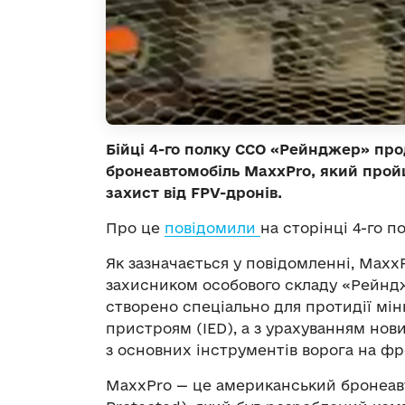
Бійці 4-го полку ССО «Рейнджер» пр
бронеавтомобіль MaxxPro, який прой
захист від FPV-дронів.
Про це
повідомили
на сторінці 4-го п
Як зазначається у повідомленні, Maxx
захисником особового складу «Рейндж
створено спеціально для протидії мі
пристроям (IED), а з урахуванням нови
з основних інструментів ворога на фр
MaxxPro — це американський бронеав