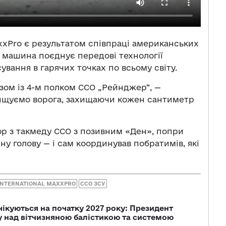
xPro є результатом співпраці американських
— машина поєднує передові технології
ування в гарячих точках по всьому світу.
ом із 4-м полком ССО „Рейнджер“, —
знищуємо ворога, захищаючи кожен сантиметр
ор з такмеду ССО з позивним «Ден», попри
дну голову — і сам координував побратимів, які
INTERNATIONAL MAXXPRO
ССО ЗСУ
чікуються на початку 2027 року: Президент
у над вітчизняною балістикою та системою