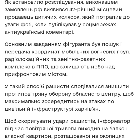
Як встановило розслідування, виконавцем
замовлень рф виявився 42-річний місцевий
продавець дитячих колясок, який потрапив до
уваги фсб, коли публікував у соцмережах
антиукраїнські коментарі.
Основним завданням фігуранта був пошук і
передача координат мобільних вогневих груп,
радіолокаційних та зенітно-ракетних
комплексів ППО, що захищають небо над
прифронтовим містом.
У такий спосіб рашисти сподівалися знищити
протиповітряну оборону обласного центру, щоб
максимально зосередитись на атаках по
цивільній інфраструктурі харків’ян.
Щоб скоригувати удари рашистів, інформатор
під час повітряної тривоги виходив на балкон
власної квартири, розташованої на околицях