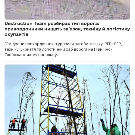
Destruction Team розбирає тил ворога:
прикордонники нищать зв’язок, техніку й логістику
окупантів
FPV-дрони прикордонників уразили засоби зв’язку, РЕБ і РЕР,
техніку, укриття та логістичний хаб ворога на Північно-
Слобожанському напрямку.