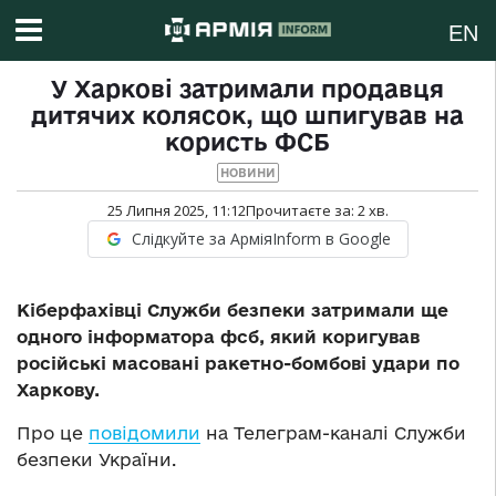
EN
У Харкові затримали продавця
дитячих колясок, що шпигував на
користь ФСБ
НОВИНИ
25 Липня 2025, 11:12
Прочитаєте за:
2
хв.
Слідкуйте за АрміяInform в Google
Кіберфахівці Служби безпеки затримали ще
одного інформатора фсб, який коригував
російські масовані ракетно-бомбові удари по
Харкову.
Про це
повідомили
на Телеграм-каналі Служби
безпеки України.