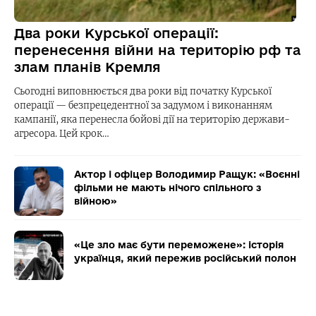
Два роки Курської операції:
перенесення війни на територію рф та
злам планів Кремля
Сьогодні виповнюється два роки від початку Курської
операції — безпрецедентної за задумом і виконанням
кампанії, яка перенесла бойові дії на територію держави-
агресора. Цей крок…
Актор і офіцер Володимир Ращук: «Воєнні
фільми не мають нічого спільного з
війною»
«Це зло має бути переможене»: історія
українця, який пережив російський полон