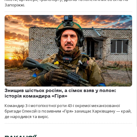
Запоріжжі.
Знищив шістьох росіян, а сімох взяв у полон:
історія командира «Гіря»
Командир 3-ї мотопіхотної роти 43-ї окремої механізованої
бригади Олексій із позивним «Гіря» захищає Харківщину — край,
де народився та виріс.