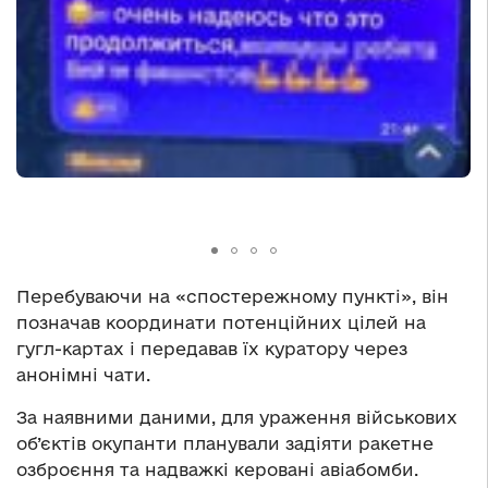
Перебуваючи на «спостережному пункті», він
позначав координати потенційних цілей на
гугл-картах і передавав їх куратору через
анонімні чати.
За наявними даними, для ураження військових
об’єктів окупанти планували задіяти ракетне
озброєння та надважкі керовані авіабомби.