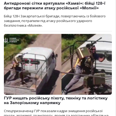
Антидронові сітки врятували «Хамві»: бійці 128-ї
бригади пережили атаку російської «Молнії»
Бійці 128-ї Закарпатської бригади, повертаючись із бойового
завдання, потрапили під атаку російського ударного
безпілотника «Молнія».
ГУР нищать російську піхоту, техніку та логістику
на Запорізькому напрямку
Спецпризначенці ГУР показали кадри знищення російської
піхоти, артилерії, транспорту, дронів та логістичних об’єктів на