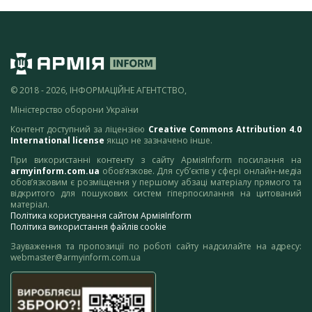
© 2018 - 2026, ІНФОРМАЦІЙНЕ АГЕНТСТВО,
Міністерство оборони України
Контент доступний за ліцензією
Creative Commons Attribution 4.0
International license
якщо не зазначено інше.
При використанні контенту з сайту АрміяInform посилання на
armyinform.com.ua
обов’язкове. Для суб’єктів у сфері онлайн-медіа
обов’язковим є розміщення у першому абзаці матеріалу прямого та
відкритого для пошукових систем гіперпосилання на цитований
матеріал.
Політика користування сайтом АрміяInform
Політика використання файлів cookie
Зауваження та пропозиції по роботі сайту надсилайте на адресу:
webmaster@armyinform.com.ua