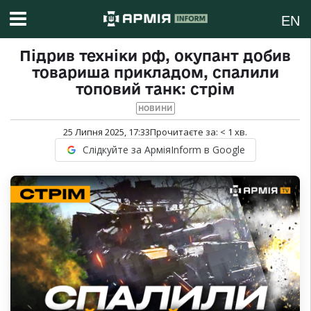
EN
Підрив техніки рф, окупант добив
товариша прикладом, спалили
топовий танк: стрім
НОВИНИ
25 Липня 2025, 17:33
Прочитаєте за:
< 1
хв.
Слідкуйте за АрміяInform в Google