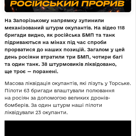
На Запорізькому напрямку зупинили
механізований штурм окупантів. На відео 118
бригади видно, як російська БМП та танк
підриваються на мінах під час спроби
прорватися до наших позицій. Загалом у цей
день росіяни втратили три БМП, чотири багі
та один танк. 38 штурмовиків ліквідовано,
ще троє — поранені.
Масова ліквідація окупантів, які лізуть у Торське.
Пілоти 63 бригади влаштували полювання
на росіян за допомогою великих дронів-
бомберів. За один штурм наші пілоти
ліквідували 23 окупанти.