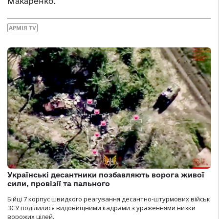
Макаренко.
АРМІЯ TV
Українські десантники позбавляють ворога живої
сили, провізії та пального
Бійці 7 корпус швидкого реагування десантно-штурмових військ
ЗСУ поділилися видовищними кадрами з ураженнями низки
ворожих цілей.