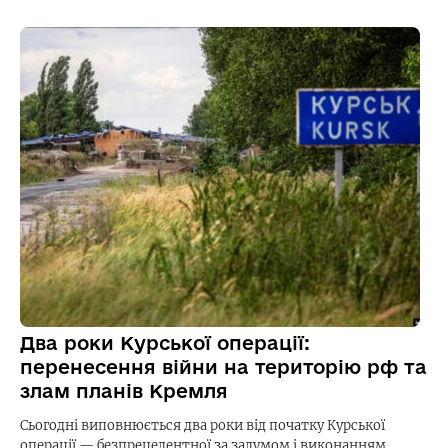
Два роки Курської операції:
перенесення війни на територію рф та
злам планів Кремля
Сьогодні виповнюється два роки від початку Курської
операції — безпрецедентної за задумом і виконанням