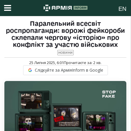
EN
Паралельний всесвіт
роспропаганди: ворожі фейкороби
склепали чергову «історію» про
конфлікт за участю військових
НОВИНИ
25 Липня 2025, 6:01
Прочитаєте за:
2
хв.
Слідкуйте за АрміяInform в Google