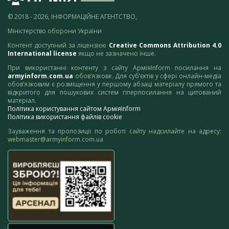
© 2018 - 2026, ІНФОРМАЦІЙНЕ АГЕНТСТВО,
Міністерство оборони України
Контент доступний за ліцензією
Creative Commons Attribution 4.0
International license
якщо не зазначено інше.
При використанні контенту з сайту АрміяInform посилання на
armyinform.com.ua
обов’язкове. Для суб’єктів у сфері онлайн-медіа
обов’язковим є розміщення у першому абзаці матеріалу прямого та
відкритого для пошукових систем гіперпосилання на цитований
матеріал.
Політика користування сайтом АрміяInform
Політика використання файлів cookie
Зауваження та пропозиції по роботі сайту надсилайте на адресу:
webmaster@armyinform.com.ua