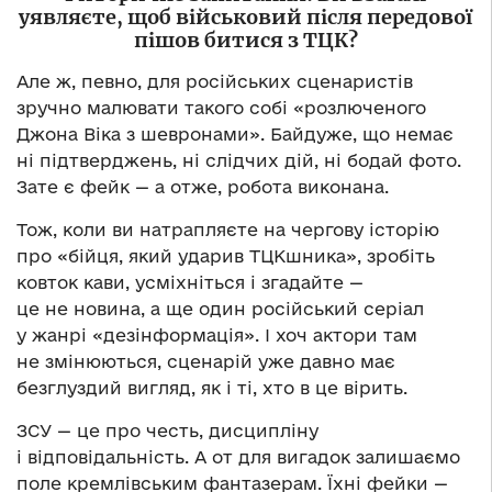
уявляєте, щоб військовий після передової
пішов битися з ТЦК?
Але ж, певно, для російських сценаристів
зручно малювати такого собі «розлюченого
Джона Віка з шевронами». Байдуже, що немає
ні підтверджень, ні слідчих дій, ні бодай фото.
Зате є фейк — а отже, робота виконана.
Тож, коли ви натрапляєте на чергову історію
про «бійця, який ударив ТЦКшника», зробіть
ковток кави, усміхніться і згадайте —
це не новина, а ще один російський серіал
у жанрі «дезінформація». І хоч актори там
не змінюються, сценарій уже давно має
безглуздий вигляд, як і ті, хто в це вірить.
ЗСУ — це про честь, дисципліну
і відповідальність. А от для вигадок залишаємо
поле кремлівським фантазерам. Їхні фейки —