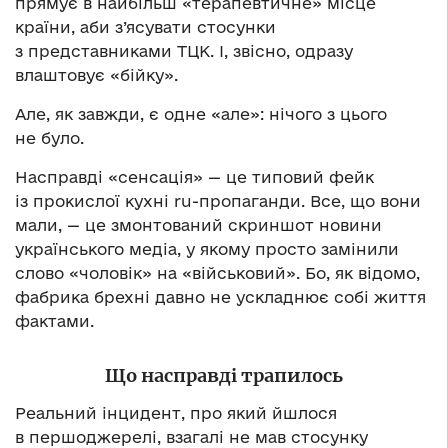
прямує в найбільш «терапевтичне» місце
країни, аби з’ясувати стосунки
з представниками ТЦК. І, звісно, одразу
влаштовує «бійку».
Але, як завжди, є одне «але»: нічого з цього
не було.
Насправді «сенсація» — це типовий фейк
із прокислої кухні ru-пропаганди. Все, що вони
мали, — це змонтований скриншот новини
українського медіа, у якому просто замінили
слово «чоловік» на «військовий». Бо, як відомо,
фабрика брехні давно не ускладнює собі життя
фактами.
Що насправді трапилось
Реальний інцидент, про який йшлося
в першоджерелі, взагалі не мав стосунку