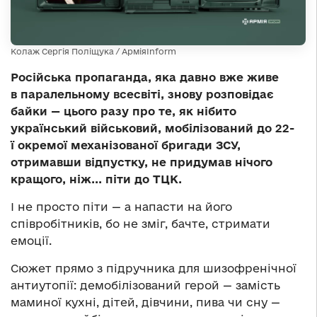
Колаж Сергія Поліщука / АрміяInform
Російська пропаганда, яка давно вже живе
в паралельному всесвіті, знову розповідає
байки — цього разу про те, як нібито
український військовий, мобілізований до 22-
ї окремої механізованої бригади ЗСУ,
отримавши відпустку, не придумав нічого
кращого, ніж... піти до ТЦК.
І не просто піти — а напасти на його
співробітників, бо не зміг, бачте, стримати
емоції.
Сюжет прямо з підручника для шизофренічної
антиутопії: демобілізований герой — замість
маминої кухні, дітей, дівчини, пива чи сну —