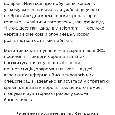
до армії. Йдеться про побутовий конфлікт,
у якому жоден військовослужбовець участі
не брав. Але для кремлівських редакторів
головне — «зліпити заголовок». Далі фейсбук,
тікток, десятки каналів у Telegram — і ось уже
черговий фейковий злочинець у формі
розганяється сотнями пабліків.
Мета таких маніпуляцій — дискредитація ЗСУ,
посилення тривоги серед цивільних
і розхитування внутрішньої довіри
до інституцій, зокрема ТЦК. Усе — в дусі
класичних інформаційно-психологічних
спецоперацій. Ідеально вписується у стратегію
кремля: вигадати ворога там, де його немає,
і годувати аудиторію страхом у формі
бронежилета.
Риторичне запитання: Ви взагалі