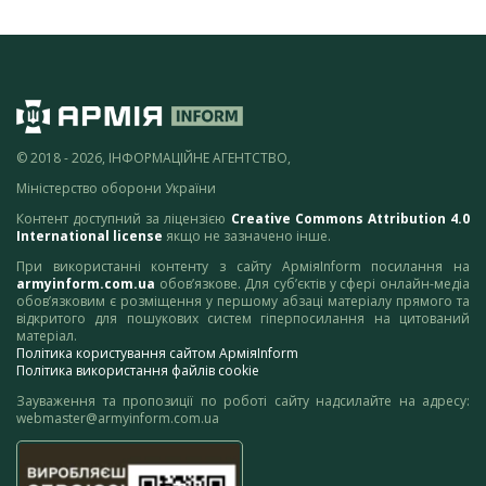
© 2018 - 2026, ІНФОРМАЦІЙНЕ АГЕНТСТВО,
Міністерство оборони України
Контент доступний за ліцензією
Creative Commons Attribution 4.0
International license
якщо не зазначено інше.
При використанні контенту з сайту АрміяInform посилання на
armyinform.com.ua
обов’язкове. Для суб’єктів у сфері онлайн-медіа
обов’язковим є розміщення у першому абзаці матеріалу прямого та
відкритого для пошукових систем гіперпосилання на цитований
матеріал.
Політика користування сайтом АрміяInform
Політика використання файлів cookie
Зауваження та пропозиції по роботі сайту надсилайте на адресу:
webmaster@armyinform.com.ua