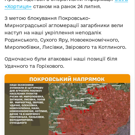
«Хортиця»
станом на ранок 24 липня.
З метою блокування Покровсько-
Мирноградської агломерації загарбники вели
наступ на наші укріплення неподалік
Родинського, Сухого Яру, Новоекономічного,
Миролюбівки, Лисівки, Звірового та Котлиного.
Одночасно були атаковані наші позиції біля
Удачного та Горіхового.