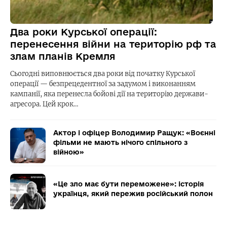
Два роки Курської операції:
перенесення війни на територію рф та
злам планів Кремля
Сьогодні виповнюється два роки від початку Курської
операції — безпрецедентної за задумом і виконанням
кампанії, яка перенесла бойові дії на територію держави-
агресора. Цей крок…
Актор і офіцер Володимир Ращук: «Воєнні
фільми не мають нічого спільного з
війною»
«Це зло має бути переможене»: історія
українця, який пережив російський полон