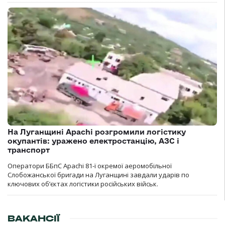
На Луганщині Apachi розгромили логістику
окупантів: уражено електростанцію, АЗС і
транспорт
Оператори ББпС Apachi 81-ї окремої аеромобільної
Слобожанської бригади на Луганщині завдали ударів по
ключових об’єктах логістики російських військ.
ВАКАНСІЇ