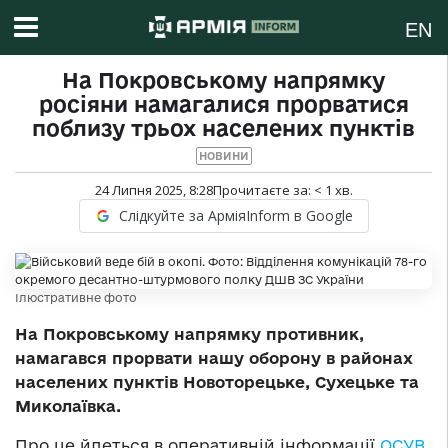
EN
На Покровському напрямку
росіяни намагалися прорватися
поблизу трьох населених пунктів
НОВИНИ
24 Липня 2025, 8:28
Прочитаєте за:
< 1
хв.
Слідкуйте за АрміяInform в Google
Ілюстративне фото
На Покровському напрямку противник,
намагався прорвати нашу оборону в районах
населених пунктів Новоторецьке, Сухецьке та
Миколаївка.
Про це йдеться в оперативній інформації
ОСУВ