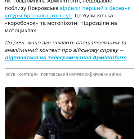
Як повідомляла АрміяInform, нещодавно
поблизу Покровська
відбили перший з березня
штурм броньованих груп
. Це були кілька
«коробочок» та мотопіхотні підрозділи на
мотоциклах.
До речі, якщо вас цікавить спеціалізований та
аналітичний контент про військову справу —
підпишіться на телеграм-канал АрміяInform
ОСУВ «ХОРТИЦЯ»
ПОКРОВСЬКИЙ НАПРЯМОК
ХРОНІКА ВІЙНИ