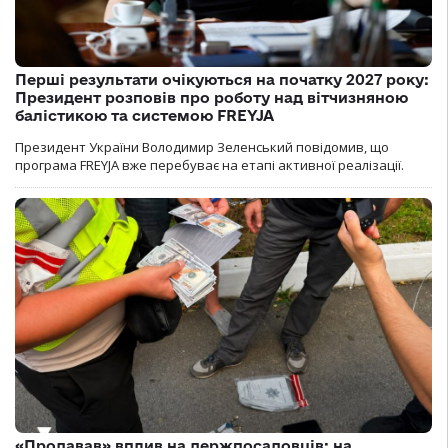
Перші результати очікуються на початку 2027 року:
Президент розповів про роботу над вітчизняною
балістикою та системою FREYJA
Президент України Володимир Зеленський повідомив, що
програма FREYJA вже перебуває на етапі активної реалізації.
«Продавав» вплив на держпосадовців: на