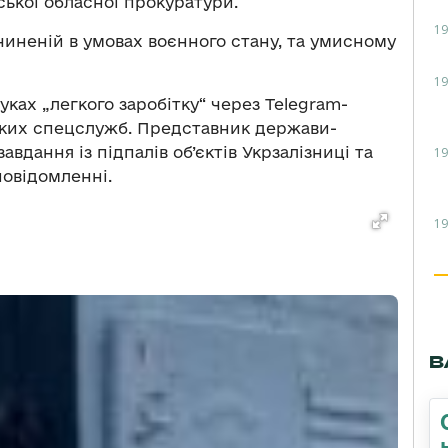
ської обласної прокуратури.
19
вчиненій в умовах воєнного стану, та умисному
19
уках „легкого заробітку“ через Telegram-
ьких спецслужб. Представник держави-
вдання із підпалів об’єктів Укрзалізниці та
19
повідомленні.
19
В