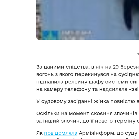
За даними слідства, в ніч на 29 бере
вогонь з якого перекинувся на сусідню 
підпалила релейну шафу системи сигнал
на камеру телефону та надсилала «зв
У судовому засіданні жінка повністю в
Оскільки на момент скоєння злочинів 
за інший злочин, до її нового терміну
Як
повідомляла
АрміяІнформ, до суду 