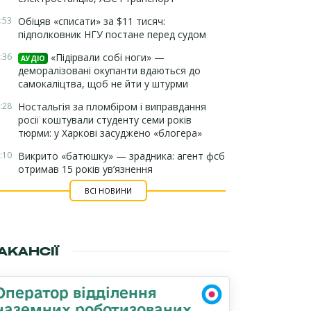
:53
Обіцяв «списати» за $11 тисяч:
підполковник НГУ постане перед судом
:36
«Підірвали собі ноги» —
АУДІО
деморалізовані окупанти вдаються до
самокаліцтва, щоб не йти у штурми
:28
Ностальгія за пломбіром і виправдання
росії коштували студенту семи років
тюрми: у Харкові засуджено «блогера»
:10
Викрито «батюшку» — зрадника: агент фсб
отримав 15 років ув’язнення
ВСІ НОВИНИ
АКАНСІЇ
Оператор відділення
наземних роботизованих