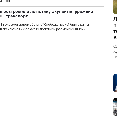
 росії.
i розгромили логістику окупантів: уражено
С і транспорт
Д
1-ї окремої аеромобільної Слобожанської бригади на
п
 по ключових об’єктах логістики російських військ.
т
К
С
К
і 
н