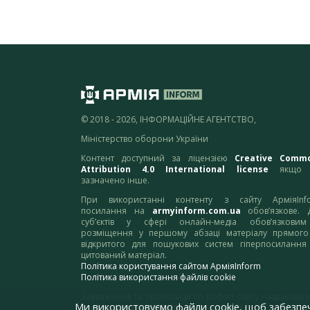
© 2018 - 2026, ІНФОРМАЦІЙНЕ АГЕНТСТВО,
Міністерство оборони України
Контент доступний за ліцензією
Creative Comm
Attribution 4.0 International license
якщо 
зазначено інше.
При використанні контенту з сайту АрміяInf
посилання на
armyinform.com.ua
обов’язкове. 
суб’єктів у сфері онлайн-медіа обов’язкови
розміщення у першому абзаці матеріалу прямого
відкритого для пошукових систем гіперпосилання
цитований матеріал.
Політика користування сайтом АрміяInform
Політика використання файлів cookie
Зауваження та пропозиції по роботі сайту надсилайте
Ми використовуємо файли cookie, щоб забезпе
адресу:
webmaster@armyinform.com.ua