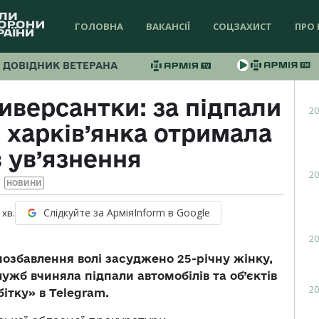
ГОЛОВНА
ВАКАНСІЇ
СОЦЗАХИСТ
ПРО 
ДОВІДНИК ВЕТЕРАНА
иверсантки: за підпали
20
 харків’янка отримала
в ув’язнення
20
НОВИНИ
Слідкуйте за АрміяInform в Google
хв.
20
 позбавлення волі засуджено 25-річну жінку,
ужб вчиняла підпали автомобілів та об’єктів
20
ітку» в Telegram.