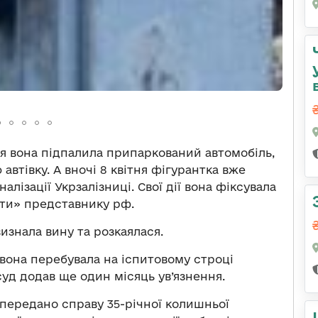
зня вона підпалила припаркований автомобіль,
автівку. А вночі 8 квітня фігурантка вже
ізації Укрзалізниці. Свої дії вона фіксувала
іти» представнику рф.
изнала вину та розкаялася.
вона перебувала на іспитовому строці
 суд додав ще один місяць ув’язнення.
передано справу 35-річної колишньої