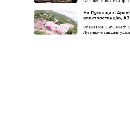
санкційної політики проти
На Луганщині Apach
електростанцію, АЗ
Оператори ББпС Apachi 8
Луганщині завдали ударів