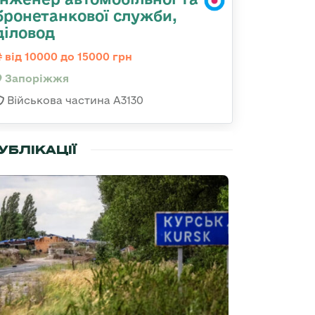
бронетанкової служби,
діловод
від 10000 до 15000 грн
Запоріжжя
Військова частина А3130
УБЛІКАЦІЇ