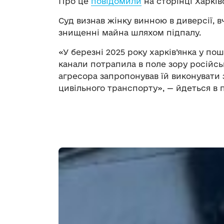
Про це
повідомили
на сторінці Харків
Суд визнав жінку винною в диверсії, 
знищенні майна шляхом підпалу.
«У березні 2025 року харків’янка у пош
канали потрапила в поле зору російс
агресора запропонував їй виконувати за
цивільного транспорту», — йдеться в 