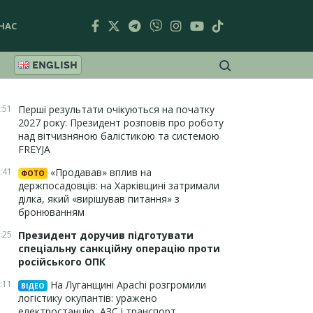
НАС
ENGLISH
:51
Перші результати очікуються на початку
2027 року: Президент розповів про роботу
над вітчизняною балістикою та системою
FREYJA
:41
«Продавав» вплив на
ФОТО
держпосадовців: на Харківщині затримали
ділка, який «вирішував питання» з
бронюванням
:25
Президент доручив підготувати
спеціальну санкційну операцію проти
російського ОПК
:11
На Луганщині Apachi розгромили
ВІДЕО
логістику окупантів: уражено
електростанцію, АЗС і транспорт