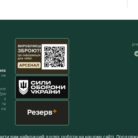
pr
ons
не
orm
Для
м є
 та
 на
 на
чити вам найкращий досвід роботи на нашому сайті. Продовжу