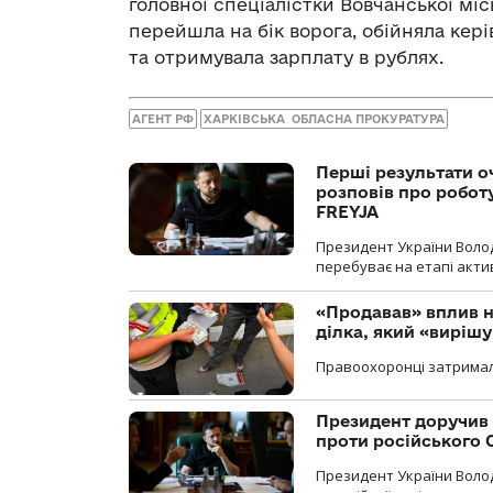
головної спеціалістки Вовчанської місь
перейшла на бік ворога, обійняла кері
та отримувала зарплату в рублях.
АГЕНТ РФ
ХАРКІВСЬКА ОБЛАСНА ПРОКУРАТУРА
Перші результати о
розповів про робот
FREYJA
Президент України Воло
перебуває на етапі актив
«Продавав» вплив н
ділка, який «виріш
Правоохоронці затримал
Президент доручив 
проти російського
Президент України Воло