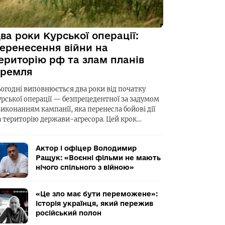
ва роки Курської операції:
еренесення війни на
ериторію рф та злам планів
ремля
ьогодні виповнюється два роки від початку
урської операції — безпрецедентної за задумом
виконанням кампанії, яка перенесла бойові дії
а територію держави-агресора. Цей крок…
Актор і офіцер Володимир
Ращук: «Воєнні фільми не мають
нічого спільного з війною»
«Це зло має бути переможене»:
історія українця, який пережив
російський полон