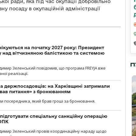
кої ради, яка під час окупації добровільно
вну посаду в окупаційній адміністрації
чікуються на початку 2027 року: Президент
у над вітчизняною балістикою та системою
П
димир Зеленський повідомив, що програма FREYJA вже
ної реалізації.
а держпосадовців: на Харківщині затримали
ував питання» з бронюванням
и посередника, який брав гроші за бронювання.
підготувати спеціальну санкційну операцію
 ОПК
димир Зеленський провів координаційну нараду щодо