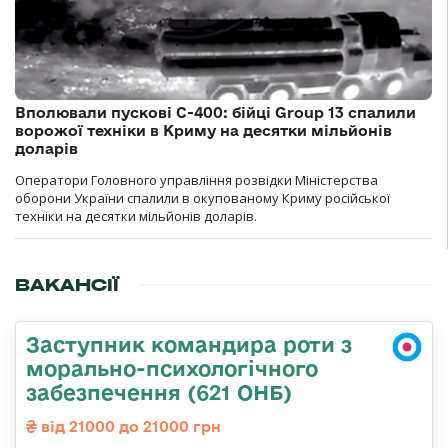
Вполювали пускові С-400: бійці Group 13 спалили
ворожої техніки в Криму на десятки мільйонів
доларів
Оператори Головного управління розвідки Міністерства
оборони України спалили в окупованому Криму російської
техніки на десятки мільйонів доларів.
ВАКАНСІЇ
Заступник командира роти з
морально-психологічного
забезпечення (621 ОНБ)
від 21000 до 21000 грн