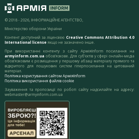
© 2018 - 2026, ІНФОРМАЦІЙНЕ АГЕНТСТВО,
Міністерство оборони України
Контент доступний за ліцензією
Creative Commons Attribution 4.0
International license
якщо не зазначено інше.
При використанні контенту з сайту АрміяInform посилання на
armyinform.com.ua
обов’язкове. Для суб’єктів у сфері онлайн-медіа
обов’язковим є розміщення у першому абзаці матеріалу прямого та
відкритого для пошукових систем гіперпосилання на цитований
матеріал.
Політика користування сайтом АрміяInform
Політика використання файлів cookie
Зауваження та пропозиції по роботі сайту надсилайте на адресу:
webmaster@armyinform.com.ua