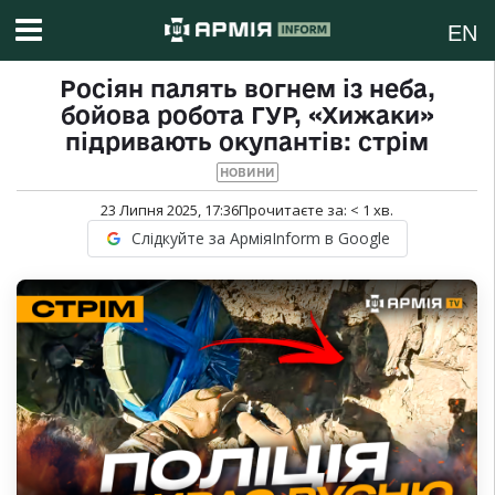
EN
Росіян палять вогнем із неба,
бойова робота ГУР, «Хижаки»
підривають окупантів: стрім
НОВИНИ
23 Липня 2025, 17:36
Прочитаєте за:
< 1
хв.
Слідкуйте за АрміяInform в Google