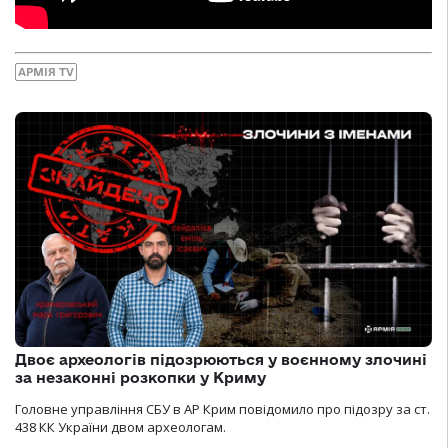
АРМІЯ TV
Двоє археологів підозрюються у воєнному злочині
за незаконні розкопки у Криму
Головне управління СБУ в АР Крим повідомило про підозру за ст.
438 КК України двом археологам.