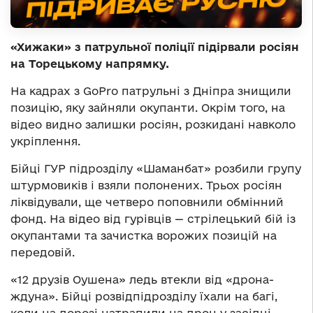
«Хижаки» з патрульної поліції підірвали росіян
на Торецькому напрямку.
На кадрах з GoPro патрульні з Дніпра знищили
позицію, яку зайняли окупанти. Окрім того, на
відео видно залишки росіян, розкидані навколо
укріплення.
Бійці ГУР підрозділу «Шаманбат» розбили групу
штурмовиків і взяли полонених. Трьох росіян
ліквідували, ще четверо поповнили обмінний
фонд. На відео від гурівців — стрілецький бій із
окупантами та зачистка ворожих позицій на
передовій.
«12 друзів Оушена» ледь втекли від «дрона-
ждуна». Бійці розвідпідрозділу їхали на багі,
коли на дорозі натрапили на дрон у засідці.