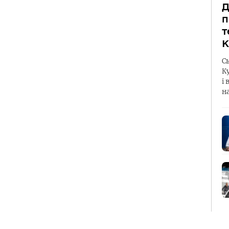
Д
п
т
К
С
К
і 
н