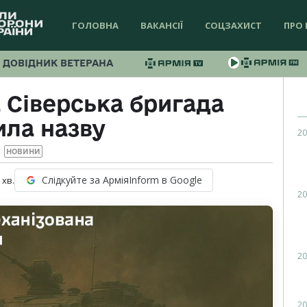
ГОЛОВНА
ВАКАНСІЇ
СОЦЗАХИСТ
ПРО 
ДОВІДНИК ВЕТЕРАНА
 Сіверська бригада
ила назву
20
НОВИНИ
Слідкуйте за АрміяInform в Google
хв.
20
20
20