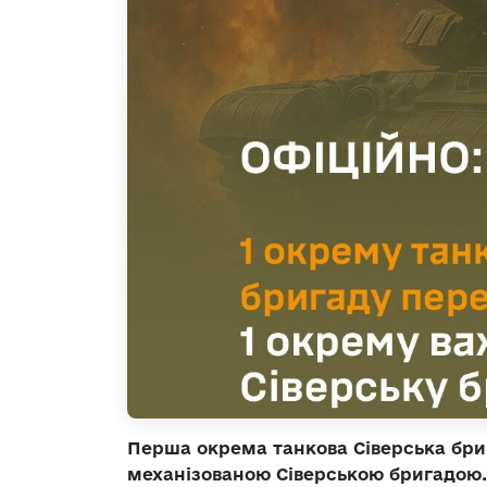
Перша окрема танкова Сіверська бри
механізованою Сіверською бригадою.