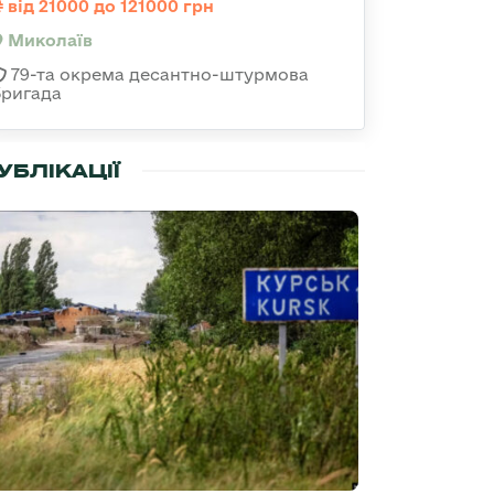
від 21000 до 121000 грн
Миколаїв
79-та окрема десантно-штурмова
бригада
УБЛІКАЦІЇ