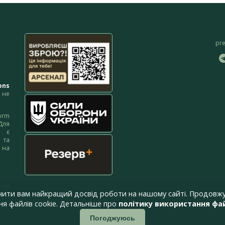
pr
ons
не
orm
Для
м є
 та
 на
 на
чити вам найкращий досвід роботи на нашому сайті. Продовжу
я файлів cookie. Детальніше про
політику використання фай
Погоджуюсь