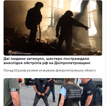
Дві людини загинуло, шестеро постраждали
внаслідок обстрілів рф на Дніпропетровщині
Понад 50 разів росіяни атакували Дніпропетровську області.