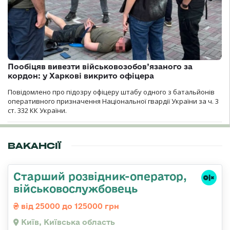
Пообіцяв вивезти військовозобов’язаного за
кордон: у Харкові викрито офіцера
Повідомлено про підозру офіцеру штабу одного з батальйонів
оперативного призначення Національної гвардії України за ч. 3
ст. 332 КК України.
ВАКАНСІЇ
Стаpший pозвідник-опеpатоp,
військовослужбовець
від 25000 до 125000 грн
Київ, Київська область