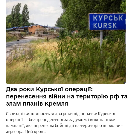
Два роки Курської операції:
перенесення війни на територію рф та
злам планів Кремля
Сьогодні виповнюється два роки від початку Курської
операції — безпрецедентної за задумом і виконанням
кампанії, яка перенесла бойові дії на територію держави-
агресора. Цей крок…