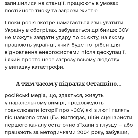
залишилися на станції, працюють в умовах
постійного тиску та загрози життю.
І поки росія вкотре намагається звинуватити
Україну в обстрілах, забувається дрібниця: ЗСУ
не можуть завдати удару по об’єкту, на якому
працюють українці, який буде потрібен для
відновлення енергосистеми після деокупації,
і який просто несе загрозу всьому людству
у випадку катастрофи.
А тим часом у підвалах Останкіно…
російські медіа, що, здається, живуть
у паралельному вимірі, продовжують
транслювати історії про «ЗСУ, які з люті палять
ліс навколо станції». Виглядає, ніби сценаристи
першого каналу остаточно з’їхали з глузду — або
працюють за методичками 2004 року, забувши,