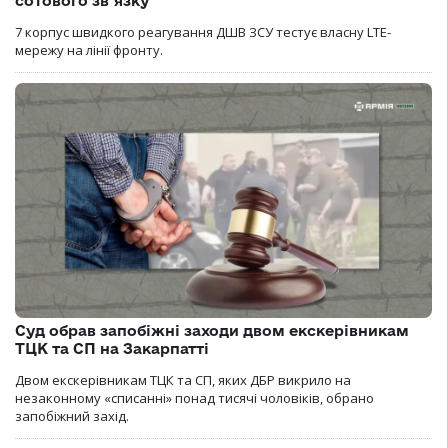
сотового зв’язку
7 корпус швидкого реагування ДШВ ЗСУ тестує власну LTE-
мережу на лінії фронту.
Суд обрав запобіжні заходи двом екскерівникам
ТЦК та СП на Закарпатті
Двом екскерівникам ТЦК та СП, яких ДБР викрило на
незаконному «списанні» понад тисячі чоловіків, обрано
запобіжний захід.