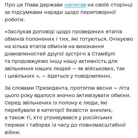
Про це Глава держави
написав
на своїй сторінці
за підсумками наради щодо переговорної
роботи.
«Заслухав доповіді щодо проведених етапів
обмінів полонених і тих, які готуються. Очікуємо
на кілька етапів обмінів на виконання
домовленостей другої зустрічі в Стамбулі
та продовжуємо іншу нашу активність для
звільнення наших людей — як військових, так
і цивільних », — йдеться у повідомленні.
За словами Президента, протягом весни — літа
цього року вдалося значно активізувати обміни.
Серед звільнених із полону є люди, які
перебували в категорії безвісти зниклих,
а також ті, хто утримувався у російських
тюрмах і таборах із часу до повномасштабної
війни.