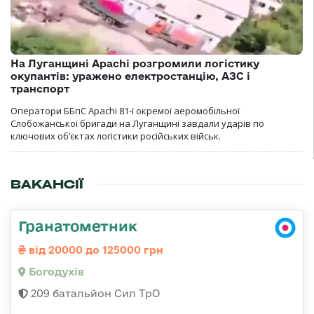
На Луганщині Apachi розгромили логістику
окупантів: уражено електростанцію, АЗС і
транспорт
Оператори ББпС Apachi 81-ї окремої аеромобільної
Слобожанської бригади на Луганщині завдали ударів по
ключових об’єктах логістики російських військ.
ВАКАНСІЇ
Гранатометник
від 20000 до 125000 грн
Богодухів
209 батальйон Сил ТрО