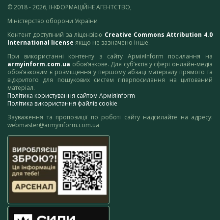
© 2018 - 2026, ІНФОРМАЦІЙНЕ АГЕНТСТВО,
Міністерство оборони України
Контент доступний за ліцензією
Creative Commons Attribution 4.0
International license
якщо не зазначено інше.
При використанні контенту з сайту АрміяInform посилання на
armyinform.com.ua
обов’язкове. Для суб’єктів у сфері онлайн-медіа
обов’язковим є розміщення у першому абзаці матеріалу прямого та
відкритого для пошукових систем гіперпосилання на цитований
матеріал.
Політика користування сайтом АрміяInform
Політика використання файлів cookie
Зауваження та пропозиції по роботі сайту надсилайте на адресу:
webmaster@armyinform.com.ua