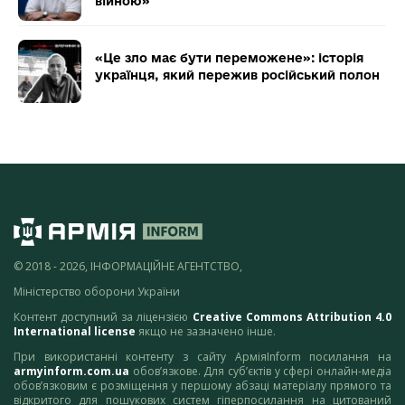
війною»
«Це зло має бути переможене»: історія
українця, який пережив російський полон
© 2018 - 2026, ІНФОРМАЦІЙНЕ АГЕНТСТВО,
Міністерство оборони України
Контент доступний за ліцензією
Creative Commons Attribution 4.0
International license
якщо не зазначено інше.
При використанні контенту з сайту АрміяInform посилання на
armyinform.com.ua
обов’язкове. Для суб’єктів у сфері онлайн-медіа
обов’язковим є розміщення у першому абзаці матеріалу прямого та
відкритого для пошукових систем гіперпосилання на цитований