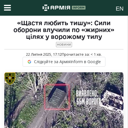
EN
«Щастя любить тишу»: Сили
оборони влучили по «жирних»
цілях у ворожому тилу
НОВИНИ
22 Липня 2025, 17:12
Прочитаєте за:
< 1
хв.
Слідкуйте за АрміяInform в Google