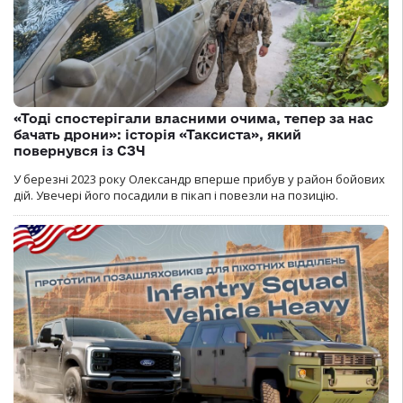
«Тоді спостерігали власними очима, тепер за нас
бачать дрони»: історія «Таксиста», який
повернувся із СЗЧ
У березні 2023 року Олександр вперше прибув у район бойових
дій. Увечері його посадили в пікап і повезли на позицію.