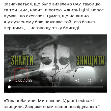
Зазначається, що було виявлено САУ, гаубицю
та три ББМ, набиті піхотою. «Жирні цілі. Ворог
думав, що сховався. Думав, що не видно.
А у сучасному бою виживає той, хто бачить
першим», — наголошують у бригаді.
«Тож побачили. Ми навели. Ударні екіпажі
знищили. Завдяки очам нашої розвідувальної