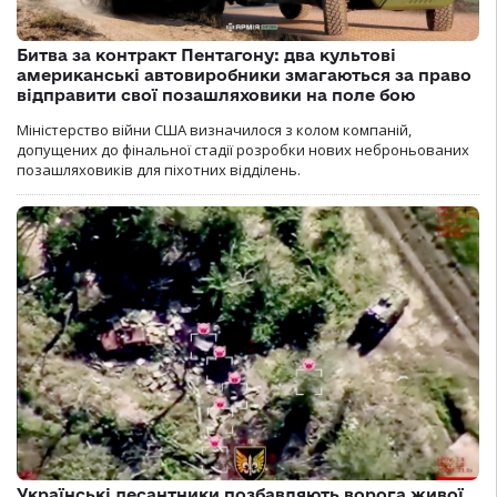
Битва за контракт Пентагону: два культові
американські автовиробники змагаються за право
відправити свої позашляховики на поле бою
Міністерство війни США визначилося з колом компаній,
допущених до фінальної стадії розробки нових неброньованих
позашляховиків для піхотних відділень.
Українські десантники позбавляють ворога живої