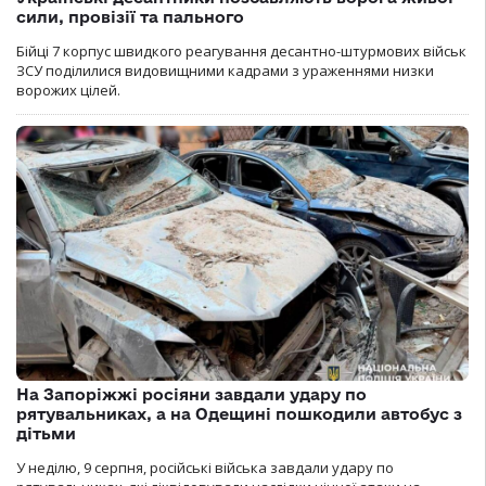
сили, провізії та пального
Бійці 7 корпус швидкого реагування десантно-штурмових військ
ЗСУ поділилися видовищними кадрами з ураженнями низки
ворожих цілей.
На Запоріжжі росіяни завдали удару по
рятувальниках, а на Одещині пошкодили автобус з
дітьми
У неділю, 9 серпня, російські війська завдали удару по