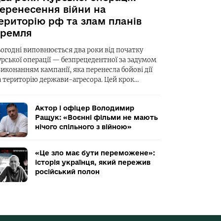
еренесення війни на
ериторію рф та злам планів
ремля
ьогодні виповнюється два роки від початку
урської операції — безпрецедентної за задумом
виконанням кампанії, яка перенесла бойові дії
а територію держави-агресора. Цей крок…
Актор і офіцер Володимир
Ращук: «Воєнні фільми не мають
нічого спільного з війною»
«Це зло має бути переможене»:
історія українця, який пережив
російський полон