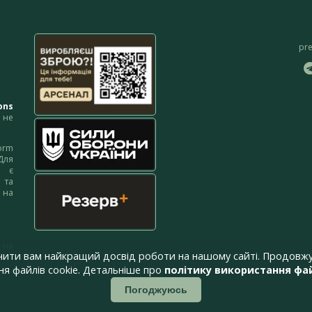
pr
ons
не
orm
Для
м є
 та
 на
 на
чити вам найкращий досвід роботи на нашому сайті. Продовжу
я файлів cookie. Детальніше про
політику використання фай
Погоджуюсь