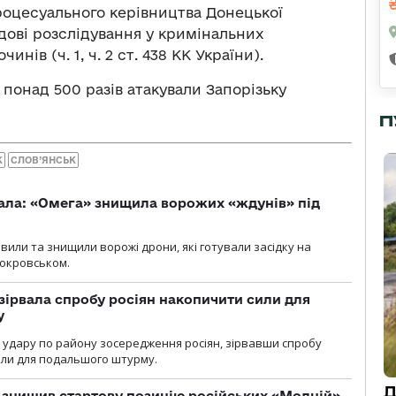
роцесуального керівництва Донецької
дові розслідування у кримінальних
ів (ч. 1, ч. 2 ст. 438 КК України).
понад 500 разів атакували Запорізьку
П
К
СЛОВ’ЯНСЬК
ала: «Омега» знищила ворожих «ждунів» під
вили та знищили ворожі дрони, які готували засідку на
Покровськом.
зірвала спробу росіян накопичити сили для
у
и удару по району зосередження росіян, зірвавши спробу
или для подальшого штурму.
Д
 знищив стартову позицію російських «Молній»