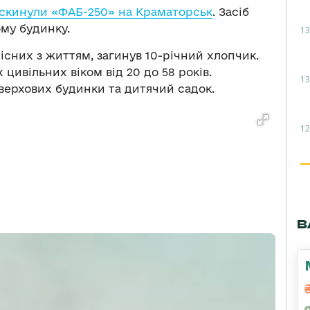
скинули «ФАБ-250» на Краматорськ
. Засіб
му будинку.
13
місних з життям, загинув 10-річний хлопчик.
 цивільних віком від 20 до 58 років.
13
рхових будинки та дитячий садок.
12
В