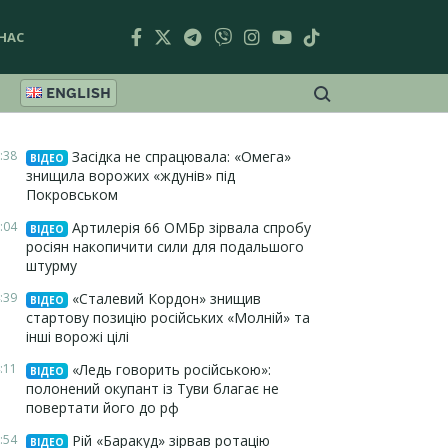
НАС
ENGLISH
:38
Засідка не спрацювала: «Омега»
ВІДЕО
знищила ворожих «ждунів» під
Покровськом
:04
Артилерія 66 ОМБр зірвала спробу
ВІДЕО
росіян накопичити сили для подальшого
штурму
:39
«Сталевий Кордон» знищив
ВІДЕО
стартову позицію російських «Молній» та
інші ворожі цілі
:11
«Ледь говорить російською»:
ВІДЕО
полонений окупант із Туви благає не
повертати його до рф
:54
Рій «Баракуд» зірвав ротацію
ВІДЕО