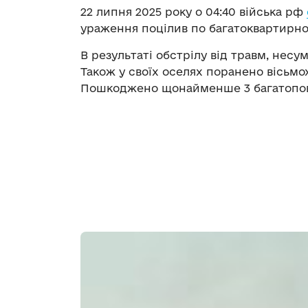
22 липня 2025 року о 04:40 війська рф
ураження поцілив по багатоквартирно
В результаті обстрілу від травм, несу
Також у своїх оселях поранено вісьмох
Пошкоджено щонайменше 3 багатопове