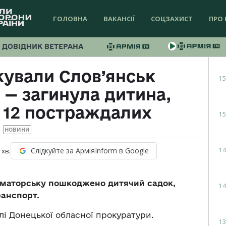
ГОЛОВНА
ВАКАНСІЇ
СОЦЗАХИСТ
ПРО 
ДОВІДНИК ВЕТЕРАНА
кували Слов’янськ
15
 — загинула дитина,
12 постраждалих
15
НОВИНИ
14
Слідкуйте за АрміяInform в Google
хв.
раматорську пошкоджено дитячий садок,
14
ранспорт.
лі Донецької обласної прокуратури.
13