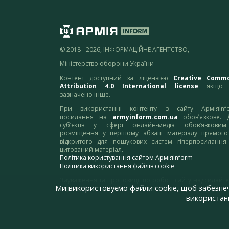
© 2018 - 2026, ІНФОРМАЦІЙНЕ АГЕНТСТВО,
Міністерство оборони України
Контент доступний за ліцензією
Creative Comm
Attribution 4.0 International license
якщо 
зазначено інше.
При використанні контенту з сайту АрміяInf
посилання на
armyinform.com.ua
обов’язкове. 
суб’єктів у сфері онлайн-медіа обов’язкови
розміщення у першому абзаці матеріалу прямого
відкритого для пошукових систем гіперпосилання
цитований матеріал.
Політика користування сайтом АрміяInform
Політика використання файлів cookie
Зауваження та пропозиції по роботі сайту надсилайте
Ми використовуємо файли cookie, щоб забезпе
адресу:
webmaster@armyinform.com.ua
використанн