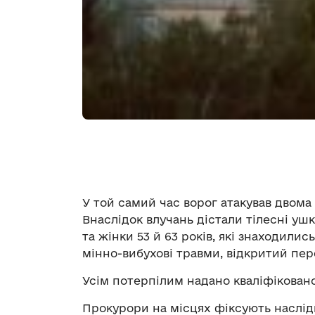
У той самий час ворог атакував двома
Внаслідок влучань дістали тілесні ушк
та жінки 53 й 63 років, які знаходили
мінно-вибухові травми, відкритий пере
Усім потерпілим надано кваліфікован
Прокурори на місцях фіксують наслідк