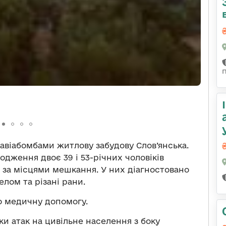
 авіабомбами житлову забудову Слов’янська.
одження двоє 39 і 53-річних чоловіків
сь за місцями мешкання. У них діагностовано
лом та різані рани.
о медичну допомогу.
и атак на цивільне населення з боку