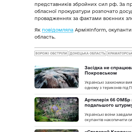
представників збройних сил рф. За п
обласної прокуратури розпочато досу
провадженнях за фактами воєнних злочин
Як
повідомляла
АрміяInform, окупанти 
область.
ВОРОЖІ ОБСТРІЛИ
ДОНЕЦЬКА ОБЛАСТЬ
КРАМАТОРСЬ
Засідка не спрацюв
Покровськом
Українські захисники вия
одному з териконів під 
Артилерія 66 ОМБр 
подальшого штурм
Українські воїни завдал
окупантів накопичити с
«Сталевий Кордон»