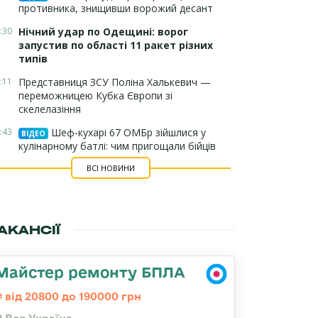
противника, знищивши ворожий десант
:30
Нічний удар по Одещині: ворог
запустив по області 11 ракет різних
типів
:11
Представниця ЗСУ Поліна Халькевич —
переможницею Кубка Європи зі
скелелазіння
:43
Шеф-кухарі 67 ОМБр зійшлися у
ВІДЕО
кулінарному батлі: чим пригощали бійців
ВСІ НОВИНИ
АКАНСІЇ
Майстер ремонту БПЛА
від 20800 до 190000 грн