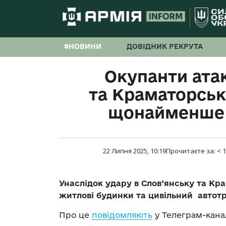
#НОВИНИ
ДОВІДНИК РЕКРУТА
Окупанти ата
та Краматорськ
щонайменше 
22 Липня 2025, 10:19
Прочитаєте за:
< 1
Унаслідок удару в Слов’янську та К
житлові будинки та цивільний автот
Про це
повідомляють
у Телеграм-кана