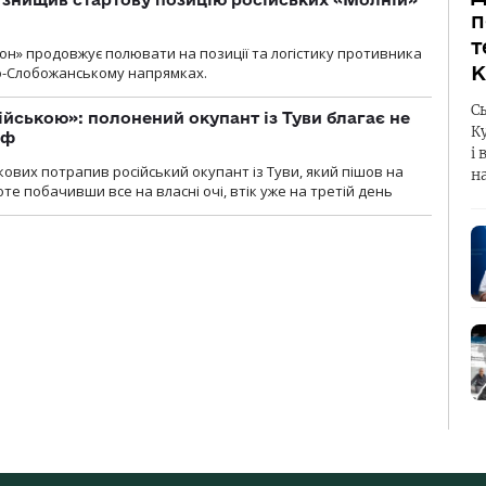
п
т
н» продовжує полювати на позиції та логістику противника
К
но-Слобожанському напрямках.
С
ійською»: полонений окупант із Туви благає не
К
рф
і 
кових потрапив російський окупант із Туви, який пішов на
н
те побачивши все на власні очі, втік уже на третій день