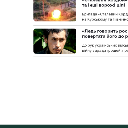
та інші ворожі цілі
Бригада «Сталевий Кордо
на Курському та Північ
«Ледь говорить рос
повертати його до 
До рук українських війсь
війну заради грошей, про