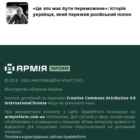
«Це зло має бути переможене»: історія
українця, який пережив російський полон
© 2018 - 2026, ІНФОРМАЦІЙНЕ АГЕНТСТВО,
Міністерство оборони України
Контент доступний за ліцензією
Creative Commons Attribution 4.0
International license
якщо не зазначено інше.
При використанні контенту з сайту АрміяInform посилання на
armyinform.com.ua
обов’язкове. Для суб’єктів у сфері онлайн-медіа
обов’язковим є розміщення у першому абзаці матеріалу прямого та
відкритого для пошукових систем гіперпосилання на цитований
матеріал.
Політика користування сайтом АрміяInform