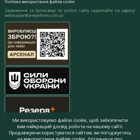
Політика використання файлів cookie
Зауваження та пропозиції по роботі сайту надсилайте на адресу:
webmaster@armyinform.com.ua
Ми використовуємо файли cookie, щоб забезпечити
вам найкращий досвід роботи на нашому сайті.
Продовжуючи користуватися сайтом, ви погоджуєтесь
press@armyinform.com.ua
на використання файлів cookie. Детальніше про