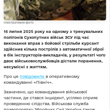
Ілюстративне фото
16 липня 2025 року на одному з тренувальних
полігонів Сухопутних військ ЗСУ під час
виконання вправ з бойової стрільби курсант
здійснив кілька пострілів з автоматичної зброї
в бік інструкторів-викладачів, у результаті чого
двоє військовослужбовців дістали поранення,
несумісні з життям.
Про це
повідомили
в оперативному
командуванні «Північ».
Зазначено, що командування військової
частини, де стався інцидент, усіляко сприяє
проведенню слідства. Військова служба
правопорядку Збройних Сил України також