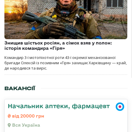
Знищив шістьох росіян, а сімох взяв у полон:
історія командира «Гіря»
Командир 3-ї мотопіхотної роти 43-ї окремої механізованої
бригади Олексій із позивним «Гіря» захищає Харківщину — край,
де народився та виріс.
ВАКАНСІЇ
Начальник аптеки, фармацевт
від 20000 грн
Вся Україна