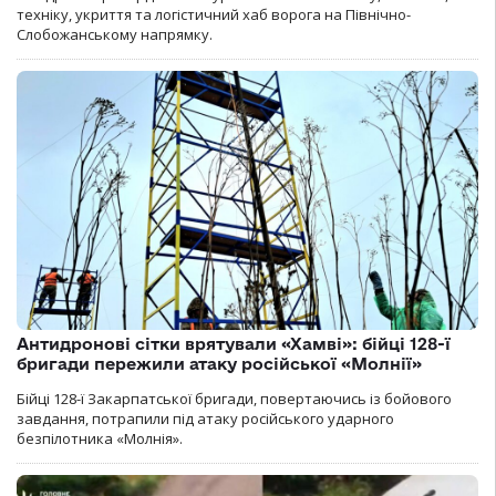
техніку, укриття та логістичний хаб ворога на Північно-
Слобожанському напрямку.
Антидронові сітки врятували «Хамві»: бійці 128-ї
бригади пережили атаку російської «Молнії»
Бійці 128-ї Закарпатської бригади, повертаючись із бойового
завдання, потрапили під атаку російського ударного
безпілотника «Молнія».