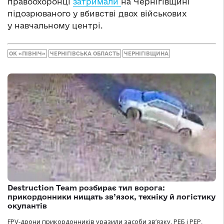
правоохоронці
затримали
на Чернігівщині
підозрюваного у вбивстві двох військових
у навчальному центрі.
ОК «ПІВНІЧ»
ЧЕРНІГІВСЬКА ОБЛАСТЬ
ЧЕРНІГІВЩИНА
Destruction Team розбирає тил ворога:
прикордонники нищать зв’язок, техніку й логістику
окупантів
FPV-дрони прикордонників уразили засоби зв’язку, РЕБ і РЕР,