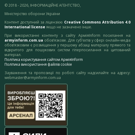
© 2018 - 2026, ІНФОРМАЦІЙНЕ АГЕНТСТВО,
Міністерство оборони України
Контент доступний за ліцензією
Creative Commons Attribution 4.0
International license
якщо не зазначено інше.
При використанні контенту з сайту АрміяInform посилання на
armyinform.com.ua
обов’язкове. Для суб’єктів у сфері онлайн-медіа
обов’язковим є розміщення у першому абзаці матеріалу прямого та
відкритого для пошукових систем гіперпосилання на цитований
матеріал.
Політика користування сайтом АрміяInform
Політика використання файлів cookie
Зауваження та пропозиції по роботі сайту надсилайте на адресу:
webmaster@armyinform.com.ua