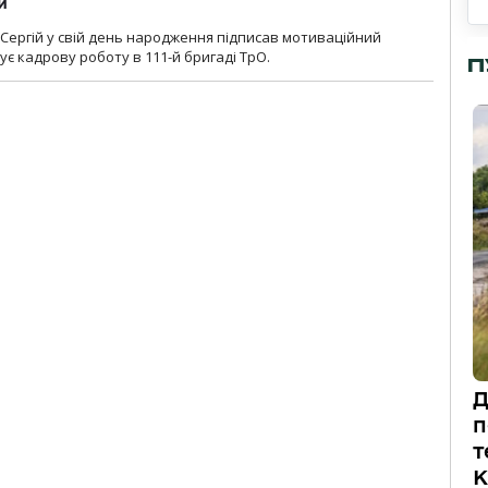
и
 Сергій у свій день народження підписав мотиваційний
ує кадрову роботу в 111-й бригаді ТрО.
П
Д
п
т
К