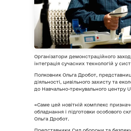
Організатори демонстраційного заходу
інтеграція сучасних технологій у сис
Полковник Ольга Дробот, представниц
діяльності, цивільного захисту та еко
до Навчально-тренувального центру U
«Саме цей новітній комплекс призначе
обладнання і підготовки особового ск
Ольга Дробот.
Представники Сил оборони та безпек