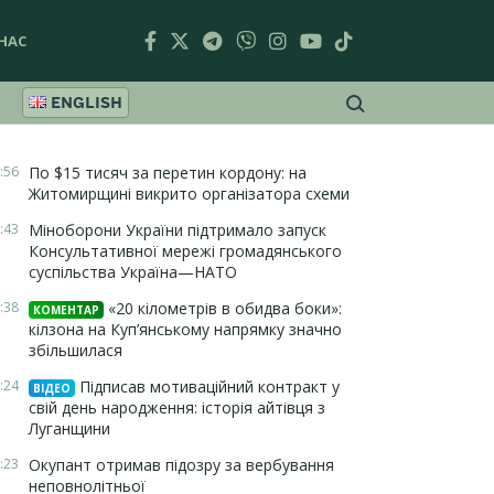
НАС
ENGLISH
:56
По $15 тисяч за перетин кордону: на
Житомирщині викрито організатора схеми
:43
Міноборони України підтримало запуск
Консультативної мережі громадянського
суспільства Україна—НАТО
:38
«20 кілометрів в обидва боки»:
КОМЕНТАР
кілзона на Куп’янському напрямку значно
збільшилася
:24
Підписав мотиваційний контракт у
ВІДЕО
свій день народження: історія айтівця з
Луганщини
:23
Окупант отримав підозру за вербування
неповнолітньої