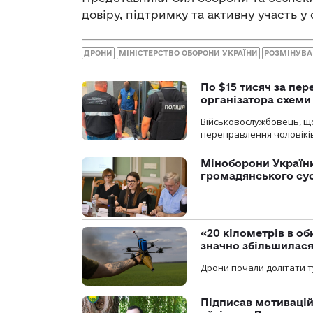
довіру, підтримку та активну участь у
ДРОНИ
МІНІСТЕРСТВО ОБОРОНИ УКРАЇНИ
РОЗМІНУВА
По $15 тисяч за пе
організатора схеми
Військовослужбовець, щ
переправлення чоловіків
Міноборони України
громадянського су
«20 кілометрів в о
значно збільшилас
Дрони почали долітати т
Підписав мотивацій