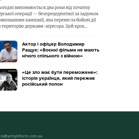
ьогодні виповнюється два роки від початку
урської операції — безпрецедентної за задумом
виконанням кампанії, яка перенесла бойові дії
а територію держави-агресора. Цей крок…
Актор і офіцер Володимир
Ращук: «Воєнні фільми не мають
нічого спільного з війною»
«Це зло має бути переможене»:
історія українця, який пережив
російський полон
ess@armyinform.com.ua