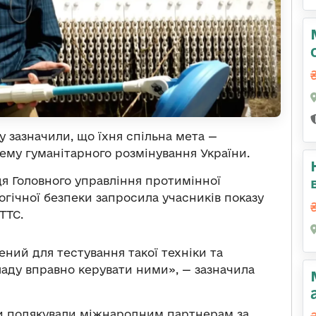
 зазначили, що їхня спільна мета —
тему гуманітарного розмінування України.
я Головного управління протимінної
логічної безпеки запросила учасників показу
TTC.
ний для тестування такої техніки та
ладу вправно керувати ними», — зазначила
и подякували міжнародним партнерам за