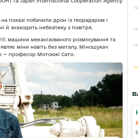
ОН) та Japan International Cooperation Agency
12
 на показі побачили дрон із георадаром і
і й знаходить небезпеку з повітря.
11
гії: машини механізованого розмінування та
11
являє міни навіть без металу. Міношукач
к — професор Мотоюкі Сато.
В