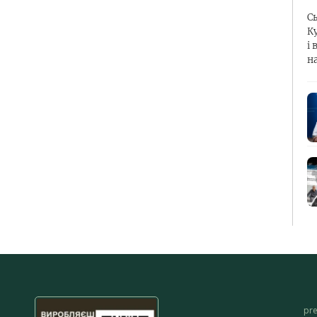
С
К
і 
н
pr