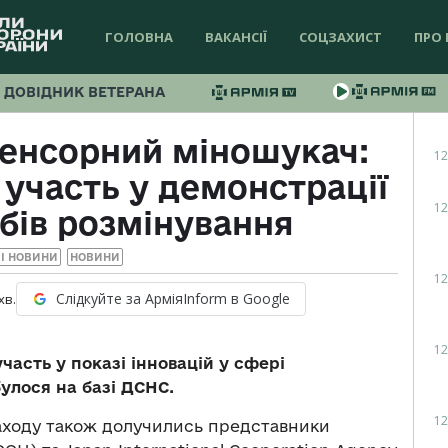
ГОЛОВНА
ВАКАНСІЇ
СОЦЗАХИСТ
ПРО 
ДОВІДНИК ВЕТЕРАНА
сенсорний міношукач:
12
участь у демонстрації
12
обів розмінування
І НОВИНИ
НОВИНИ
12
Слідкуйте за АрміяInform в Google
хв.
12
часть у показі інновацій у сфері
улося на базі ДСНС.
12
аходу також долучились представники