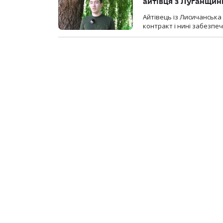
айтівця з Луганщин
Айтівець із Лисичанська
контракт і нині забезпеч