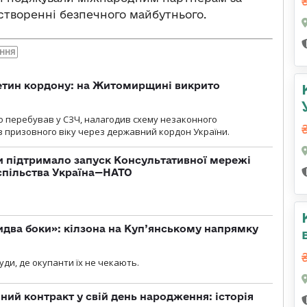
 створенні безпечного майбутнього.
ННЯ
ретин кордону: на Житомирщині викрито
о перебував у СЗЧ, налагодив схему незаконного
 призовного віку через державний кордон України.
 підтримало запуск Консультативної мережі
спільства Україна—НАТО
бидва боки»: кілзона на Куп’янському напрямку
я
уди, де окупанти їх не чекають.
ний контракт у свій день народження: історія