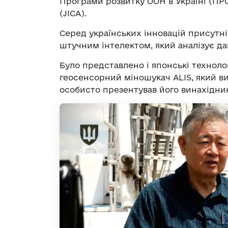
Програми розвитку ООН в Україні (ПРО
(JICA).
Серед українських інновацій присутні
штучним інтелектом, який аналізує дан
Було представлено і японські техноло
геосенсорний міношукач ALIS, який ви
особисто презентував його винахідни