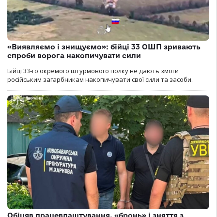
«Виявляємо і знищуємо»: бійці 33 ОШП зривають
спроби ворога накопичувати сили
Бійці 33-го окремого штурмового полку не дають змоги
російським загарбникам накопичувати свої сили та засоби.
Обіцяв працевлаштування, «бронь» і зняття з