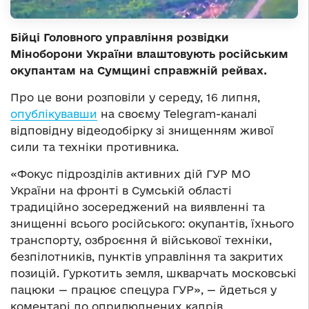
Бійці Головного управління розвідки
Міноборони України влаштовують російським
окупантам на Сумщині справжній рейвах.
Про це вони розповіли у середу, 16 липня,
опублікувавши
на своєму Telegram-каналі
відповідну відеодобірку зі знищенням живої
сили та техніки противника.
«Фокус підрозділів активних дій ГУР МО
України на фронті в Сумській області
традиційно зосереджений на виявленні та
знищенні всього російського: окупантів, їхнього
транспорту, озброєння й військової техніки,
безпілотників, пунктів управління та закритих
позицій. Гуркотить земля, шкварчать московські
пацюки — працює спецура ГУР», — йдеться у
коментарі до оприлюднених кадрів.