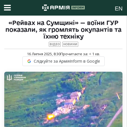
EN
«Рейвах на Сумщині» — воїни ГУР
показали, як громлять окупантів та
їхню техніку
ВІДЕО
НОВИНИ
16 Липня 2025, 8:30
Прочитаєте за:
< 1
хв.
Слідкуйте за АрміяInform в Google