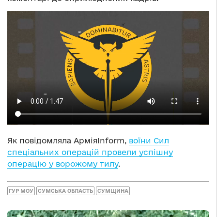
Як повідомляла АрміяInform,
воїни Сил
спеціальних операцій провели успішну
операцію у ворожому тилу
.
ГУР МОУ
СУМСЬКА ОБЛАСТЬ
СУМЩИНА