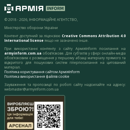
© 2018 - 2026, ІНФОРМАЦІЙНЕ АГЕНТСТВО,
Міністерство оборони України
Контент доступний за ліцензією
Creative Commons Attribution 4.0
International license
якщо не зазначено інше.
При використанні контенту з сайту АрміяInform посилання на
armyinform.com.ua
обов’язкове. Для суб’єктів у сфері онлайн-медіа
обов’язковим є розміщення у першому абзаці матеріалу прямого та
відкритого для пошукових систем гіперпосилання на цитований
матеріал.
Політика користування сайтом АрміяInform
Політика використання файлів cookie
Зауваження та пропозиції по роботі сайту надсилайте на адресу:
webmaster@armyinform.com.ua