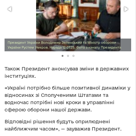
Президент України Володимир Зеленський та Міністр оборони
України Рустем Умєров. Нарада 12.07.25. Фото з каналу Президента
Також Президент анонсував зміни в державних
інституціях.
«Україні потрібно більше позитивної динаміки у
відносинах зі Сполученими Штатами та
водночас потрібні нові кроки в управлінні
сферою оборони нашої держави.
Відповідні рішення будуть оприлюднені
найближчим часом», — зауважив Президент.