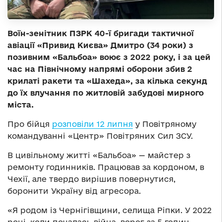
Воїн-зенітник ПЗРК 40-ї бригади тактичної
авіації «Привид Києва» Дмитро (34 роки) з
позивним «Бальбоа» воює з 2022 року, і за цей
час на Північному напрямі оборони збив 2
крилаті ракети та «Шахеда», за кілька секунд
до їх влучання по житловій забудові мирного
міста.
Про бійця
розповіли 12 липня
у Повітряному
командуванні «Центр» Повітряних Сил ЗСУ.
В цивільному житті «Бальбоа» — майстер з
ремонту годинників. Працював за кордоном, в
Чехії, але твердо вирішив повернутися,
боронити Україну від агресора.
«Я родом із Чернігівщини, селища Ріпки. У 2022
році, коли почалась війна, ворог за 5 годин