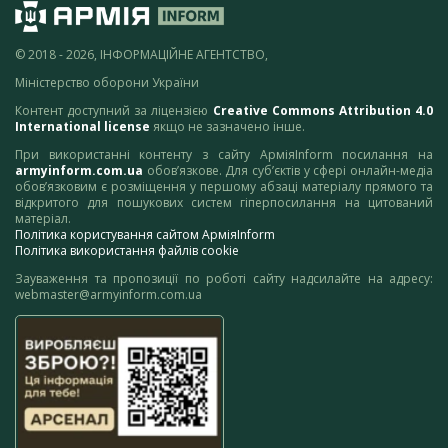
© 2018 - 2026, ІНФОРМАЦІЙНЕ АГЕНТСТВО,
Міністерство оборони України
Контент доступний за ліцензією
Creative Commons Attribution 4.0
International license
якщо не зазначено інше.
При використанні контенту з сайту АрміяInform посилання на
armyinform.com.ua
обов’язкове. Для суб’єктів у сфері онлайн-медіа
обов’язковим є розміщення у першому абзаці матеріалу прямого та
відкритого для пошукових систем гіперпосилання на цитований
матеріал.
Політика користування сайтом АрміяInform
Політика використання файлів cookie
Зауваження та пропозиції по роботі сайту надсилайте на адресу:
webmaster@armyinform.com.ua