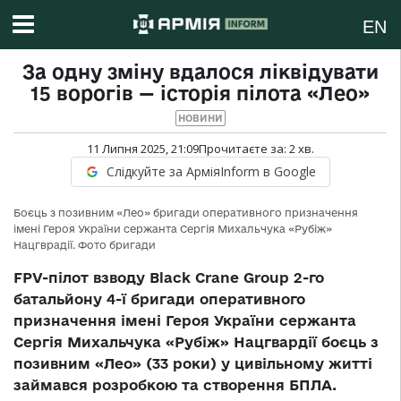
EN
За одну зміну вдалося ліквідувати
15 ворогів — історія пілота «Лео»
НОВИНИ
11 Липня 2025, 21:09
Прочитаєте за:
2
хв.
Слідкуйте за АрміяInform в Google
Боєць з позивним «Лео» бригади оперативного призначення
імені Героя України сержанта Сергія Михальчука «Рубіж»
Нацгврадії. Фото бригади
FPV-пілот взводу Black Crane Group 2-го
батальйону 4-ї бригади оперативного
призначення імені Героя України сержанта
Сергія Михальчука «Рубіж» Нацгвардії боєць з
позивним «Лео» (33 роки) у цивільному житті
займався розробкою та створення БПЛА.