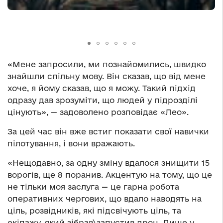
«Мене запросили, ми познайомились, швидко
знайшли спільну мову. Він сказав, що від мене
хоче, я йому сказав, що я можу. Такий підхід
одразу дав зрозуміти, що людей у підрозділі
цінують», — задоволено розповідає «Лео».
За цей час він вже встиг показати свої навички
пілотування, і вони вражають.
«Нещодавно, за одну зміну вдалося знищити 15
ворогів, ще 8 поранив. Акцентую на тому, що це
не тільки моя заслуга — це гарна робота
оперативних чергових, що вдало наводять на
ціль, розвідників, які підсвічують ціль, та
екіпажу, який зібрав\запустив дрон. Лише у