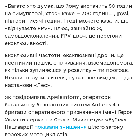
«Багато хто думає, що йому вистачить 50 годин
на симуляторі, хтось каже — 300 годин… Друзі,
півтори тисячі годин, і тоді можете казати, що
«відчуваєте FPV». Плюс, звичайно ж,
самовдосконалення. FPV-дрон, це перегони
ексклюзивності.
Ексклюзивні частоти, ексклюзивні дрони. Це
постійний пошук, спілкування, взаємодопомога,
як тільки зупиняєшся у розвитку — ти програв.
Ніколи не зупиняйтеся, і у вас все вийде», — дає
настанови «Лео».
Як повідомляла АрміяInform, оператори
батальйону безпілотних систем Antares 4-ї
бригади оперативного призначення імені Героя
України сержанта Сергія Михальчука «Рубіж»
Нацгвардії
показали знищення
цілого загону
ворожих мотоциклістів.