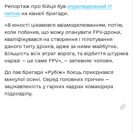
Репортаж про бійця був
оприлюднений 11
липня
на каналі бригади.
«В юності цікавився авіамоделюванням, потім,
коли побачив, що можу опанувати FPV-дрони,
кваліфікувався на створення і пілотування
даного типу дронів, адже за ними майбутнє.
Більшість всіх втрат ворога, та відбиття штурмів
наразі — це саме FPV», — запевняє чоловік.
До лав бригади «Рубіж» боєць приєднався
минулої осені. Серед головних причин —
зацікавленість у гарних кадрах командира
підрозділу.