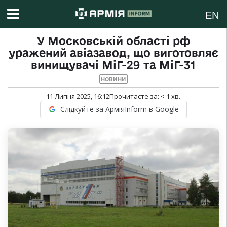
EN
У Московській області рф
уражений авіазавод, що виготовляє
винищувачі МіГ-29 та МіГ-31
НОВИНИ
11 Липня 2025, 16:12
Прочитаєте за:
< 1
хв.
Слідкуйте за АрміяInform в Google