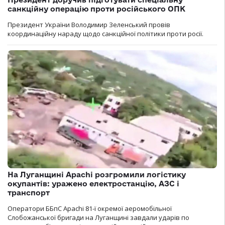
санкційну операцію проти російського ОПК
Президент України Володимир Зеленський провів
координаційну нараду щодо санкційної політики проти росії.
На Луганщині Apachi розгромили логістику
окупантів: уражено електростанцію, АЗС і
транспорт
Оператори ББпС Apachi 81-ї окремої аеромобільної
Слобожанської бригади на Луганщині завдали ударів по