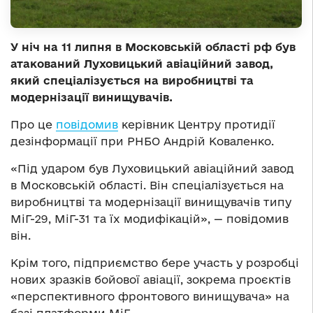
У ніч на 11 липня в Московській області рф був
атакований Луховицький авіаційний завод,
який спеціалізується на виробництві та
модернізації винищувачів.
Про це
повідомив
керівник Центру протидії
дезінформації при РНБО Андрій Коваленко.
«Під ударом був Луховицький авіаційний завод
в Московській області. Він спеціалізується на
виробництві та модернізації винищувачів типу
МіГ-29, МіГ-31 та їх модифікацій», — повідомив
він.
Крім того, підприємство бере участь у розробці
нових зразків бойової авіації, зокрема проєктів
«перспективного фронтового винищувача» на
базі платформи МіГ.