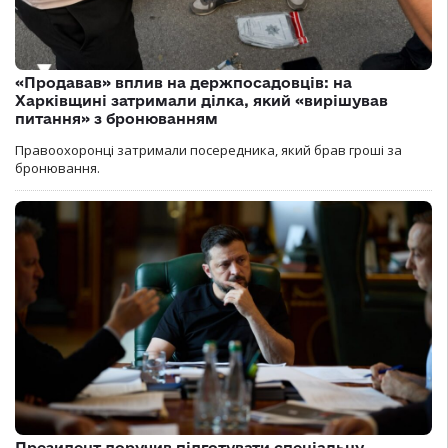
«Продавав» вплив на держпосадовців: на
Харківщині затримали ділка, який «вирішував
питання» з бронюванням
Правоохоронці затримали посередника, який брав гроші за
бронювання.
Президент доручив підготувати спеціальну