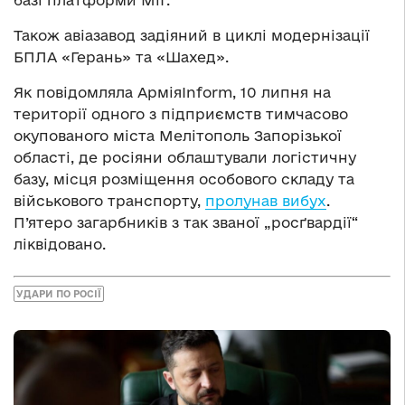
Також авіазавод задіяний в циклі модернізації
БПЛА «Герань» та «Шахед».
Як повідомляла АрміяInform, 10 липня на
території одного з підприємств тимчасово
окупованого міста Мелітополь Запорізької
області, де росіяни облаштували логістичну
базу, місця розміщення особового складу та
військового транспорту,
пролунав вибух
.
П’ятеро загарбників з так званої „росґвардії“
ліквідовано.
УДАРИ ПО РОСІЇ