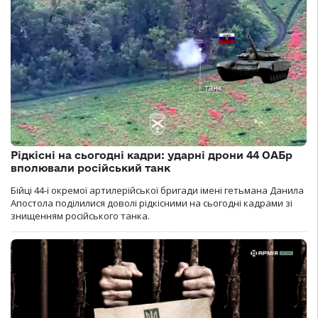
Рідкісні на сьогодні кадри: ударні дрони 44 ОАБр
вполювали російський танк
Бійці 44-ї окремої артилерійської бригади імені гетьмана Данила
Апостола поділилися доволі рідкісними на сьогодні кадрами зі
знищенням російського танка.