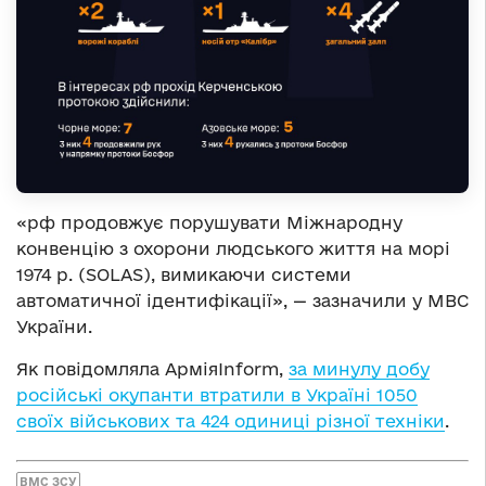
«рф продовжує порушувати Міжнародну
конвенцію з охорони людського життя на морі
1974 р. (SOLAS), вимикаючи системи
автоматичної ідентифікації», — зазначили у МВС
України.
Як повідомляла АрміяInform,
за минулу добу
російські окупанти втратили в Україні 1050
своїх військових та 424 одиниці різної техніки
.
ВМС ЗСУ