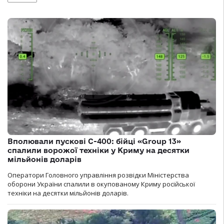
Вполювали пускові С-400: бійці «Group 13»
спалили ворожої техніки у Криму на десятки
мільйонів доларів
Оператори Головного управління розвідки Міністерства
оборони України спалили в окупованому Криму російської
техніки на десятки мільйонів доларів.