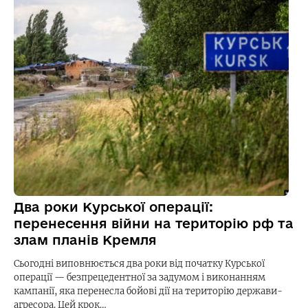
Два роки Курської операції:
перенесення війни на територію рф та
злам планів Кремля
Сьогодні виповнюється два роки від початку Курської
операції — безпрецедентної за задумом і виконанням
кампанії, яка перенесла бойові дії на територію держави-
агресора. Цей крок…